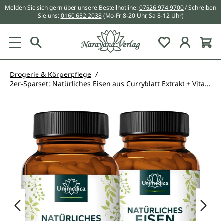
Melden Sie sich gern über unsere Bestellhotline:
07626 974 9700
/ Schreiben
alt springen
Sie uns:
0160 652 2038
(Mo-Fr 8-20 Uhr, Sa 8-12 Uhr)
Du hast 0 Pr
Drogerie & Körperpflege
2er-Sparset: Natürliches Eisen aus Curryblatt Extrakt + Vitamin C aus Hagebutten Extrakt - 28 mg Eisen + 160 mg Vitamin C pro Tagesdosis (2 Kapseln) - 2 x 180 Kapseln
Bildergalerie überspringen