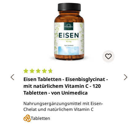
Durchschnittliche Bewertung von 4.7 von 5 Ster
Durch
Eisen Tabletten - Eisenbisglycinat -
Blutb
mit natürlichem Vitamin C - 120
Acero
Tabletten - von Unimedica
Vitam
Unim
Nahrungsergänzungsmittel mit Eisen-
Einzig
Chelat und natürlichem Vitamin C
und Vi
Blutbi
Tabletten
Ka
Regulärer Preis:
Regul