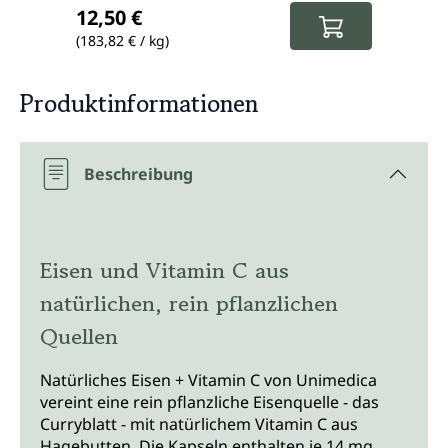
12,50 €
21,9
(183,82 € / kg)
(331,82
Produktinformationen
Beschreibung
Eisen und Vitamin C aus
natürlichen, rein pflanzlichen
Quellen
Natürliches Eisen + Vitamin C von Unimedica
vereint eine rein pflanzliche Eisenquelle - das
Curryblatt - mit natürlichem Vitamin C aus
Hagebutten. Die Kapseln enthalten je 14 mg