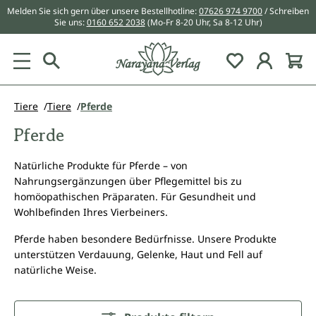
Melden Sie sich gern über unsere Bestellhotline:
07626 974 9700
/ Schreiben
alt springen
Sie uns:
0160 652 2038
(Mo-Fr 8-20 Uhr, Sa 8-12 Uhr)
Du hast 0 Pr
Tiere
Tiere
Pferde
Pferde
Natürliche Produkte für Pferde – von
Nahrungsergänzungen über Pflegemittel bis zu
homöopathischen Präparaten. Für Gesundheit und
Wohlbefinden Ihres Vierbeiners.
Pferde haben besondere Bedürfnisse. Unsere Produkte
unterstützen Verdauung, Gelenke, Haut und Fell auf
natürliche Weise.