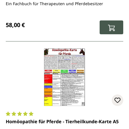
Ein Fachbuch für Therapeuten und Pferdebesitzer
Regulärer Preis:
58,00 €
Durchschnittliche Bewertung von 5 von 5 Sternen
Homöopathie für Pferde - Tierheilkunde-Karte A5