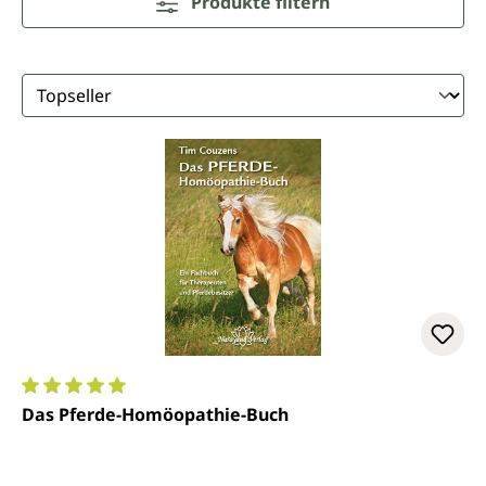
Produkte filtern
Durchschnittliche Bewertung von 5 von 5 Sternen
Das Pferde-Homöopathie-Buch