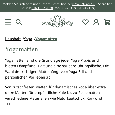
Melden Sie sich gern über unsere Bestellhotline:
07626 974 9700
/ Schreiben
alt springen
Sie uns:
0160 652 2038
(Mo-Fr 8-20 Uhr, Sa 8-12 Uhr)
Du hast 0 Pr
Haushalt
Yoga
Yogamatten
Yogamatten
Yogamatten sind die Grundlage jeder Yoga-Praxis und
bieten Dämpfung, Halt und eine saubere Übungsfläche. Die
Wahl der richtigen Matte hängt vom Yoga-Stil und
persönlichen Vorlieben ab.
Von rutschfesten Matten für dynamisches Yoga über extra
dicke Matten für empfindliche Knie bis zu Reisematten –
verschiedene Materialien wie Naturkautschuk, Kork und
TPE.