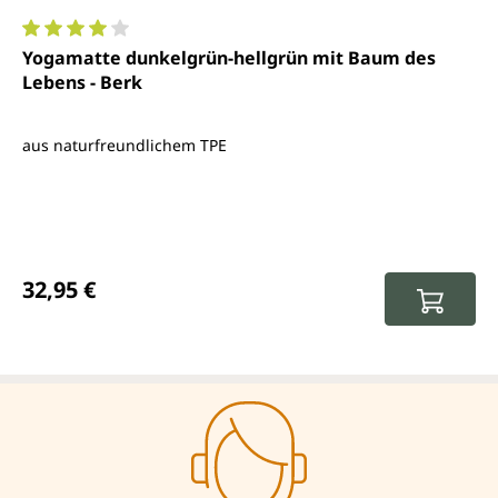
Durchschnittliche Bewertung von 4 von 5 Sternen
Yogamatte dunkelgrün-hellgrün mit Baum des
Lebens - Berk
aus naturfreundlichem TPE
Regulärer Preis:
32,95 €