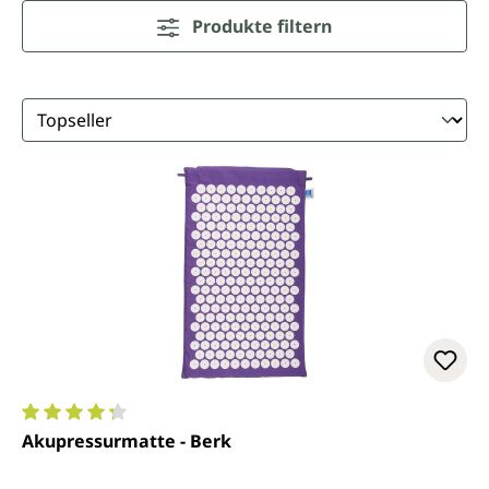
Produkte filtern
Durchschnittliche Bewertung von 4.2 von 5 Sternen
Akupressurmatte - Berk