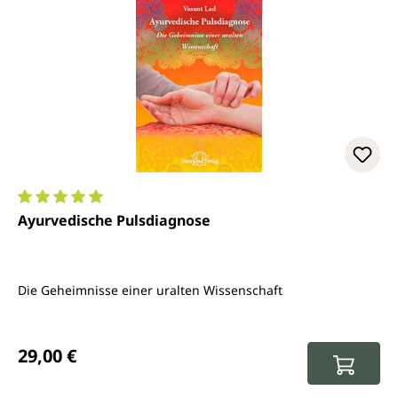
Durchschnittliche Bewertung von 5 von 5 Sternen
Ayurvedische Pulsdiagnose
Die Geheimnisse einer uralten Wissenschaft
Regulärer Preis:
29,00 €