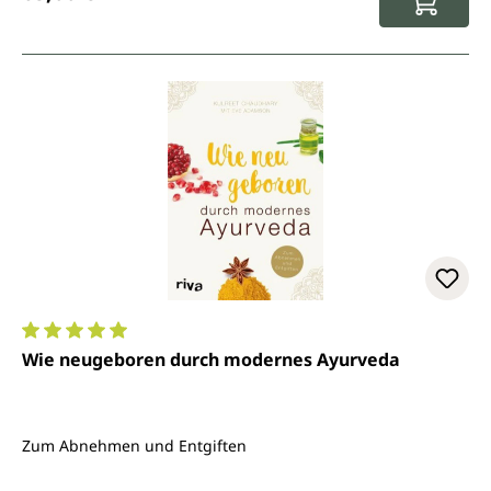
Durchschnittliche Bewertung von 5 von 5 Sternen
Wie neugeboren durch modernes Ayurveda
Zum Abnehmen und Entgiften