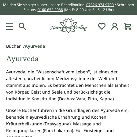
Melden Sie sich gern über unsere Bestellhotline:
07626 974 9700
/ Schreiben
alt springen
Sie uns:
0160 652 2038
(Mo-Fr 8-20 Uhr, Sa 8-12 Uhr)
Du hast 0 Pr
Bücher
Ayurveda
Ayurveda
Ayurveda, die "Wissenschaft vom Leben", ist eines der
ältesten ganzheitlichen Medizinsysteme der Welt und
stammt aus Indien. Es betrachtet den Menschen als Einheit
von Körper, Geist und Seele und berücksichtigt die
individuelle Konstitution (Doshas: Vata, Pitta, Kapha).
Unsere Bücher führen in die Grundlagen des Ayurveda ein,
behandeln ayurvedische Ernährung und Kochen,
Kräuterheilkunde (Dravyaguna), Massage und
Reinigungskuren (Panchakarma). Für Einsteiger und