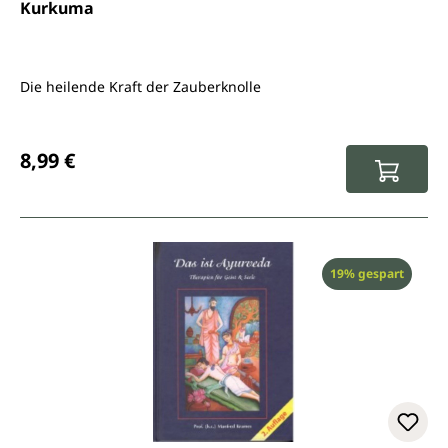
Durchschnittliche Bewertung von 5 von 5 Sternen
Kurkuma
Die heilende Kraft der Zauberknolle
Regulärer Preis:
8,99 €
Rabatt
19% gespart