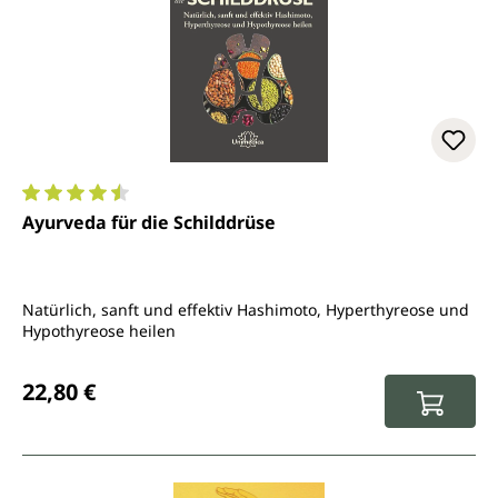
Durchschnittliche Bewertung von 4.6 von 5 Sternen
Ayurveda für die Schilddrüse
Natürlich, sanft und effektiv Hashimoto, Hyperthyreose und
Hypothyreose heilen
Regulärer Preis:
22,80 €