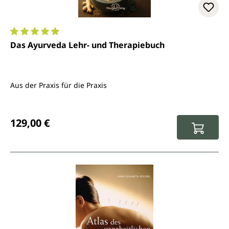
Durchschnittliche Bewertung von 5 von 5 Sternen
Das Ayurveda Lehr- und Therapiebuch
Aus der Praxis für die Praxis
Regulärer Preis:
129,00 €