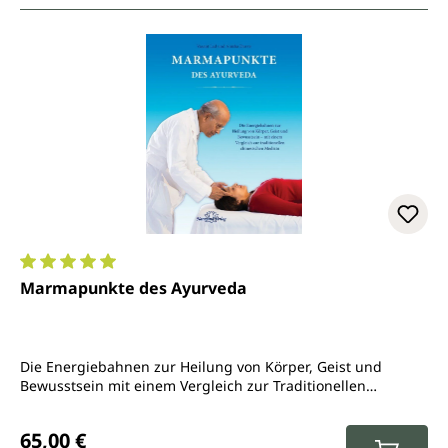
Durchschnittliche Bewertung von 5 von 5 Sternen
Marmapunkte des Ayurveda
Die Energiebahnen zur Heilung von Körper, Geist und
Bewusstsein mit einem Vergleich zur Traditionellen
Chinesischen Medizin
Regulärer Preis:
65,00 €