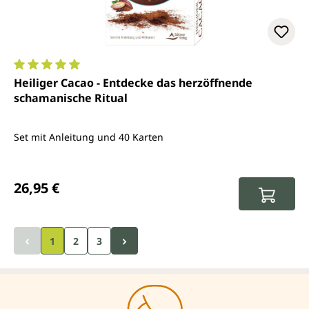
Durchschnittliche Bewertung von 5 von 5 Sternen
Heiliger Cacao - Entdecke das herzöffnende
schamanische Ritual
Set mit Anleitung und 40 Karten
Regulärer Preis:
26,95 €
1
2
3