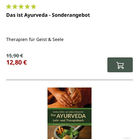
Durchschnittliche Bewertung von 5 von 5 Sternen
Das ist Ayurveda - Sonderangebot
Therapien für Geist & Seele
Verkaufspreis:
15,90 €
Regulärer Preis:
12,80 €