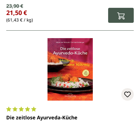
Verkaufspreis:
23,90 €
Regulärer Preis:
21,50 €
(61,43 € / kg)
Durchschnittliche Bewertung von 5 von 5 Sternen
Die zeitlose Ayurveda-Küche