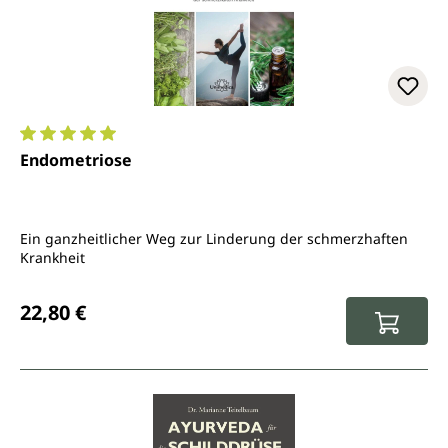
Durchschnittliche Bewertung von 5 von 5 Sternen
Endometriose
Ein ganzheitlicher Weg zur Linderung der schmerzhaften
Krankheit
Regulärer Preis:
22,80 €