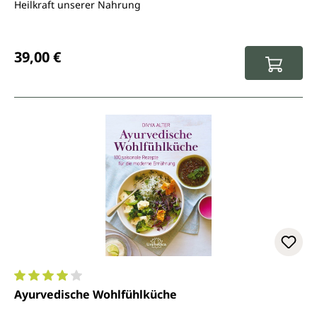
Heilkraft unserer Nahrung
Regulärer Preis:
39,00 €
Durchschnittliche Bewertung von 4.1 von 5 Sternen
Ayurvedische Wohlfühlküche