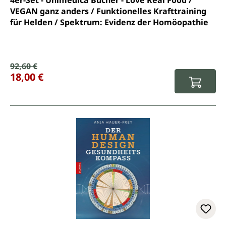
4er-Set - Unimedica Bücher - Love Real Food /
VEGAN ganz anders / Funktionelles Krafttraining
für Helden / Spektrum: Evidenz der Homöopathie
Verkaufspreis:
92,60 €
Regulärer Preis:
18,00 €