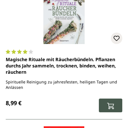
Durchschnittliche Bewertung von 4 von 5 Sternen
Magische Rituale mit Räucherbündeln. Pflanzen
durchs Jahr sammeln, trocknen, binden, weihen,
räuchern
Spirituelle Reinigung zu jahresfesten, heiligen Tagen und
Anlässen
Regulärer Preis:
8,99 €