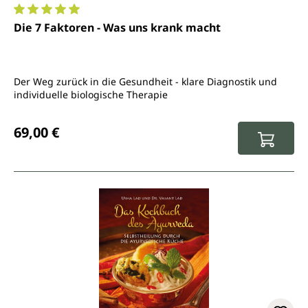
Durchschnittliche Bewertung von 5 von 5 Sternen
Die 7 Faktoren - Was uns krank macht
Der Weg zurück in die Gesundheit - klare Diagnostik und
individuelle biologische Therapie
Regulärer Preis:
69,00 €