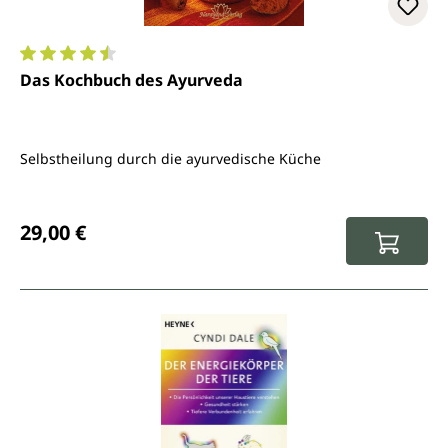
Durchschnittliche Bewertung von 4.6 von 5 Sternen
Das Kochbuch des Ayurveda
Selbstheilung durch die ayurvedische Küche
Regulärer Preis:
29,00 €