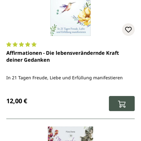
Durchschnittliche Bewertung von 5 von 5 Sternen
Affirmationen - Die lebensverändernde Kraft
deiner Gedanken
In 21 Tagen Freude, Liebe und Erfüllung manifestieren
Regulärer Preis:
12,00 €