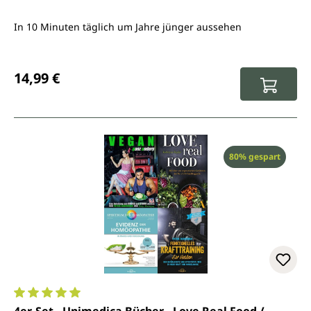
In 10 Minuten täglich um Jahre jünger aussehen
Regulärer Preis:
14,99 €
Rabatt
80% gespart
Durchschnittliche Bewertung von 5 von 5 Sternen