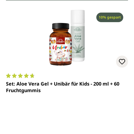
Rabatt
10% gespart
Durchschnittliche Bewertung von 4.7 von 5 Sternen
Set: Aloe Vera Gel + Unibär für Kids - 200 ml + 60
Fruchtgummis