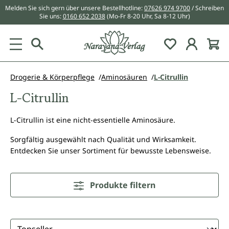
Melden Sie sich gern über unsere Bestellhotline:
07626 974 9700
/ Schreiben
alt springen
Sie uns:
0160 652 2038
(Mo-Fr 8-20 Uhr, Sa 8-12 Uhr)
Du hast 0 Pr
Drogerie & Körperpflege
Aminosäuren
L-Citrullin
L-Citrullin
L-Citrullin ist eine nicht-essentielle Aminosäure.
Sorgfältig ausgewählt nach Qualität und Wirksamkeit.
Entdecken Sie unser Sortiment für bewusste Lebensweise.
Produkte filtern