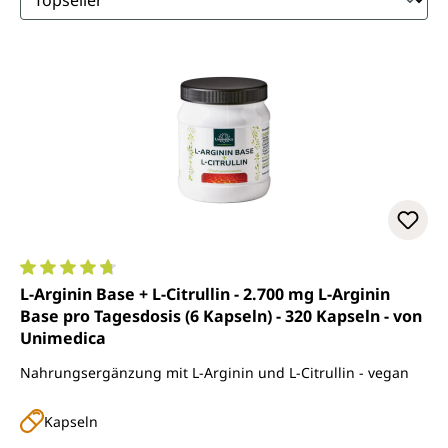
Durchschnittliche Bewertung von 4.8 von 5 Sternen
L-Arginin Base + L-Citrullin - 2.700 mg L-Arginin
Base pro Tagesdosis (6 Kapseln) - 320 Kapseln - von
Unimedica
Nahrungsergänzung mit L-Arginin und L-Citrullin - vegan
Kapseln