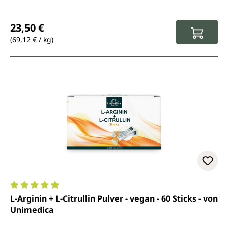
Regulärer Preis:
23,50 €
(69,12 € / kg)
Durchschnittliche Bewertung von 5 von 5 Sternen
L-Arginin + L-Citrullin Pulver - vegan - 60 Sticks - von
Unimedica