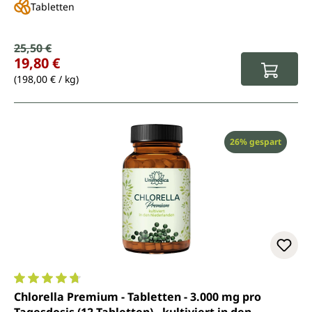
Tabletten
Verkaufspreis:
25,50 €
Regulärer Preis:
19,80 €
(198,00 € / kg)
Rabatt
26% gespart
Durchschnittliche Bewertung von 4.7 von 5 Sternen
Chlorella Premium - Tabletten - 3.000 mg pro