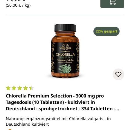
(56,00 € / kg)
Rabatt
22% gespart
Durchschnittliche Bewertung von 4.4 von 5 Sternen
Chlorella Premium Selection - 3000 mg pro
Tagesdosis (10 Tabletten) - kultiviert in
Deutschland - sprühgetrocknet - 334 Tabletten -
von Unimedica
Nahrungsergänzungsmittel mit Chlorella vulgaris - in
Deutschland kultiviert