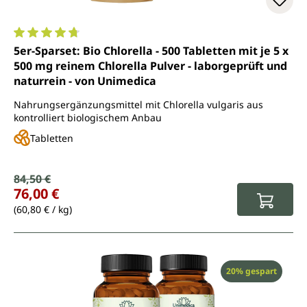
Durchschnittliche Bewertung von 4.7 von 5 Sternen
5er-Sparset: Bio Chlorella - 500 Tabletten mit je 5 x
500 mg reinem Chlorella Pulver - laborgeprüft und
naturrein - von Unimedica
Nahrungsergänzungsmittel mit Chlorella vulgaris aus
kontrolliert biologischem Anbau
Tabletten
Verkaufspreis:
84,50 €
Regulärer Preis:
76,00 €
(60,80 € / kg)
Rabatt
20% gespart