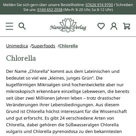
Melden Sie sich gern über unsere Bestellhotline:
07626 974 9700
/ Schreiben
alt springen
Sie uns:
0160 652 2038
(Mo-Fr 8-20 Uhr, Sa 8-12 Uhr)
Du hast 0 Pr
Unimedica
Superfoods
Chlorella
Chlorella
Der Name „Chlorella“ kommt aus dem Lateinischen und
bedeutet so viel wie „kleines, junges Grün“. Die
kugelförmigen Mikroalgen sind hochentwickelte aber nur
mikroskopisch erkennbare einzellige Lebewesen, die bereits
seit über zwei Millionen Jahren leben – trotz drastischer
Veränderungen ihrer Lebensbedingungen. Aus diesem
Grund ist Chlorella höchst interessant für die Wissenschaft
und gut erforscht. Es gibt 24 verschiedene Arten von
Chlorella, dabei gehören die Süßwasseralgen Chlorella
vulgaris und Chlorella pyrenoidosa zu den bekanntesten