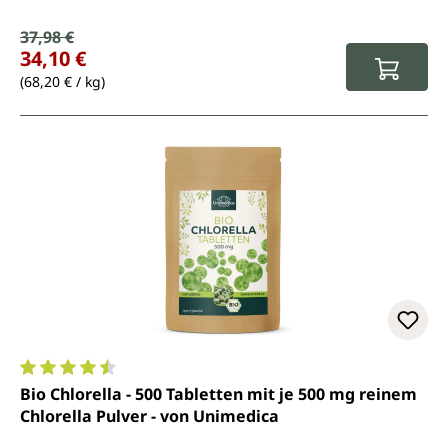
Verkaufspreis:
37,98 €
Regulärer Preis:
34,10 €
(68,20 € / kg)
Durchschnittliche Bewertung von 4.6 von 5 Sternen
Bio Chlorella - 500 Tabletten mit je 500 mg reinem
Chlorella Pulver - von Unimedica