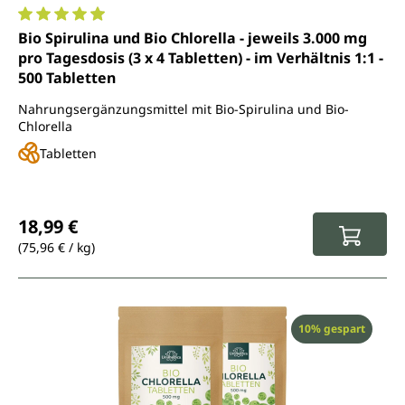
Durchschnittliche Bewertung von 4.9 von 5 Sternen
Bio Spirulina und Bio Chlorella - jeweils 3.000 mg
pro Tagesdosis (3 x 4 Tabletten) - im Verhältnis 1:1 -
500 Tabletten
Nahrungsergänzungsmittel mit Bio-Spirulina und Bio-
Chlorella
Tabletten
Regulärer Preis:
18,99 €
(75,96 € / kg)
Rabatt
10% gespart