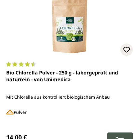
Durchschnittliche Bewertung von 4.6 von 5 Sternen
Bio Chlorella Pulver - 250 g - laborgeprüft und
naturrein - von Unimedica
Mit Chlorella aus kontrolliert biologischem Anbau
Pulver
Regulärer Preis:
14,00 €