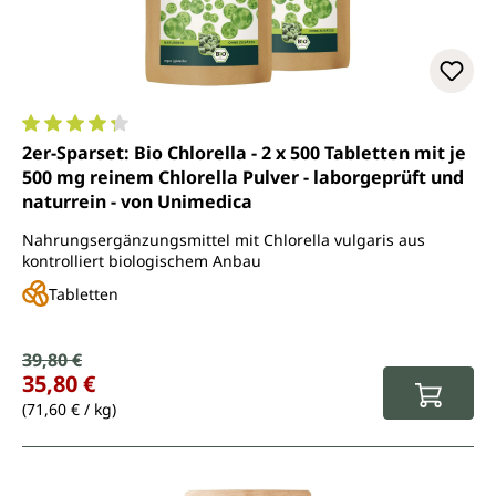
Durchschnittliche Bewertung von 4.3 von 5 Sternen
2er-Sparset: Bio Chlorella - 2 x 500 Tabletten mit je
500 mg reinem Chlorella Pulver - laborgeprüft und
naturrein - von Unimedica
Nahrungsergänzungsmittel mit Chlorella vulgaris aus
kontrolliert biologischem Anbau
Tabletten
Verkaufspreis:
39,80 €
Regulärer Preis:
35,80 €
(71,60 € / kg)