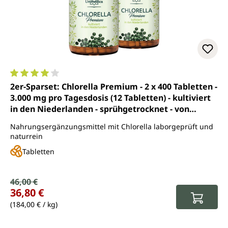
Durchschnittliche Bewertung von 4 von 5 Sternen
2er-Sparset: Chlorella Premium - 2 x 400 Tabletten -
3.000 mg pro Tagesdosis (12 Tabletten) - kultiviert
in den Niederlanden - sprühgetrocknet - von
Unimedica
Nahrungsergänzungsmittel mit Chlorella laborgeprüft und
naturrein
Tabletten
Verkaufspreis:
46,00 €
Regulärer Preis:
36,80 €
(184,00 € / kg)