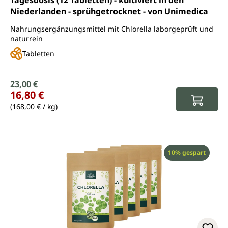
Tagesdosis (12 Tabletten) - kultiviert in den
Niederlanden - sprühgetrocknet - von Unimedica
Nahrungsergänzungsmittel mit Chlorella laborgeprüft und
naturrein
Tabletten
Verkaufspreis:
23,00 €
Regulärer Preis:
16,80 €
(168,00 € / kg)
Rabatt
10% gespart