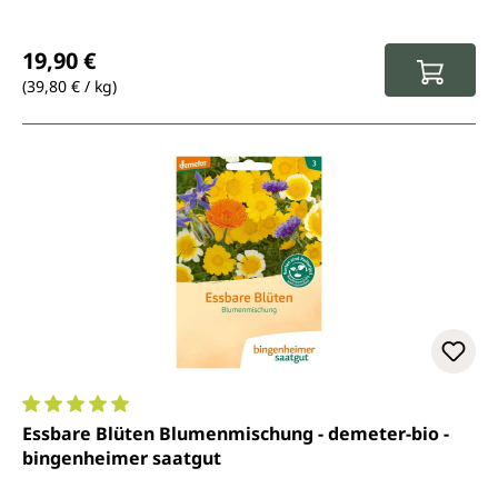
Regulärer Preis:
19,90 €
(39,80 € / kg)
Durchschnittliche Bewertung von 5 von 5 Sternen
Essbare Blüten Blumenmischung - demeter-bio -
bingenheimer saatgut