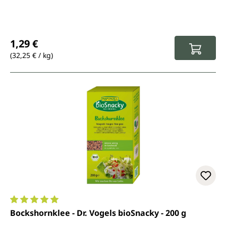
Regulärer Preis:
1,29 €
(32,25 € / kg)
Durchschnittliche Bewertung von 5 von 5 Sternen
Bockshornklee - Dr. Vogels bioSnacky - 200 g