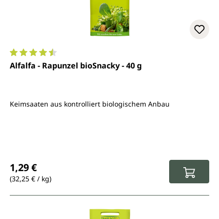
Durchschnittliche Bewertung von 4.4 von 5 Sternen
Alfalfa - Rapunzel bioSnacky - 40 g
Keimsaaten aus kontrolliert biologischem Anbau
Regulärer Preis:
1,29 €
(32,25 € / kg)