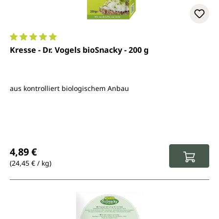
Durchschnittliche Bewertung von 5 von 5 Sternen
Kresse - Dr. Vogels bioSnacky - 200 g
aus kontrolliert biologischem Anbau
Regulärer Preis:
4,89 €
(24,45 € / kg)