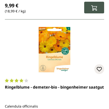
Regulärer Preis:
9,99 €
(18,99 € / kg)
Durchschnittliche Bewertung von 4 von 5 Sternen
Ringelblume - demeter-bio - bingenheimer saatgut
Calendula officinalis