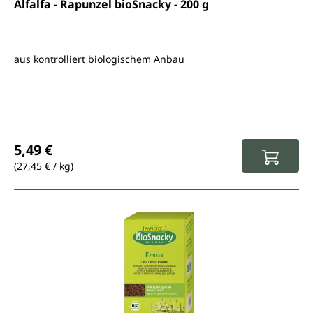
Durchschnittliche Bewertung von 5 von 5 Sternen
Alfalfa - Rapunzel bioSnacky - 200 g
aus kontrolliert biologischem Anbau
Regulärer Preis:
5,49 €
(27,45 € / kg)