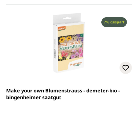
Rabatt
7% gespart
Make your own Blumenstrauss - demeter-bio -
bingenheimer saatgut