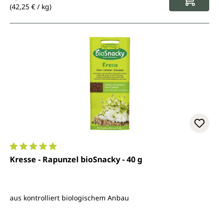
(42,25 € / kg)
Durchschnittliche Bewertung von 5 von 5 Sternen
Kresse - Rapunzel bioSnacky - 40 g
aus kontrolliert biologischem Anbau