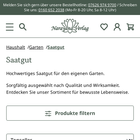
Melden Sie sich gern über unsere Bestellhotline:
07626 974 9700
/ Schreiben
alt springen
Sie uns:
0160 652 2038
(Mo-Fr 8-20 Uhr, Sa 8-12 Uhr)
Du hast 0 Pr
Haushalt
Garten
Saatgut
Saatgut
Hochwertiges Saatgut für den eigenen Garten.
Sorgfältig ausgewählt nach Qualität und Wirksamkeit.
Entdecken Sie unser Sortiment für bewusste Lebensweise.
Produkte filtern