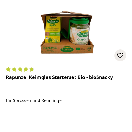
Durchschnittliche Bewertung von 4.8 von 5 Sternen
Rapunzel Keimglas Starterset Bio - bioSnacky
für Sprossen und Keimlinge