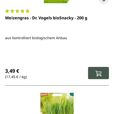
Durchschnittliche Bewertung von 5 von 5 Sternen
Weizengras - Dr. Vogels bioSnacky - 200 g
aus kontrolliert biologischem Anbau
Regulärer Preis:
3,49 €
(17,45 € / kg)