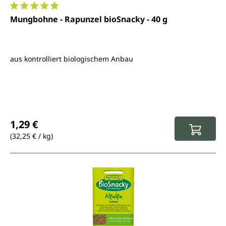
Durchschnittliche Bewertung von 5 von 5 Sternen
Mungbohne - Rapunzel bioSnacky - 40 g
aus kontrolliert biologischem Anbau
Regulärer Preis:
1,29 €
(32,25 € / kg)