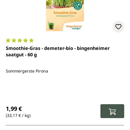
Durchschnittliche Bewertung von 5 von 5 Sternen
Smoothie-Gras - demeter-bio - bingenheimer
saatgut - 60 g
Sommergerste Pirona
Regulärer Preis:
1,99 €
(33,17 € / kg)