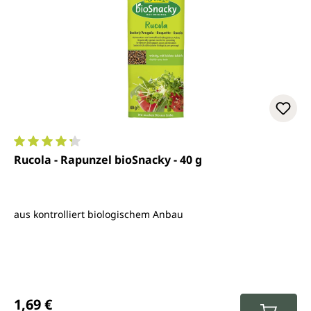
Durchschnittliche Bewertung von 4.2 von 5 Sternen
Rucola - Rapunzel bioSnacky - 40 g
aus kontrolliert biologischem Anbau
Regulärer Preis:
1,69 €