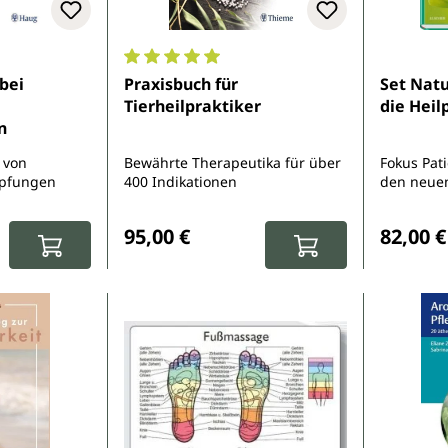
Durchschnittliche Bewertung von 5 von 5 
bei
Praxisbuch für
Set Natu
Tierheilpraktiker
die Heil
n
 von
Bewährte Therapeutika für über
Fokus Pat
mpfungen
400 Indikationen
den neuen
:
Regulärer Preis:
Reguläre
95,00 €
82,00 €