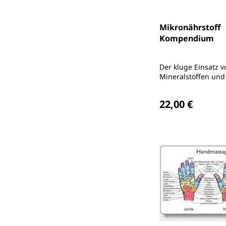
Mikronährstoff
Kompendium
Der kluge Einsatz v
Mineralstoffen und 
supplementieren, r
Regulärer Preis
dosieren, spürbar p
22,00 €