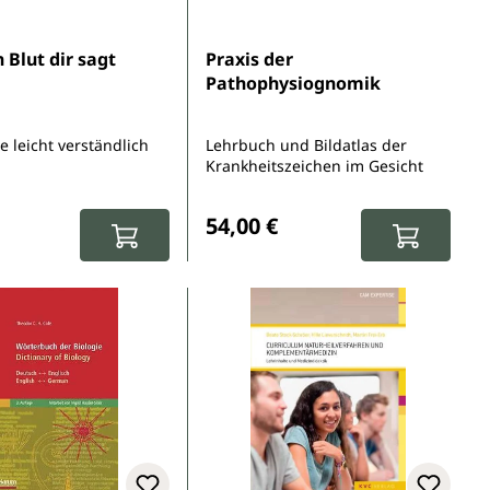
5 Sternen
 Blut dir sagt
Praxis der
Pathophysiognomik
 leicht verständlich
Lehrbuch und Bildatlas der
Krankheitszeichen im Gesicht
r Preis:
Regulärer Preis:
54,00 €