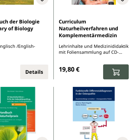
ch der Biologie
Curriculum
ary of Biology
Naturheilverfahren und
Komplementärmedizin
nglisch /English-
Lehrinhalte und Medizinididaktik
mit Foliensammlung auf CD-
ROM
r Preis:
Regulärer Preis:
19,80 €
Details