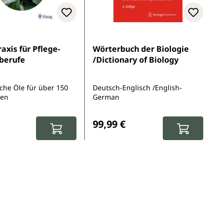
5 Sternen
xis für Pflege-
Wörterbuch der Biologie
berufe
/Dictionary of Biology
sche Öle für über 150
Deutsch-Englisch /English-
nen
German
r Preis:
Regulärer Preis:
99,99 €