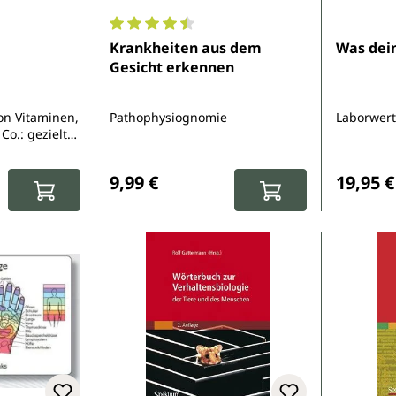
Durchschnittliche Bewertung von 4.5 von 
Krankheiten aus dem
Was dein
Gesicht erkennen
on Vitaminen,
Pathophysiognomie
Laborwerte
Co.: gezielt
ichtig
:
Regulärer Preis:
Reguläre
rofitieren
9,99 €
19,95 €