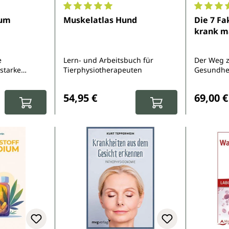
e Bewertung von 5 von 5 Sternen
Durchschnittliche Bewertung von 5 von 5 
Durchsch
ium
Muskelatlas Hund
Die 7 Fa
krank m
e
Lern- und Arbeitsbuch für
Der Weg z
starke
Tierphysiotherapeuten
Gesundhei
es Gehirn
und indiv
:
Regulärer Preis:
Reguläre
ales Leben
Therapie
54,95 €
69,00 €