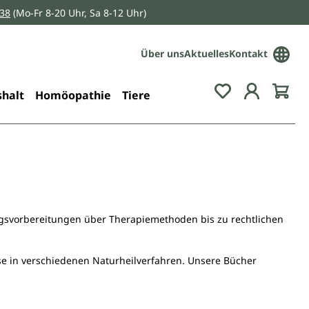
038
(Mo-Fr 8-20 Uhr, Sa 8-12 Uhr)
Über uns
Aktuelles
Kontakt
Du hast 0 Pro
halt
Homöopathie
Tiere
ungsvorbereitungen über Therapiemethoden bis zu rechtlichen
sse in verschiedenen Naturheilverfahren. Unsere Bücher