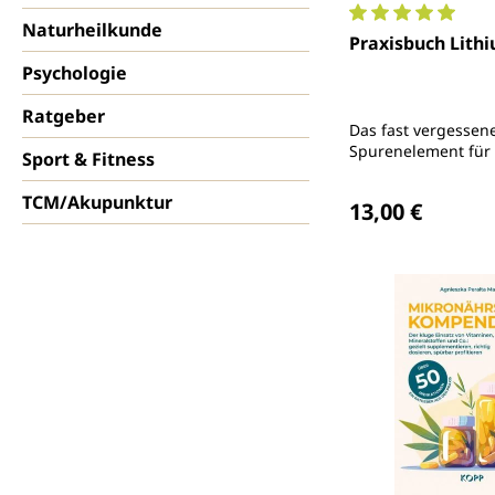
Naturheilkunde
Durchschnittlich
Praxisbuch Lith
Psychologie
Ratgeber
Das fast vergessen
Spurenelement für 
Sport & Fitness
Nerven, ein gesund
Regulärer Preis
und ein langes, vit
TCM/Akupunktur
13,00 €