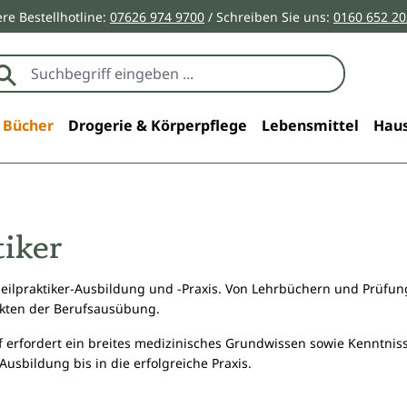
re Bestellhotline:
07626 974 9700
/ Schreiben Sie uns:
0160 652 2
Bücher
Drogerie & Körperpflege
Lebensmittel
Haus
tiker
 Heilpraktiker-Ausbildung und -Praxis. Von Lehrbüchern und Prüf
kten der Berufsausübung.
f erfordert ein breites medizinisches Grundwissen sowie Kenntni
Ausbildung bis in die erfolgreiche Praxis.