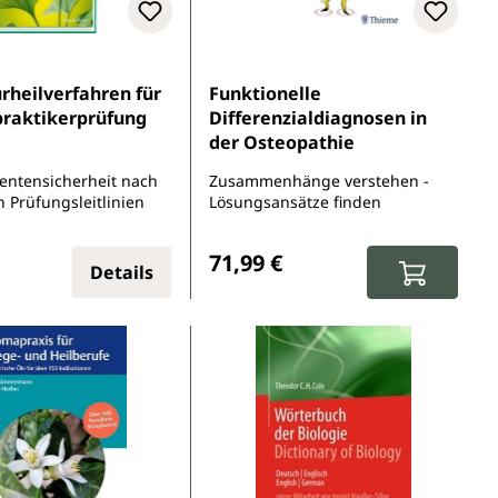
Sternen
rheilverfahren für
Funktionelle
praktikerprüfung
Differenzialdiagnosen in
der Osteopathie
ientensicherheit nach
Zusammenhänge verstehen -
 Prüfungsleitlinien
Lösungsansätze finden
r Preis:
Regulärer Preis:
71,99 €
Details