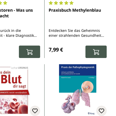
Sternen
nittliche Bewertung von 5 von 5 Sternen
Durchschnittliche Bewertung von 
ktoren - Was uns
Praxisbuch Methylenblau
acht
urück in die
Entdecken Sie das Geheimnis
t - klare Diagnostik
einer strahlenden Gesundheit
iduelle biologische
und eines erfüllten Lebens! Die
r Preis:
Regulärer Preis:
Veränderung beginnt jetzt!
7,99 €