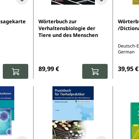
sagekarte
Wörterbuch zur
Wörterbu
Verhaltensbiologie der
/Diction
Tiere und des Menschen
Deutsch-E
German
:
Regulärer Preis:
Reguläre
89,99 €
39,95 €