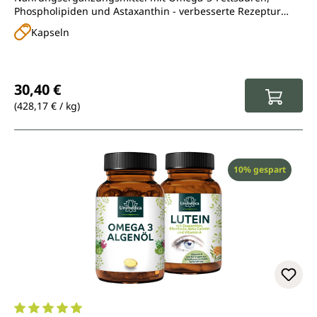
Phospholipiden und Astaxanthin - verbesserte Rezeptur
ohne Aromen
Kapseln
Regulärer Preis:
30,40 €
(428,17 € / kg)
Rabatt
10% gespart