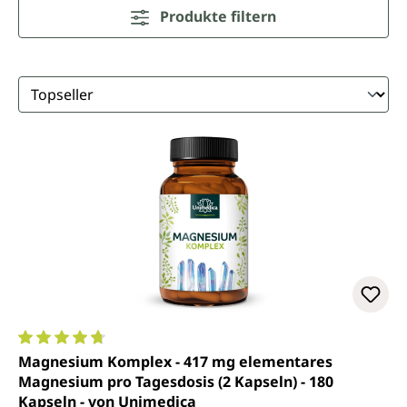
Produkte filtern
Durchschnittliche Bewertung von 4.7 von 5 Sternen
Magnesium Komplex - 417 mg elementares
Magnesium pro Tagesdosis (2 Kapseln) - 180
Kapseln - von Unimedica