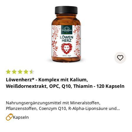
Durchschnittliche Bewertung von 4.5 von 5 Sternen
Löwenherz* - Komplex mit Kalium,
Weißdornextrakt, OPC, Q10, Thiamin - 120 Kapseln
Nahrungsergänzungsmittel mit Mineralstoffen,
Pflanzenstoffen, Coenzym Q10, R-Alpha-Liponsäure und
Vitaminen
Kapseln