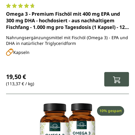
Durchschnittliche Bewertung von 4.7 von 5 Sternen
Omega 3 - Premium Fischöl mit 400 mg EPA und
300 mg DHA - hochdosiert - aus nachhaltigem
Fischfang - 1.000 mg pro Tagesdosis (1 Kapsel) - 120
Softgelkapseln - von Unimedica
Nahrungsergänzungsmittel mit Fischöl (Omega 3) - EPA und
DHA in natürlicher Triglyceridform
Kapseln
Regulärer Preis:
19,50 €
(113,37 € / kg)
Rabatt
10% gespart