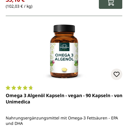
(102,03 € / kg)
Durchschnittliche Bewertung von 4.8 von 5 Sternen
Omega 3 Algenöl Kapseln - vegan - 90 Kapseln - von
Unimedica
Nahrungsergänzungsmittel mit Omega-3 Fettsäuren - EPA
und DHA