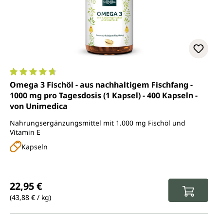
Durchschnittliche Bewertung von 4.8 von 5 Sternen
Omega 3 Fischöl - aus nachhaltigem Fischfang -
1000 mg pro Tagesdosis (1 Kapsel) - 400 Kapseln -
von Unimedica
Nahrungsergänzungsmittel mit 1.000 mg Fischöl und
Vitamin E
Kapseln
Regulärer Preis:
22,95 €
(43,88 € / kg)