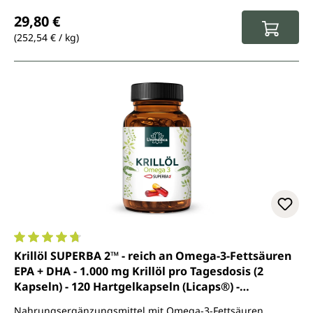
Regulärer Preis:
29,80 €
(252,54 € / kg)
Durchschnittliche Bewertung von 4.7 von 5 Sternen
Krillöl SUPERBA 2™ - reich an Omega-3-Fettsäuren
EPA + DHA - 1.000 mg Krillöl pro Tagesdosis (2
Kapseln) - 120 Hartgelkapseln (Licaps®) -
Topangebot
Nahrungsergänzungsmittel mit Omega-3-Fettsäuren,