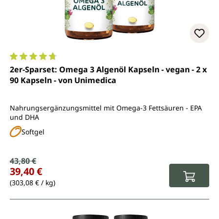
Durchschnittliche Bewertung von 4.8 von 5 Sternen
2er-Sparset: Omega 3 Algenöl Kapseln - vegan - 2 x
90 Kapseln - von Unimedica
Nahrungsergänzungsmittel mit Omega-3 Fettsäuren - EPA
und DHA
Softgel
Verkaufspreis:
43,80 €
Regulärer Preis:
39,40 €
(303,08 € / kg)