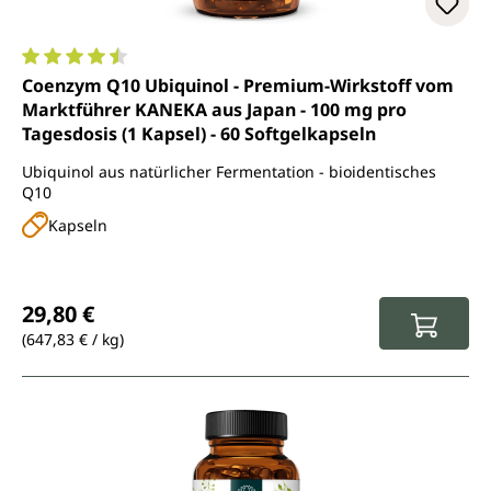
Durchschnittliche Bewertung von 4.6 von 5 Sternen
Coenzym Q10 Ubiquinol - Premium-Wirkstoff vom
Marktführer KANEKA aus Japan - 100 mg pro
Tagesdosis (1 Kapsel) - 60 Softgelkapseln
Ubiquinol aus natürlicher Fermentation - bioidentisches
Q10
Kapseln
Regulärer Preis:
29,80 €
(647,83 € / kg)