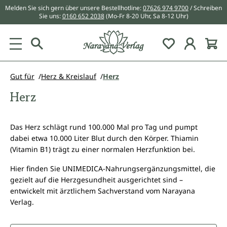
Melden Sie sich gern über unsere Bestellhotline:
07626 974 9700
/ Schreiben
alt springen
Sie uns:
0160 652 2038
(Mo-Fr 8-20 Uhr, Sa 8-12 Uhr)
Du hast 0 Pr
Gut für
Herz & Kreislauf
Herz
Herz
Das Herz schlägt rund 100.000 Mal pro Tag und pumpt
dabei etwa 10.000 Liter Blut durch den Körper. Thiamin
(Vitamin B1) trägt zu einer normalen Herzfunktion bei.
Hier finden Sie UNIMEDICA-Nahrungsergänzungsmittel, die
gezielt auf die Herzgesundheit ausgerichtet sind –
entwickelt mit ärztlichem Sachverstand vom Narayana
Verlag.