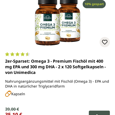
Rabatt
10% gespart
Durchschnittliche Bewertung von 4.6 von 5 Sternen
2er-Sparset: Omega 3 - Premium Fischöl mit 400
mg EPA und 300 mg DHA - 2 x 120 Softgelkapseln -
von Unimedica
Nahrungsergänzungsmittel mit Fischöl (Omega 3) - EPA und
DHA in natürlicher Triglyceridform
Kapseln
Verkaufspreis:
39,00 €
Regulärer Preis:
35,10 €