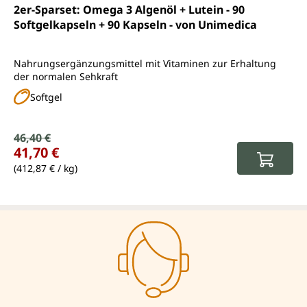
Durchschnittliche Bewertung von 5 von 5 Sternen
2er-Sparset: Omega 3 Algenöl + Lutein - 90
Softgelkapseln + 90 Kapseln - von Unimedica
Nahrungsergänzungsmittel mit Vitaminen zur Erhaltung
der normalen Sehkraft
Softgel
Verkaufspreis:
46,40 €
Regulärer Preis:
41,70 €
(412,87 € / kg)