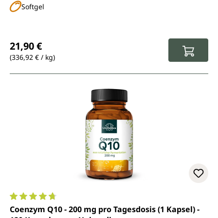
Softgel
Regulärer Preis:
21,90 €
(336,92 € / kg)
Durchschnittliche Bewertung von 4.8 von 5 Sternen
Coenzym Q10 - 200 mg pro Tagesdosis (1 Kapsel) -