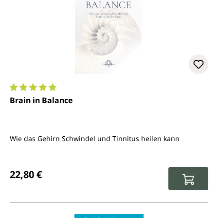
Durchschnittliche Bewertung von 5 von 5 Sternen
Brain in Balance
Wie das Gehirn Schwindel und Tinnitus heilen kann
Regulärer Preis:
22,80 €