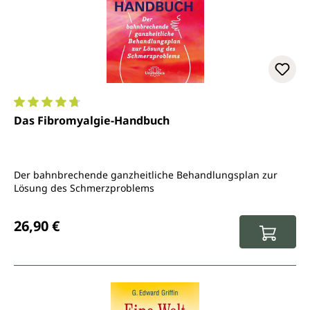
Durchschnittliche Bewertung von 4.8 von 5 Sternen
Das Fibromyalgie-Handbuch
Der bahnbrechende ganzheitliche Behandlungsplan zur
Lösung des Schmerzproblems
Regulärer Preis:
26,90 €