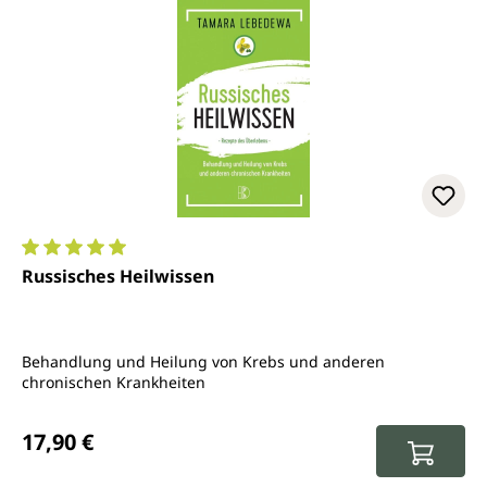
Durchschnittliche Bewertung von 5 von 5 Sternen
Russisches Heilwissen
Behandlung und Heilung von Krebs und anderen
chronischen Krankheiten
Regulärer Preis:
17,90 €