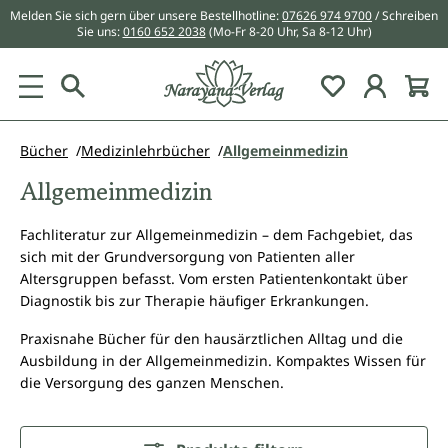
Melden Sie sich gern über unsere Bestellhotline:
07626 974 9700
/ Schreiben
alt springen
Sie uns:
0160 652 2038
(Mo-Fr 8-20 Uhr, Sa 8-12 Uhr)
Du hast 0 Pr
Bücher
Medizinlehrbücher
Allgemeinmedizin
Allgemeinmedizin
Fachliteratur zur Allgemeinmedizin – dem Fachgebiet, das
sich mit der Grundversorgung von Patienten aller
Altersgruppen befasst. Vom ersten Patientenkontakt über
Diagnostik bis zur Therapie häufiger Erkrankungen.
Praxisnahe Bücher für den hausärztlichen Alltag und die
Ausbildung in der Allgemeinmedizin. Kompaktes Wissen für
die Versorgung des ganzen Menschen.