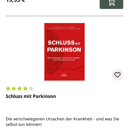
Durchschnittliche Bewertung von 4.1 von 5 Sternen
Schluss mit Parkinson
Die verschwiegenen Ursachen der Krankheit - und was Sie
selbst tun können!