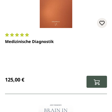
Durchschnittliche Bewertung von 5 von 5 Sternen
Medizinische Diagnostik
Regulärer Preis:
125,00 €