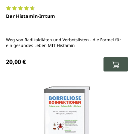
Durchschnittliche Bewertung von 4.8 von 5 Sternen
Der Histamin-Irrtum
Weg von Radikaldiäten und Verbotslisten - die Formel für
ein gesundes Leben MIT Histamin
Regulärer Preis:
20,00 €