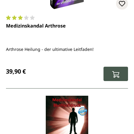
Durchschnittliche Bewertung von 3 von 5 Sternen
Medizinskandal Arthrose
Arthrose Heilung - der ultimative Leitfaden!
Regulärer Preis:
39,90 €