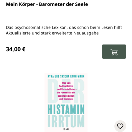
Durchschnittliche Bewertung von 4.8 von 5 Sternen
Mein Körper - Barometer der Seele
Das psychosomatische Lexikon, das schon beim Lesen hilft
Aktualisierte und stark erweiterte Neuausgabe
Regulärer Preis:
34,00 €