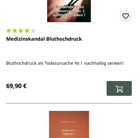
Durchschnittliche Bewertung von 4 von 5 Sternen
Medizinskandal Bluthochdruck
Bluthochdruck als Todesursache Nr.1 nachhaltig senken!
Regulärer Preis:
69,90 €