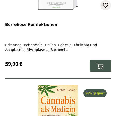
Borreliose Koinfektionen
Erkennen, Behandeln, Heilen. Babesia, Ehrlichia und
Anaplasma, Mycoplasma, Bartonella
Regulärer Preis:
59,90 €
Rabatt
56% gespart