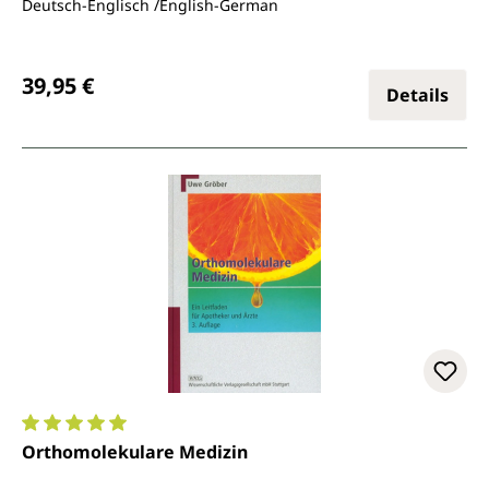
Deutsch-Englisch /English-German
Regulärer Preis:
39,95 €
Details
Durchschnittliche Bewertung von 5 von 5 Sternen
Orthomolekulare Medizin