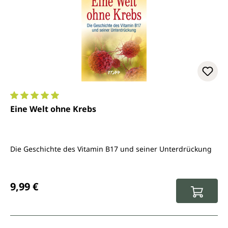
Durchschnittliche Bewertung von 5 von 5 Sternen
Eine Welt ohne Krebs
Die Geschichte des Vitamin B17 und seiner Unterdrückung
Regulärer Preis:
9,99 €