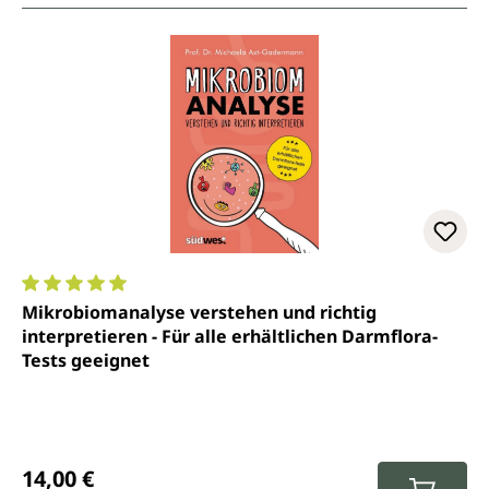
Durchschnittliche Bewertung von 5 von 5 Sternen
Mikrobiomanalyse verstehen und richtig
interpretieren - Für alle erhältlichen Darmflora-
Tests geeignet
Regulärer Preis:
14,00 €