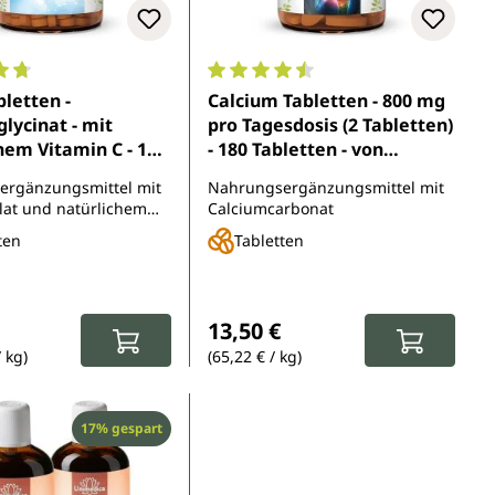
5 Sternen
nittliche Bewertung von 4.7 von 5 Sternen
Durchschnittliche Bewertung von 
bletten -
Calcium Tabletten - 800 mg
glycinat - mit
pro Tagesdosis (2 Tabletten)
hem Vitamin C - 120
- 180 Tabletten - von
n - von Unimedica
Unimedica
ergänzungsmittel mit
Nahrungsergänzungsmittel mit
lat und natürlichem
Calciumcarbonat
ten
Tabletten
r Preis:
Regulärer Preis:
13,50 €
/ kg)
(65,22 € / kg)
Rabatt
17% gespart