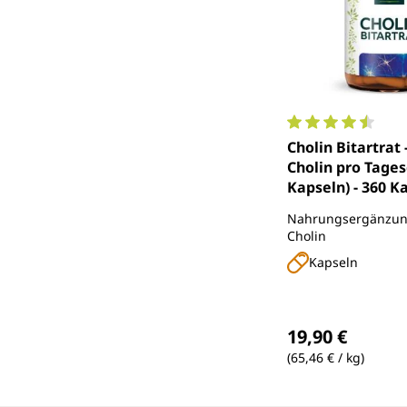
Durchschnittlich
Cholin Bitartrat
Cholin pro Tages
Kapseln) - 360 K
Unimedica
Nahrungsergänzung
Cholin
Kapseln
Regulärer Preis
19,90 €
(65,46 € / kg)