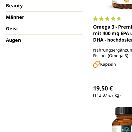
Beauty
Männer
Durchschnittlich
Omega 3 - Premi
Geist
mit 400 mg EPA 
DHA - hochdosier
Augen
nachhaltigem Fi
Nahrungsergänzung
1.000 mg pro Tag
Fischöl (Omega 3) 
Kapsel) - 120 So
in natürlicher Trig
Kapseln
- von Unimedica
Regulärer Preis
19,50 €
(113,37 € / kg)