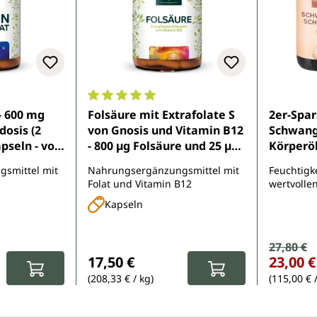
e Bewertung von 4.6 von 5 Sternen
Durchschnittliche Bewertung von 5 von 5 
 - 600 mg
Folsäure mit Extrafolate S
2er-Spar
dosis (2
von Gnosis und Vitamin B12
Schwange
apseln - von
- 800 µg Folsäure und 25 µg
Körperöl 
Vitamin B12 pro Tagesdosis
Unimedi
smittel mit
Nahrungsergänzungsmittel mit
Feuchtigk
(1 Kapsel) - 180 Kapseln -
Folat und Vitamin B12
wertvollen
von Unimedica
Kapseln
Verkauf
27,80 €
Regulärer Pr
:
Regulärer Preis:
17,50 €
23,00 €
(208,33 € / kg)
(115,00 € /