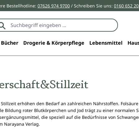
re Bestellhotline:
07626 974 9700
/ Schreiben Sie uns:
0160 652 2
Bücher
Drogerie & Körperpflege
Lebensmittel
Haus
rschaft&Stillzeit
Stillzeit erhöhen den Bedarf an zahlreichen Nährstoffen. Folsäur
le Bildung roter Blutkörperchen und Jod trägt zu einer normalen Sc
gänzungsmittel, die speziell auf die Bedürfnisse von Schwangere
im Narayana Verlag.