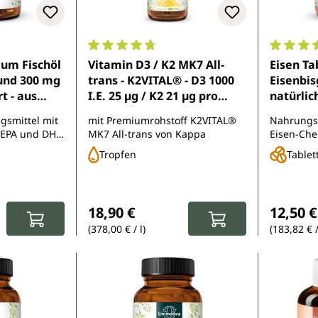
e Bewertung von 4.7 von 5 Sternen
Durchschnittliche Bewertung von 4.8 von 
Durchsch
um Fischöl
Vitamin D3 / K2 MK7 All-
Eisen Ta
und 300 mg
trans - K2VITAL® - D3 1000
Eisenbis
t - aus
I.E. 25 µg / K2 21 µg pro
natürlic
schfang -
Tagesdosis (täglich 1
Tablette
smittel mit
mit Premiumrohstoff K2VITAL®
Nahrungs
esdosis (1
Tropfen) - 50 ml - von
- EPA und DHA
MK7 All-trans von Kappa
Eisen-Che
ftgelkapseln
Unimedica
lyceridform
Vitamin C
Tropfen
Tablet
:
Regulärer Preis:
Reguläre
18,90 €
12,50 €
(378,00 € / l)
(183,82 € 