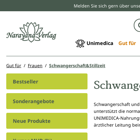
Melden Sie sich gern über unse
springen
Zur Hauptnavigation springen
Unimedica
Gut für
Gut für
Frauen
Schwangerschaft&Stillzeit
Schwange
Bestseller
Sonderangebote
Schwangerschaft und 
unterstützt die norma
UNIMEDICA-Nahrungser
Neue Produkte
ärztlicher Leitung be