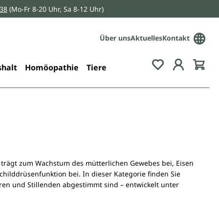
038
(Mo-Fr 8-20 Uhr, Sa 8-12 Uhr)
Über uns
Aktuelles
Kontakt
Du hast 0 Pro
halt
Homöopathie
Tiere
e trägt zum Wachstum des mütterlichen Gewebes bei, Eisen
hilddrüsenfunktion bei. In dieser Kategorie finden Sie
n und Stillenden abgestimmt sind – entwickelt unter