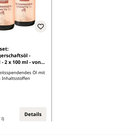
Sternen
set:
rschaftsöl -
- 2 x 100 ml - von
ca
eitsspendendes Öl mit
 Inhaltsstoffen
spreis:
eis:
Details
 l)