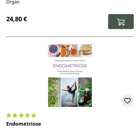
Organ
Regulärer Preis:
24,80 €
Durchschnittliche Bewertung von 5 von 5 Sternen
Endometriose