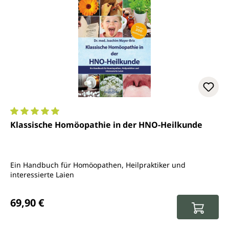
Durchschnittliche Bewertung von 5 von 5 Sternen
Klassische Homöopathie in der HNO-Heilkunde
Ein Handbuch für Homöopathen, Heilpraktiker und
interessierte Laien
Regulärer Preis:
69,90 €