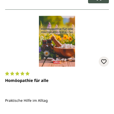
Durchschnittliche Bewertung von 5 von 5 Sternen
Homöopathie für alle
Praktische Hilfe im Alltag