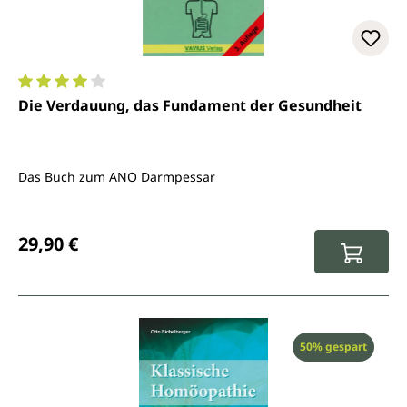
Durchschnittliche Bewertung von 4 von 5 Sternen
Die Verdauung, das Fundament der Gesundheit
Das Buch zum ANO Darmpessar
Regulärer Preis:
29,90 €
Rabatt
50% gespart