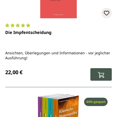
Durchschnittliche Bewertung von 5 von 5 Sternen
Die Impfentscheidung
Ansichten, Überlegungen und Informationen - vor jeglicher
Ausführung!
Regulärer Preis:
22,00 €
Rabatt
44% gespart