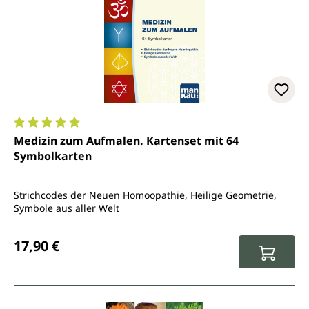
Durchschnittliche Bewertung von 5 von 5 Sternen
Medizin zum Aufmalen. Kartenset mit 64
Symbolkarten
Strichcodes der Neuen Homöopathie, Heilige Geometrie,
Symbole aus aller Welt
Regulärer Preis:
17,90 €