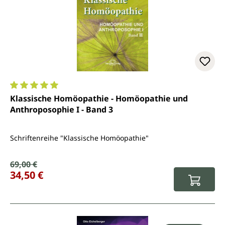
Durchschnittliche Bewertung von 5 von 5 Sternen
Klassische Homöopathie - Homöopathie und
Anthroposophie I - Band 3
Schriftenreihe "Klassische Homöopathie"
Verkaufspreis:
69,00 €
Regulärer Preis:
34,50 €