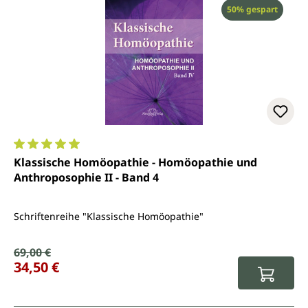
Rabatt
50% gespart
Durchschnittliche Bewertung von 5 von 5 Sternen
Klassische Homöopathie - Homöopathie und
Anthroposophie II - Band 4
Schriftenreihe "Klassische Homöopathie"
Verkaufspreis:
69,00 €
Regulärer Preis:
34,50 €