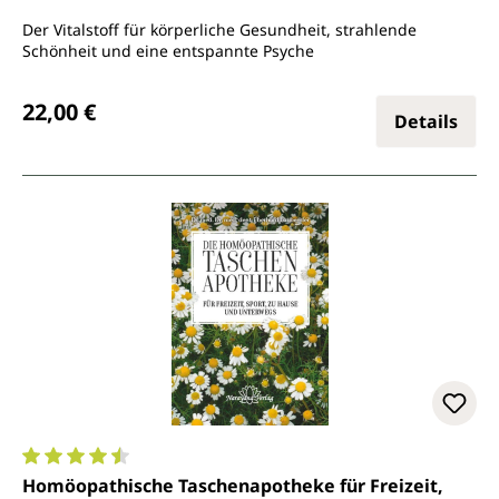
Der Vitalstoff für körperliche Gesundheit, strahlende
Schönheit und eine entspannte Psyche
Regulärer Preis:
22,00 €
Details
Durchschnittliche Bewertung von 4.5 von 5 Sternen
Homöopathische Taschenapotheke für Freizeit,