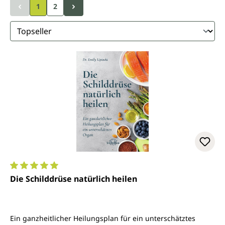
1
2
Durchschnittliche Bewertung von 5 von 5 Sternen
Die Schilddrüse natürlich heilen
Ein ganzheitlicher Heilungsplan für ein unterschätztes