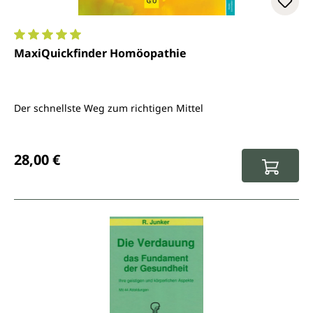
Durchschnittliche Bewertung von 5 von 5 Sternen
MaxiQuickfinder Homöopathie
Der schnellste Weg zum richtigen Mittel
Regulärer Preis:
28,00 €