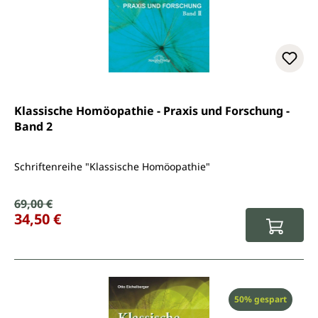
Klassische Homöopathie - Praxis und Forschung -
Band 2
Schriftenreihe "Klassische Homöopathie"
Verkaufspreis:
69,00 €
Regulärer Preis:
34,50 €
Rabatt
50% gespart