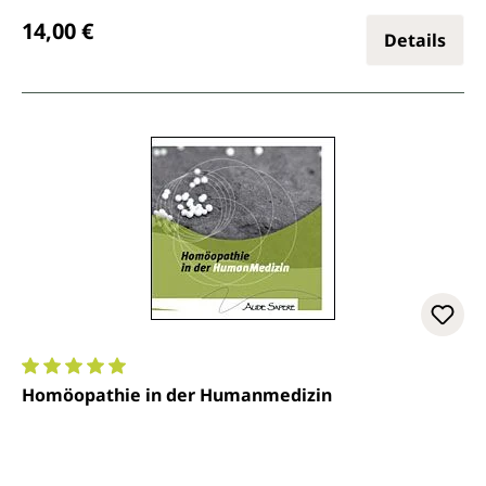
Regulärer Preis:
14,00 €
Details
Durchschnittliche Bewertung von 5 von 5 Sternen
Homöopathie in der Humanmedizin