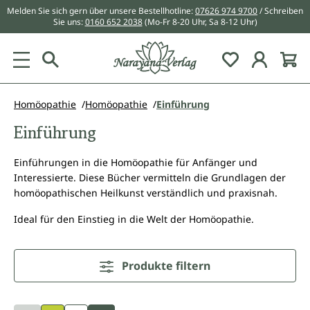
Melden Sie sich gern über unsere Bestellhotline:
07626 974 9700
/ Schreiben
alt springen
Sie uns:
0160 652 2038
(Mo-Fr 8-20 Uhr, Sa 8-12 Uhr)
Du hast 0 Pr
Homöopathie
Homöopathie
Einführung
Einführung
Einführungen in die Homöopathie für Anfänger und
Interessierte. Diese Bücher vermitteln die Grundlagen der
homöopathischen Heilkunst verständlich und praxisnah.
Ideal für den Einstieg in die Welt der Homöopathie.
Produkte filtern