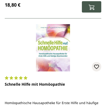
Regulärer Preis:
18,80 €
Durchschnittliche Bewertung von 5 von 5 Sternen
Schnelle Hilfe mit Homöopathie
Homöopathische Hausapotheke für Erste Hilfe und häufige