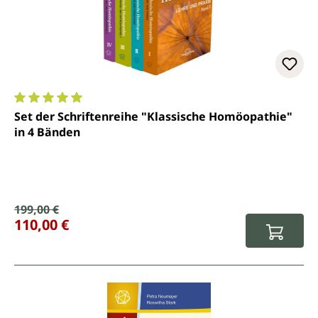
Durchschnittliche Bewertung von 5 von 5 Sternen
Set der Schriftenreihe "Klassische Homöopathie"
in 4 Bänden
Verkaufspreis:
199,00 €
Regulärer Preis:
110,00 €