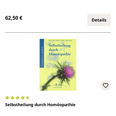
Regulärer Preis:
62,50 €
Details
Durchschnittliche Bewertung von 4.5 von 5 Sternen
Selbstheilung durch Homöopathie