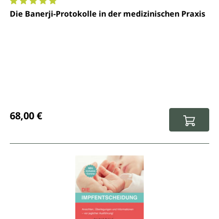
Durchschnittliche Bewertung von 5 von 5 Sternen
Die Banerji-Protokolle in der medizinischen Praxis
Regulärer Preis:
68,00 €