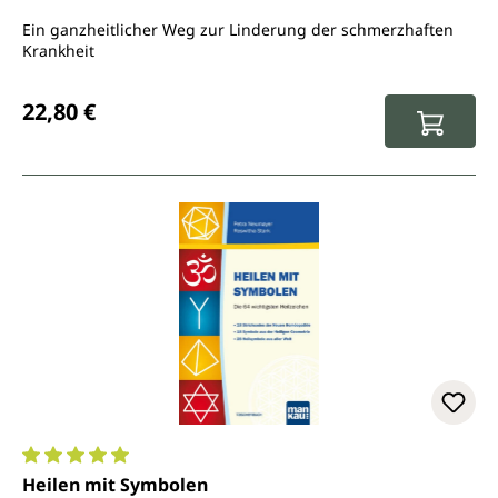
Ein ganzheitlicher Weg zur Linderung der schmerzhaften
Krankheit
Regulärer Preis:
22,80 €
Durchschnittliche Bewertung von 5 von 5 Sternen
Heilen mit Symbolen