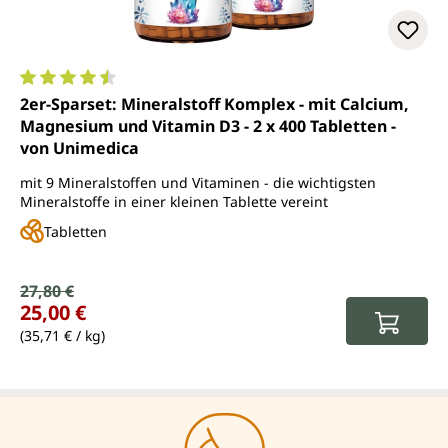
Durchschnittliche Bewertung von 4.5 von 5 Sternen
2er-Sparset: Mineralstoff Komplex - mit Calcium,
Magnesium und Vitamin D3 - 2 x 400 Tabletten -
von Unimedica
mit 9 Mineralstoffen und Vitaminen - die wichtigsten
Mineralstoffe in einer kleinen Tablette vereint
Tabletten
Verkaufspreis:
27,80 €
Regulärer Preis:
25,00 €
(35,71 € / kg)