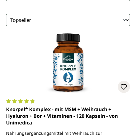
Durchschnittliche Bewertung von 4.7 von 5 Sternen
Knorpel* Komplex - mit MSM + Weihrauch +
Hyaluron + Bor + Vitaminen - 120 Kapseln - von
Unimedica
Nahrungsergänzungsmittel mit Weihrauch zur