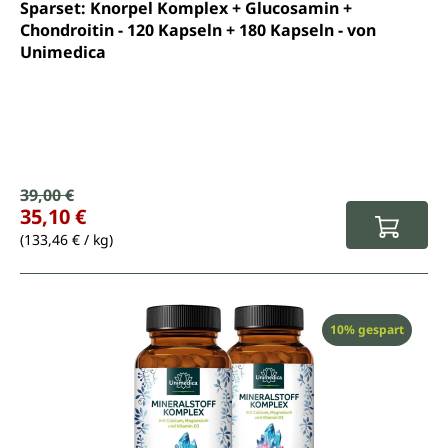
Durchschnittliche Bewertung von 4.6 von 5 Sternen
Sparset: Knorpel Komplex + Glucosamin +
Chondroitin - 120 Kapseln + 180 Kapseln - von
Unimedica
Verkaufspreis:
39,00 €
Regulärer Preis:
35,10 €
(133,46 € / kg)
Rabatt
10% gespart