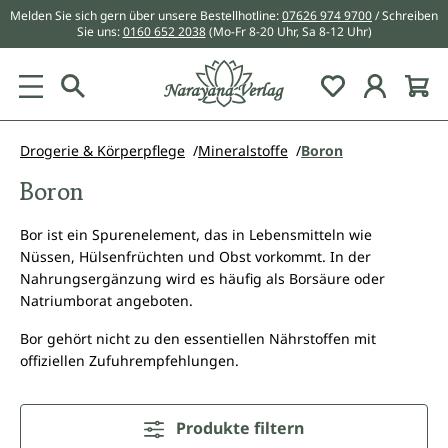
Melden Sie sich gern über unsere Bestellhotline:
07626 974 9700
/ Schreiben
alt springen
Sie uns:
0160 652 2038
(Mo-Fr 8-20 Uhr, Sa 8-12 Uhr)
Du hast 0 Pr
Drogerie & Körperpflege
Mineralstoffe
Boron
Boron
Bor ist ein Spurenelement, das in Lebensmitteln wie
Nüssen, Hülsenfrüchten und Obst vorkommt. In der
Nahrungsergänzung wird es häufig als Borsäure oder
Natriumborat angeboten.
Bor gehört nicht zu den essentiellen Nährstoffen mit
offiziellen Zufuhrempfehlungen.
Produkte filtern