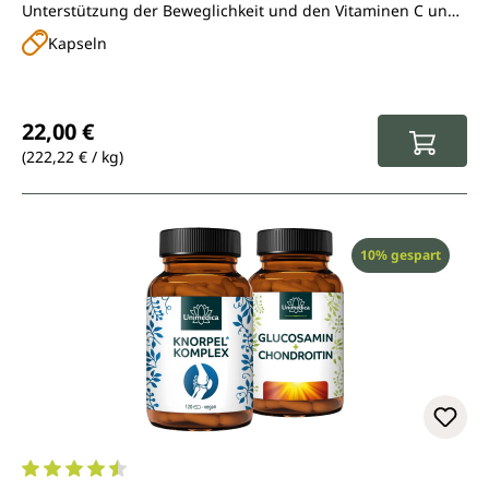
Unterstützung der Beweglichkeit und den Vitaminen C und
D3 für die Unterstützung normaler Knochen
Kapseln
Regulärer Preis:
22,00 €
(222,22 € / kg)
Rabatt
10% gespart