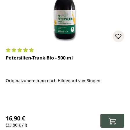
Durchschnittliche Bewertung von 5 von 5 Sternen
Petersilien-Trank Bio - 500 ml
Originalzubereitung nach Hildegard von Bingen
Regulärer Preis:
16,90 €
(33,80 € / l)