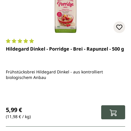
Durchschnittliche Bewertung von 5 von 5 Sternen
Hildegard Dinkel - Porridge - Brei - Rapunzel - 500 g
Frühstücksbrei Hildegard Dinkel - aus kontrolliert
biologischem Anbau
Regulärer Preis:
5,99 €
(11,98 € / kg)