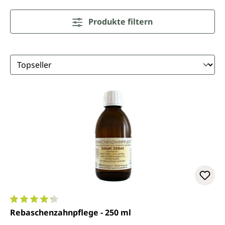
Produkte filtern
Durchschnittliche Bewertung von 4.3 von 5 Sternen
Rebaschenzahnpflege - 250 ml