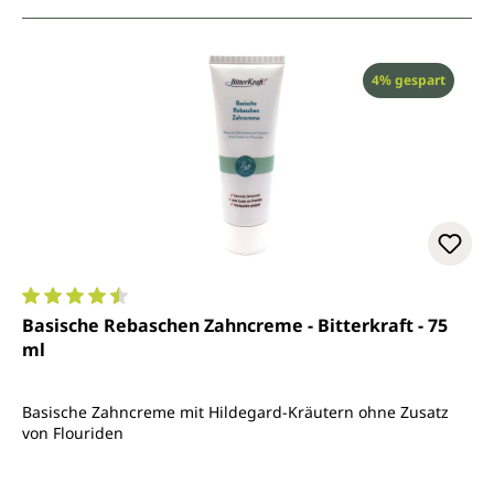
Rabatt
4% gespart
Durchschnittliche Bewertung von 4.4 von 5 Sternen
Basische Rebaschen Zahncreme - Bitterkraft - 75
ml
Basische Zahncreme mit Hildegard-Kräutern ohne Zusatz
von Flouriden