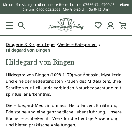
Melden Sie sich gern über unsere Bestellhotline:
07626 974 9700
/ Schreiben
alt springen
Sie uns:
0160 652 2038
(Mo-Fr 8-20 Uhr, Sa 8-12 Uhr)
Du hast 0 Pr
Drogerie & Körperpflege
Weitere Kategorien
Hildegard von Bingen
Hildegard von Bingen
Hildegard von Bingen (1098-1179) war Äbtissin, Mystikerin
und eine der bedeutendsten Frauen des Mittelalters. Ihre
Schriften zur Heilkunde verbinden Naturbeobachtung mit
spiritueller Erkenntnis.
Die Hildegard-Medizin umfasst Heilpflanzen, Ernährung,
Edelsteine und eine ganzheitliche Lebensführung. Unsere
Bücher erschließen ihr Werk für die heutige Anwendung
und bieten praktische Anleitungen.