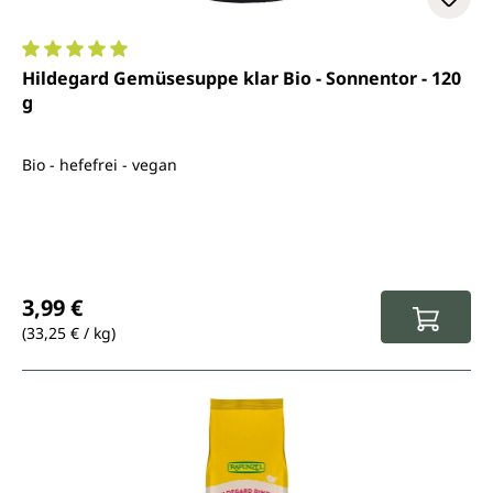
Durchschnittliche Bewertung von 5 von 5 Sternen
Hildegard Gemüsesuppe klar Bio - Sonnentor - 120
g
Bio - hefefrei - vegan
Regulärer Preis:
3,99 €
(33,25 € / kg)