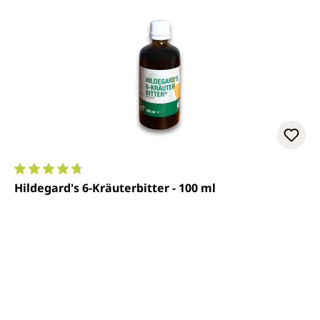
Durchschnittliche Bewertung von 4.7 von 5 Sternen
Hildegard's 6-Kräuterbitter - 100 ml