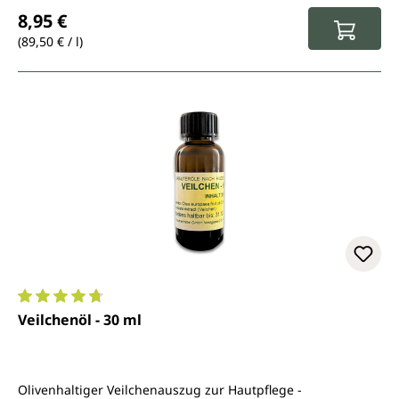
Regulärer Preis:
8,95 €
(89,50 € / l)
Durchschnittliche Bewertung von 4.8 von 5 Sternen
Veilchenöl - 30 ml
Olivenhaltiger Veilchenauszug zur Hautpflege -