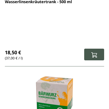
Durchschnittliche Bewertung von 4.7 von 5 Sternen
Wasserlinsenkräutertrank - 500 ml
Regulärer Preis:
18,50 €
(37,00 € / l)