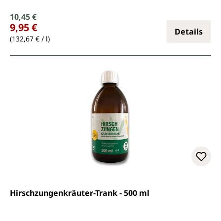
Verkaufspreis:
10,45 €
Regulärer Preis:
9,95 €
Details
(132,67 € / l)
Hirschzungenkräuter-Trank - 500 ml