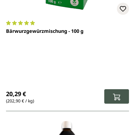
Durchschnittliche Bewertung von 5 von 5 Sternen
Bärwurzgewürzmischung - 100 g
Regulärer Preis:
20,29 €
(202,90 € / kg)