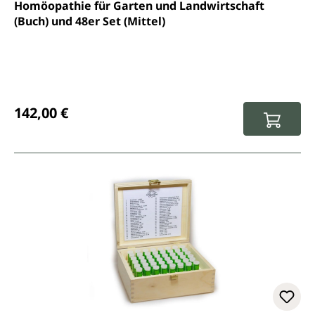
Durchschnittliche Bewertung von 4.7 von 5 Sternen
Homöopathie für Garten und Landwirtschaft
(Buch) und 48er Set (Mittel)
Regulärer Preis:
142,00 €