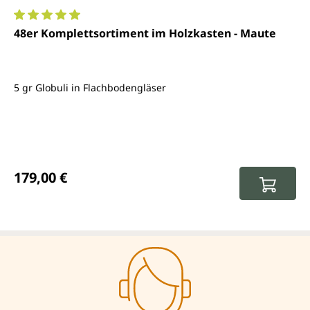
Durchschnittliche Bewertung von 5 von 5 Sternen
48er Komplettsortiment im Holzkasten - Maute
5 gr Globuli in Flachbodengläser
Regulärer Preis:
179,00 €