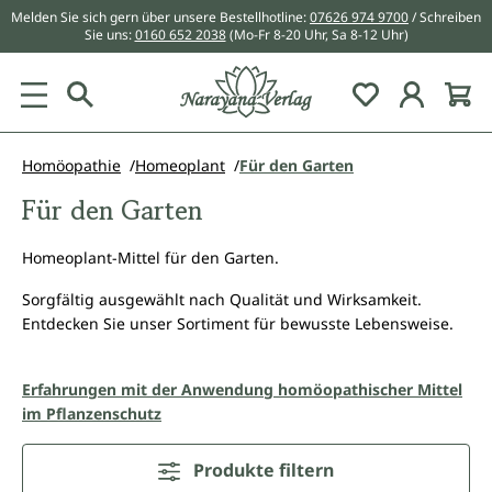
Melden Sie sich gern über unsere Bestellhotline:
07626 974 9700
/ Schreiben
alt springen
Sie uns:
0160 652 2038
(Mo-Fr 8-20 Uhr, Sa 8-12 Uhr)
Du hast 0 Pr
Homöopathie
Homeoplant
Für den Garten
Für den Garten
Homeoplant-Mittel für den Garten.
Sorgfältig ausgewählt nach Qualität und Wirksamkeit.
Entdecken Sie unser Sortiment für bewusste Lebensweise.
Erfahrungen mit der Anwendung homöopathischer Mittel
im Pflanzenschutz
Produkte filtern