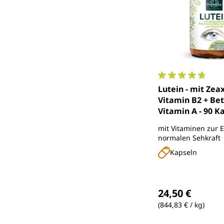
Durchschnittlich
Lutein - mit Zea
Vitamin B2 + Bet
Vitamin A - 90 K
Unimedica
mit Vitaminen zur 
normalen Sehkraft
Kapseln
Regulärer Preis
24,50 €
(844,83 € / kg)