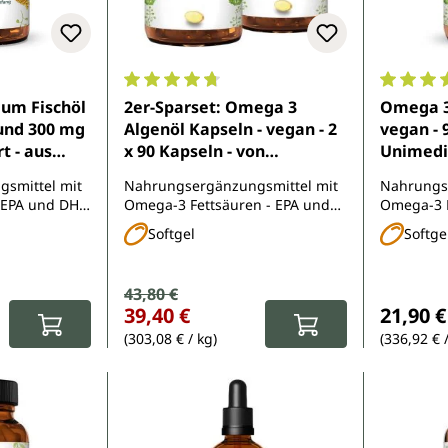
e Bewertung von 4.7 von 5 Sternen
Durchschnittliche Bewertung von 4.8 von 
Durchsch
um Fischöl
2er-Sparset: Omega 3
Omega 3
und 300 mg
Algenöl Kapseln - vegan - 2
vegan - 
t - aus
x 90 Kapseln - von
Unimedi
schfang -
Unimedica
smittel mit
Nahrungsergänzungsmittel mit
Nahrungs
esdosis (1
- EPA und DHA
Omega-3 Fettsäuren - EPA und
Omega-3 F
ftgelkapseln
lyceridform
DHA
DHA
Softgel
Softge
Verkaufspreis:
43,80 €
Regulärer Preis:
:
Reguläre
39,40 €
21,90 €
(303,08 € / kg)
(336,92 € 