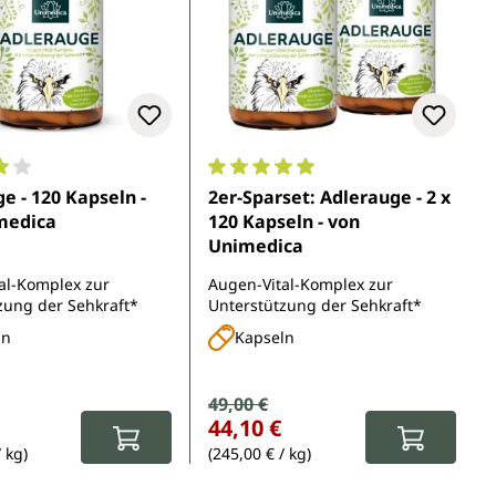
5 Sternen
nittliche Bewertung von 4.1 von 5 Sternen
Durchschnittliche Bewertung von 
e - 120 Kapseln -
2er-Sparset: Adlerauge - 2 x
medica
120 Kapseln - von
Unimedica
al-Komplex zur
Augen-Vital-Komplex zur
zung der Sehkraft*
Unterstützung der Sehkraft*
ln
Kapseln
Verkaufspreis:
49,00 €
Regulärer Preis:
r Preis:
44,10 €
/ kg)
(245,00 € / kg)