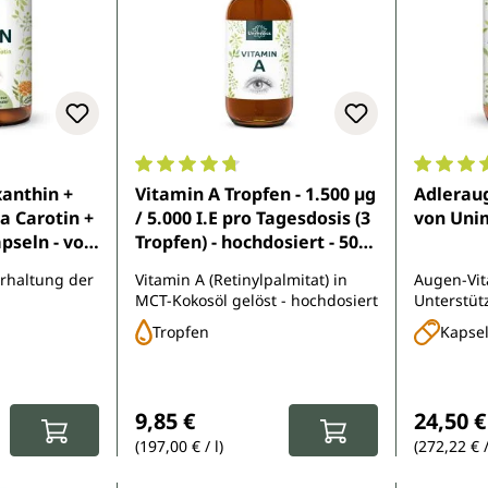
e Bewertung von 4.7 von 5 Sternen
Durchschnittliche Bewertung von 4.8 von 
Durchsch
xanthin +
Vitamin A Tropfen - 1.500 µg
Adleraug
a Carotin +
/ 5.000 I.E pro Tagesdosis (3
von Uni
apseln - von
Tropfen) - hochdosiert - 50
ml - von Unimedica
Erhaltung der
Vitamin A (Retinylpalmitat) in
Augen-Vit
MCT-Kokosöl gelöst - hochdosiert
Unterstüt
Tropfen
Kapse
:
Regulärer Preis:
Reguläre
9,85 €
24,50 €
(197,00 € / l)
(272,22 € 