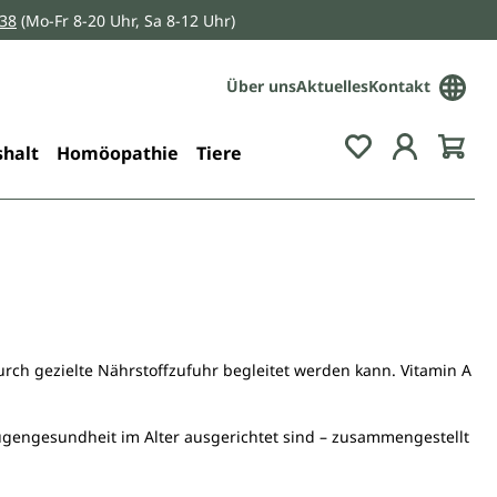
038
(Mo-Fr 8-20 Uhr, Sa 8-12 Uhr)
Über uns
Aktuelles
Kontakt
Du hast 0 Pro
halt
Homöopathie
Tiere
urch gezielte Nährstoffzufuhr begleitet werden kann. Vitamin A
gengesundheit im Alter ausgerichtet sind – zusammengestellt