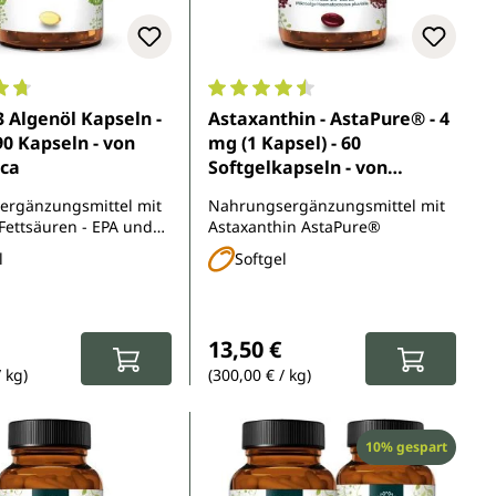
5 Sternen
nittliche Bewertung von 4.8 von 5 Sternen
Durchschnittliche Bewertung von 
 Algenöl Kapseln -
Astaxanthin - AstaPure® - 4
90 Kapseln - von
mg (1 Kapsel) - 60
ca
Softgelkapseln - von
Unimedica
ergänzungsmittel mit
Nahrungsergänzungsmittel mit
ettsäuren - EPA und
Astaxanthin AstaPure®
l
Softgel
r Preis:
Regulärer Preis:
13,50 €
/ kg)
(300,00 € / kg)
Rabatt
10% gespart