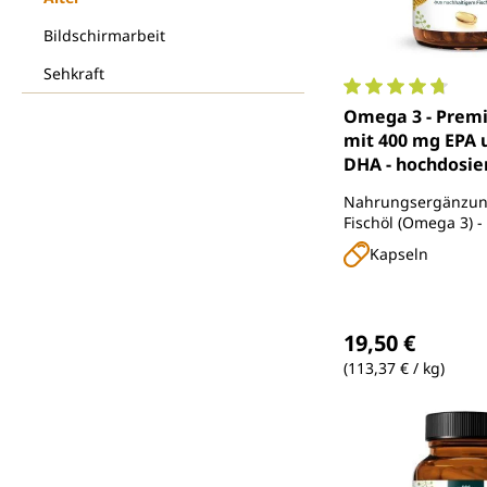
Bildschirmarbeit
Sehkraft
Durchschnittlich
Omega 3 - Premi
mit 400 mg EPA 
DHA - hochdosier
nachhaltigem Fi
Nahrungsergänzung
1.000 mg pro Tag
Fischöl (Omega 3) 
Kapsel) - 120 So
in natürlicher Trig
Kapseln
- von Unimedica
Regulärer Preis
19,50 €
(113,37 € / kg)