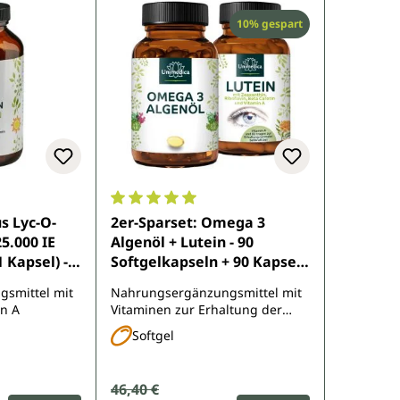
Rabatt
10% gespart
e Bewertung von 4.6 von 5 Sternen
Durchschnittliche Bewertung von 5 von 5 
us Lyc-O-
2er-Sparset: Omega 3
5.000 IE
Algenöl + Lutein - 90
 Kapsel) -
Softgelkapseln + 90 Kapseln
ln - von
- von Unimedica
smittel mit
Nahrungsergänzungsmittel mit
in A
Vitaminen zur Erhaltung der
normalen Sehkraft
Softgel
Verkaufspreis:
46,40 €
Regulärer Preis:
: