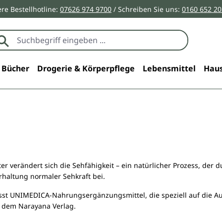
re Bestellhotline:
07626 974 9700
/ Schreiben Sie uns:
0160 652 2
Bücher
Drogerie & Körperpflege
Lebensmittel
Haus
 verändert sich die Sehfähigkeit – ein natürlicher Prozess, der d
rhaltung normaler Sehkraft bei.
sst UNIMEDICA-Nahrungsergänzungsmittel, die speziell auf die Au
r dem Narayana Verlag.