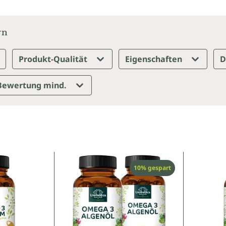
rn
Produkt-Qualität
Eigenschaften
D
Bewertung mind.
Rabatt
10% gespart