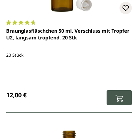
Durchschnittliche Bewertung von 4.7 von 5 Sternen
Braunglasfläschchen 50 ml, Verschluss mit Tropfer
U2, langsam tropfend, 20 Stk
20 Stück
Regulärer Preis:
12,00 €