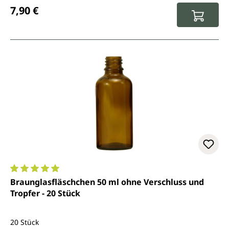
Regulärer Preis:
7,90 €
Durchschnittliche Bewertung von 5 von 5 Sternen
Braunglasfläschchen 50 ml ohne Verschluss und
Tropfer - 20 Stück
20 Stück