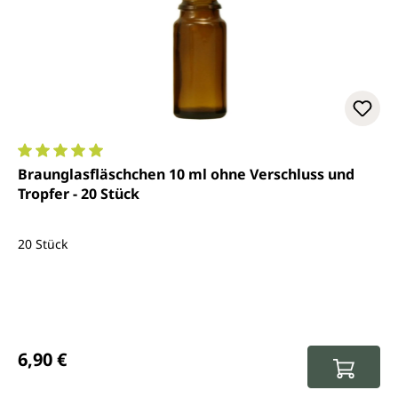
Durchschnittliche Bewertung von 5 von 5 Sternen
Braunglasfläschchen 10 ml ohne Verschluss und
Tropfer - 20 Stück
20 Stück
Regulärer Preis:
6,90 €