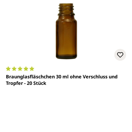
Durchschnittliche Bewertung von 5 von 5 Sternen
Braunglasfläschchen 30 ml ohne Verschluss und
Tropfer - 20 Stück