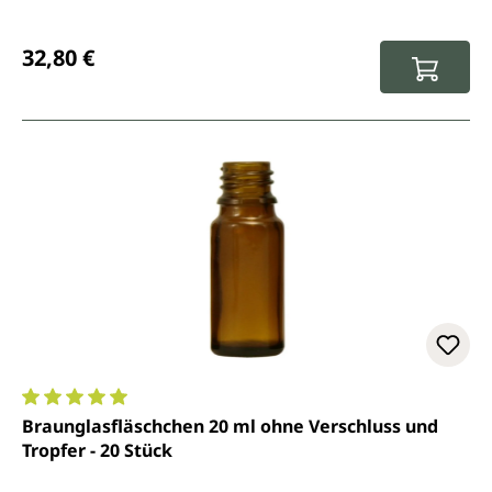
Regulärer Preis:
32,80 €
Durchschnittliche Bewertung von 5 von 5 Sternen
Braunglasfläschchen 20 ml ohne Verschluss und
Tropfer - 20 Stück