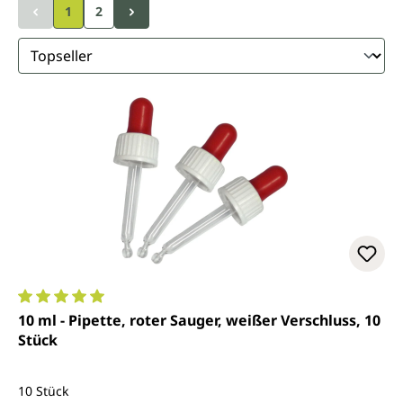
1
2
Durchschnittliche Bewertung von 5 von 5 Sternen
10 ml - Pipette, roter Sauger, weißer Verschluss, 10
Stück
10 Stück