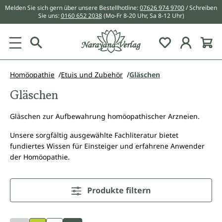
Melden Sie sich gern über unsere Bestellhotline:
07626 974 9700
/ Schreiben
alt springen
Sie uns:
0160 652 2038
(Mo-Fr 8-20 Uhr, Sa 8-12 Uhr)
Du hast 0 Pr
Homöopathie
Etuis und Zubehör
Gläschen
Gläschen
Gläschen zur Aufbewahrung homöopathischer Arzneien.
Unsere sorgfältig ausgewählte Fachliteratur bietet
fundiertes Wissen für Einsteiger und erfahrene Anwender
der Homöopathie.
Produkte filtern