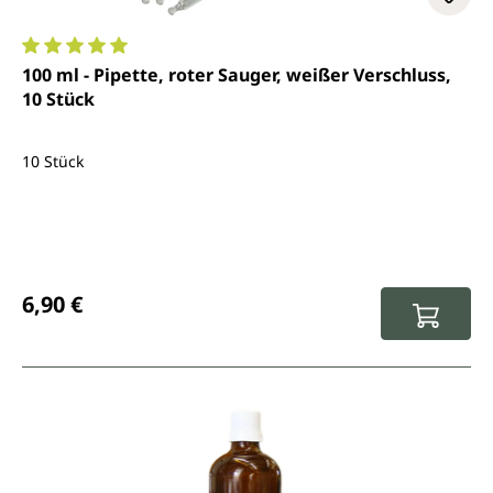
Durchschnittliche Bewertung von 5 von 5 Sternen
100 ml - Pipette, roter Sauger, weißer Verschluss,
10 Stück
10 Stück
Regulärer Preis:
6,90 €