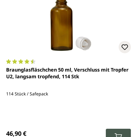
Durchschnittliche Bewertung von 4.6 von 5 Sternen
Braunglasfläschchen 50 ml, Verschluss mit Tropfer
U2, langsam tropfend, 114 Stk
114 Stück / Safepack
Regulärer Preis:
46,90 €