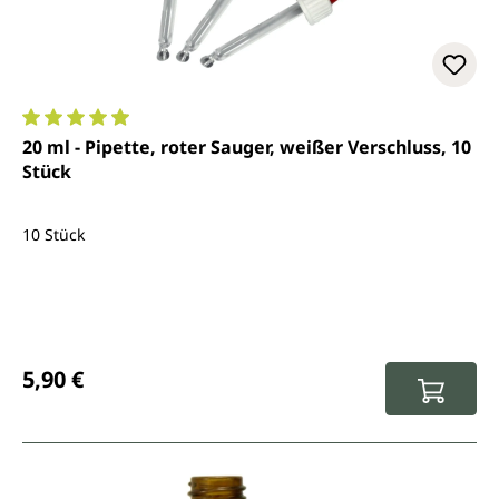
Durchschnittliche Bewertung von 4.9 von 5 Sternen
20 ml - Pipette, roter Sauger, weißer Verschluss, 10
Stück
10 Stück
Regulärer Preis:
5,90 €