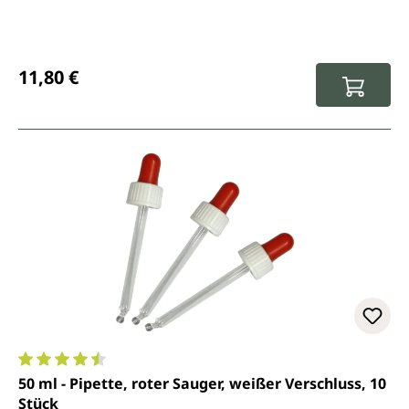
Regulärer Preis:
11,80 €
Durchschnittliche Bewertung von 4.5 von 5 Sternen
50 ml - Pipette, roter Sauger, weißer Verschluss, 10
Stück