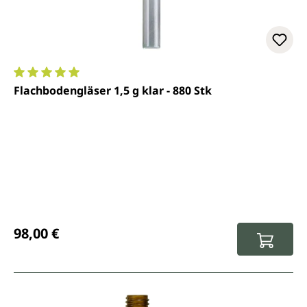
Durchschnittliche Bewertung von 5 von 5 Sternen
Flachbodengläser 1,5 g klar - 880 Stk
Regulärer Preis:
98,00 €