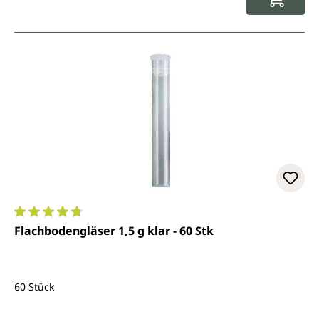
Durchschnittliche Bewertung von 4.7 von 5 Sternen
Flachbodengläser 1,5 g klar - 60 Stk
60 Stück