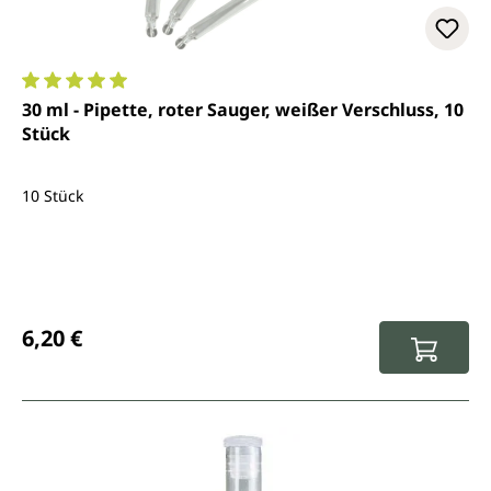
Durchschnittliche Bewertung von 5 von 5 Sternen
30 ml - Pipette, roter Sauger, weißer Verschluss, 10
Stück
10 Stück
Regulärer Preis:
6,20 €