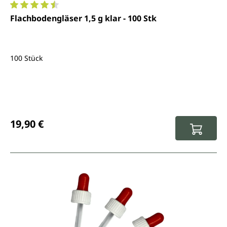
Durchschnittliche Bewertung von 4.6 von 5 Sternen
Flachbodengläser 1,5 g klar - 100 Stk
100 Stück
Regulärer Preis:
19,90 €