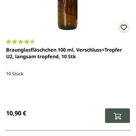
Durchschnittliche Bewertung von 4.6 von 5 Sternen
Braunglasfläschchen 100 ml, Verschluss+Tropfer
U2, langsam tropfend, 10 Stk
10 Stück
Regulärer Preis:
10,90 €