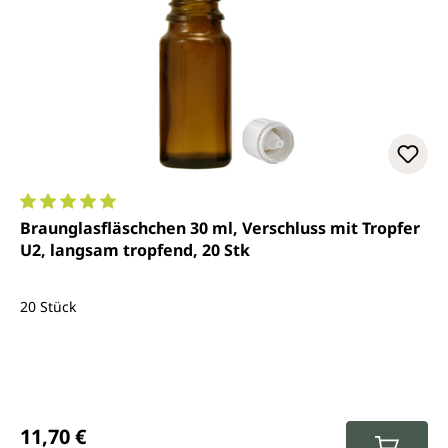
Durchschnittliche Bewertung von 5 von 5 Sternen
Braunglasfläschchen 30 ml, Verschluss mit Tropfer
U2, langsam tropfend, 20 Stk
20 Stück
Regulärer Preis:
11,70 €