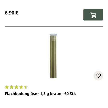
Regulärer Preis:
6,90 €
Durchschnittliche Bewertung von 4.4 von 5 Sternen
Flachbodengläser 1,5 g braun - 60 Stk