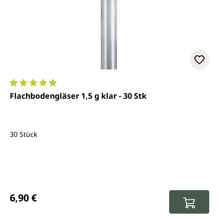
Durchschnittliche Bewertung von 4.9 von 5 Sternen
Flachbodengläser 1,5 g klar - 30 Stk
30 Stück
Regulärer Preis:
6,90 €