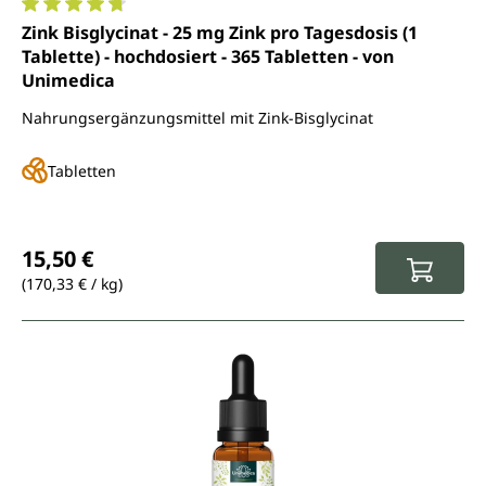
Durchschnittliche Bewertung von 4.8 von 5 Sternen
Zink Bisglycinat - 25 mg Zink pro Tagesdosis (1
Tablette) - hochdosiert - 365 Tabletten - von
Unimedica
Nahrungsergänzungsmittel mit Zink-Bisglycinat
Tabletten
Regulärer Preis:
15,50 €
(170,33 € / kg)