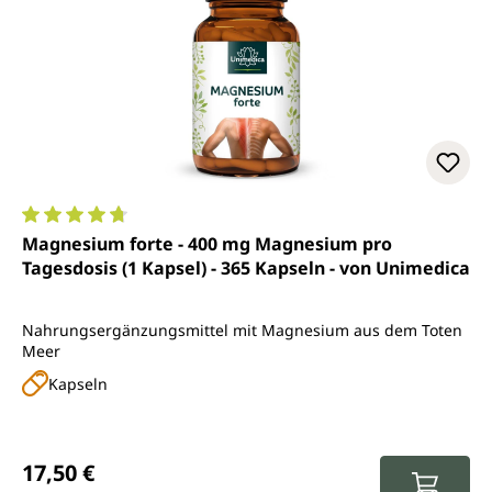
Durchschnittliche Bewertung von 4.7 von 5 Sternen
Magnesium forte - 400 mg Magnesium pro
Tagesdosis (1 Kapsel) - 365 Kapseln - von Unimedica
Nahrungsergänzungsmittel mit Magnesium aus dem Toten
Meer
Kapseln
Regulärer Preis:
17,50 €