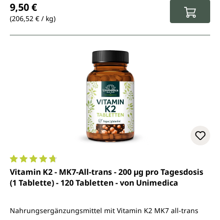
9,50 €
(206,52 € / kg)
Durchschnittliche Bewertung von 4.8 von 5 Sternen
Vitamin K2 - MK7-All-trans - 200 µg pro Tagesdosis
(1 Tablette) - 120 Tabletten - von Unimedica
Nahrungsergänzungsmittel mit Vitamin K2 MK7 all-trans