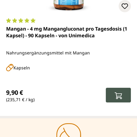
Durchschnittliche Bewertung von 5 von 5 Sternen
Mangan - 4 mg Mangangluconat pro Tagesdosis (1
Kapsel) - 90 Kapseln - von Unimedica
Nahrungsergänzungsmittel mit Mangan
Kapseln
Regulärer Preis:
9,90 €
(235,71 € / kg)