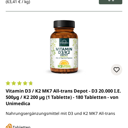
(63,41 € / kg)
Durchschnittliche Bewertung von 4.8 von 5 Sternen
Vitamin D3 / K2 MK7 All-trans Depot - D3 20.000 I.E.
500µg / K2 200 µg (1 Tablette) - 180 Tabletten - von
Unimedica
Nahrungsergänzungsmittel mit D3 und K2 MK7 All-trans
Tabletten