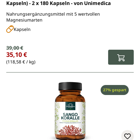
Kapseln) - 2 x 180 Kapseln - von Unimedica
Nahrungsergänzungsmittel mit 5 wertvollen
Magnesiumarten
Kapseln
Verkaufspreis:
39,00 €
Regulärer Preis:
35,10 €
(118,58 € / kg)
Rabatt
27% gespart