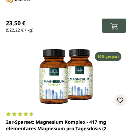
Regulärer Preis:
23,50 €
(522,22 € / kg)
Rabatt
10% gespart
Durchschnittliche Bewertung von 4.6 von 5 Sternen
2er-Sparset: Magnesium Komplex - 417 mg
elementares Magnesium pro Tagesdosis (2