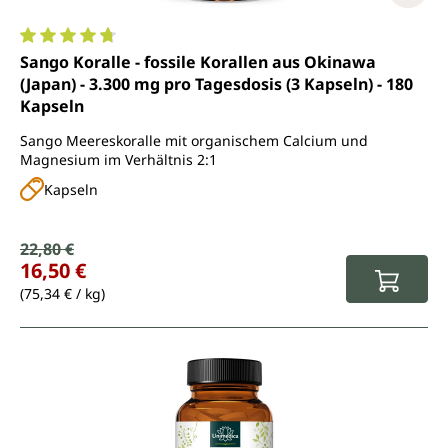
Durchschnittliche Bewertung von 4.7 von 5 Sternen
Sango Koralle - fossile Korallen aus Okinawa
(Japan) - 3.300 mg pro Tagesdosis (3 Kapseln) - 180
Kapseln
Sango Meereskoralle mit organischem Calcium und
Magnesium im Verhältnis 2:1
Kapseln
Verkaufspreis:
22,80 €
Regulärer Preis:
16,50 €
(75,34 € / kg)