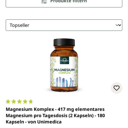
Produkte filtern
Durchschnittliche Bewertung von 4.7 von 5 Sternen
Magnesium Komplex - 417 mg elementares
Magnesium pro Tagesdosis (2 Kapseln) - 180
Kapseln - von Unimedica