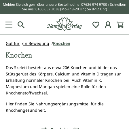
Melden Sie sich gern über unsere Bestellhotline:
07626 974 9700
/ Schreiben
alt springen
Sie uns:
0160 652 2038
(Mo-Fr 8-20 Uhr, Sa 8-12 Uhr)
Du hast 0 Pr
Gut für
In Bewegung
Knochen
Knochen
Das Skelett besteht aus etwa 206 Knochen und bildet das
Stützgerüst des Körpers. Calcium und Vitamin D tragen zur
Erhaltung normaler Knochen bei. Auch Vitamin K,
Magnesium und Mangan spielen eine Rolle für den
Knochenstoffwechsel.
Hier finden Sie Nahrungsergänzungsmittel für die
Knochengesundheit.