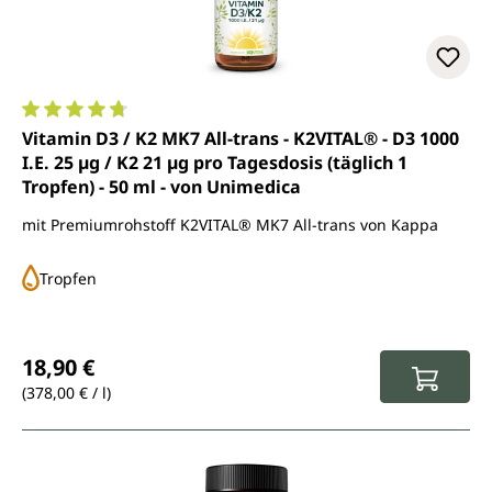
Durchschnittliche Bewertung von 4.8 von 5 Sternen
Vitamin D3 / K2 MK7 All-trans - K2VITAL® - D3 1000
I.E. 25 µg / K2 21 µg pro Tagesdosis (täglich 1
Tropfen) - 50 ml - von Unimedica
mit Premiumrohstoff K2VITAL® MK7 All-trans von Kappa
Tropfen
Regulärer Preis:
18,90 €
(378,00 € / l)