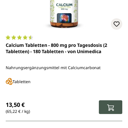
Durchschnittliche Bewertung von 4.6 von 5 Sternen
Calcium Tabletten - 800 mg pro Tagesdosis (2
Tabletten) - 180 Tabletten - von Unimedica
Nahrungsergänzungsmittel mit Calciumcarbonat
Tabletten
Regulärer Preis:
13,50 €
(65,22 € / kg)