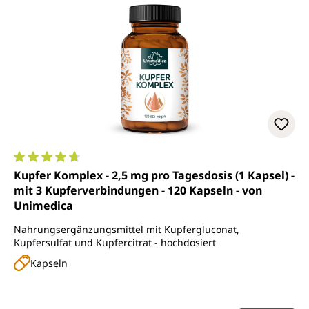
Durchschnittliche Bewertung von 4.7 von 5 Sternen
Kupfer Komplex - 2,5 mg pro Tagesdosis (1 Kapsel) -
mit 3 Kupferverbindungen - 120 Kapseln - von
Unimedica
Nahrungsergänzungsmittel mit Kupfergluconat,
Kupfersulfat und Kupfercitrat - hochdosiert
Kapseln
Regulärer Preis: