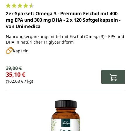
Durchschnittliche Bewertung von 4.6 von 5 Sternen
2er-Sparset: Omega 3 - Premium Fischöl mit 400
mg EPA und 300 mg DHA - 2 x 120 Softgelkapseln -
von Unimedica
Nahrungsergänzungsmittel mit Fischöl (Omega 3) - EPA und
DHA in natürlicher Triglyceridform
Kapseln
Verkaufspreis:
39,00 €
Regulärer Preis:
35,10 €
(102,03 € / kg)