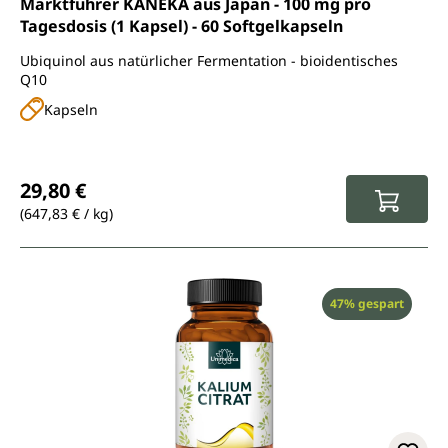
Marktführer KANEKA aus Japan - 100 mg pro
Tagesdosis (1 Kapsel) - 60 Softgelkapseln
Ubiquinol aus natürlicher Fermentation - bioidentisches
Q10
Kapseln
Regulärer Preis:
29,80 €
(647,83 € / kg)
Rabatt
47% gespart