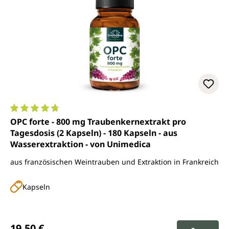
Durchschnittliche Bewertung von 4.8 von 5 Sternen
OPC forte - 800 mg Traubenkernextrakt pro
Tagesdosis (2 Kapseln) - 180 Kapseln - aus
Wasserextraktion - von Unimedica
aus französischen Weintrauben und Extraktion in Frankreich
Kapseln
Regulärer Preis:
19,50 €