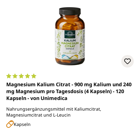
Durchschnittliche Bewertung von 4.9 von 5 Sternen
Magnesium Kalium Citrat - 900 mg Kalium und 240
mg Magnesium pro Tagesdosis (4 Kapseln) - 120
Kapseln - von Unimedica
Nahrungsergänzungsmittel mit Kaliumcitrat,
Magnesiumcitrat und L-Leucin
Kapseln