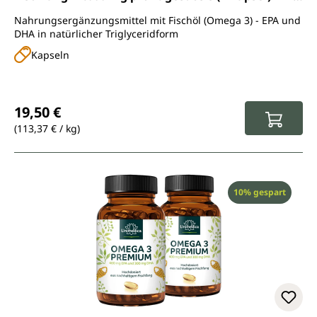
Softgelkapseln - von Unimedica
Nahrungsergänzungsmittel mit Fischöl (Omega 3) - EPA und
DHA in natürlicher Triglyceridform
Kapseln
Regulärer Preis:
19,50 €
(113,37 € / kg)
Rabatt
10% gespart