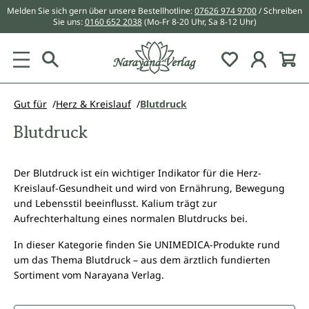
Melden Sie sich gern über unsere Bestellhotline:
07626 974 9700
/ Schreiben
alt springen
Sie uns:
0160 652 2038
(Mo-Fr 8-20 Uhr, Sa 8-12 Uhr)
Du hast 0 Pr
Gut für
Herz & Kreislauf
Blutdruck
Blutdruck
Der Blutdruck ist ein wichtiger Indikator für die Herz-
Kreislauf-Gesundheit und wird von Ernährung, Bewegung
und Lebensstil beeinflusst. Kalium trägt zur
Aufrechterhaltung eines normalen Blutdrucks bei.
In dieser Kategorie finden Sie UNIMEDICA-Produkte rund
um das Thema Blutdruck – aus dem ärztlich fundierten
Sortiment vom Narayana Verlag.