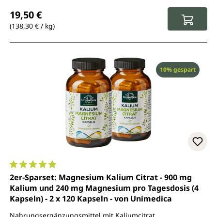
Regulärer Preis:
19,50 €
(138,30 € / kg)
Rabatt
10% gespart
Durchschnittliche Bewertung von 4.9 von 5 Sternen
2er-Sparset: Magnesium Kalium Citrat - 900 mg
Kalium und 240 mg Magnesium pro Tagesdosis (4
Kapseln) - 2 x 120 Kapseln - von Unimedica
Nahrungsergänzungsmittel mit Kaliumcitrat,