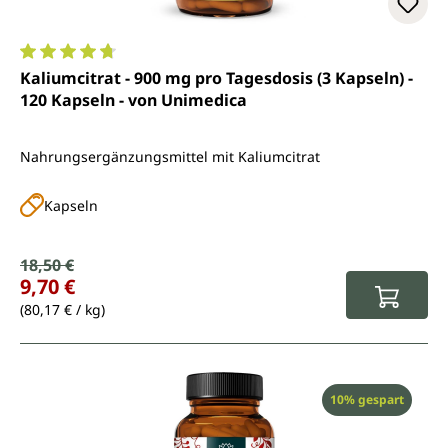
Durchschnittliche Bewertung von 4.8 von 5 Sternen
Kaliumcitrat - 900 mg pro Tagesdosis (3 Kapseln) -
120 Kapseln - von Unimedica
Nahrungsergänzungsmittel mit Kaliumcitrat
Kapseln
Verkaufspreis:
18,50 €
Regulärer Preis:
9,70 €
(80,17 € / kg)
Rabatt
10% gespart