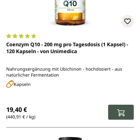
Durchschnittliche Bewertung von 4.8 von 5 Sternen
Coenzym Q10 - 200 mg pro Tagesdosis (1 Kapsel) -
120 Kapseln - von Unimedica
Nahrungsergänzung mit Ubichinon - hochdosiert - aus
natürlicher Fermentation
Kapseln
Regulärer Preis:
19,40 €
(440,91 € / kg)