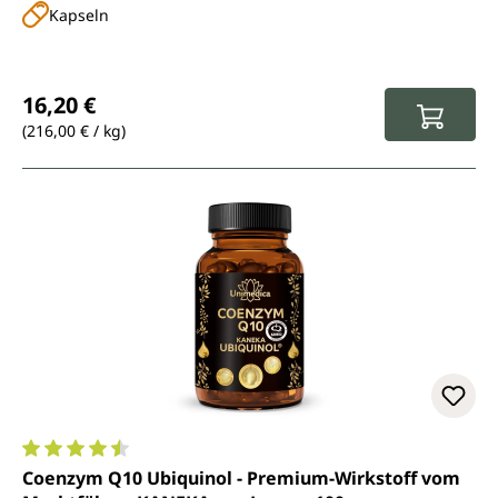
Kapseln
Regulärer Preis:
16,20 €
(216,00 € / kg)
Durchschnittliche Bewertung von 4.6 von 5 Sternen
Coenzym Q10 Ubiquinol - Premium-Wirkstoff vom