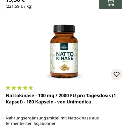
(221,59 € / kg)
Durchschnittliche Bewertung von 4.8 von 5 Sternen
Nattokinase - 100 mg / 2000 FU pro Tagesdosis (1
Kapsel) - 180 Kapseln - von Unimedica
Nahrungsergänzungsmittel mit Nattokinase aus
fermentierten Sojabohnen