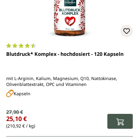
Durchschnittliche Bewertung von 4.5 von 5 Sternen
Blutdruck* Komplex - hochdosiert - 120 Kapseln
mit L-Arginin, Kalium, Magnesium, Q10, Nattokinase,
Olivenblattextrakt, OPC und Vitaminen
Kapseln
Verkaufspreis:
27,90 €
Regulärer Preis:
25,10 €
(210,92 € / kg)