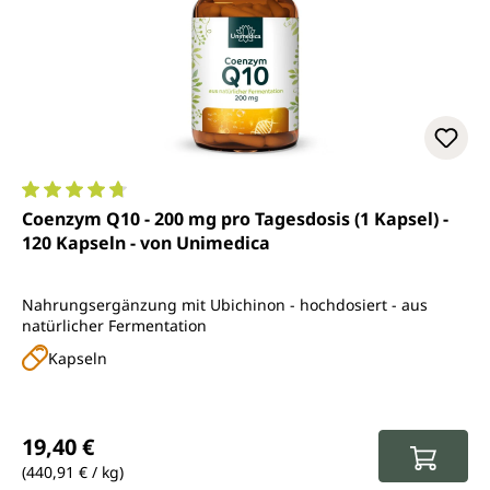
Durchschnittliche Bewertung von 4.8 von 5 Sternen
Coenzym Q10 - 200 mg pro Tagesdosis (1 Kapsel) -
120 Kapseln - von Unimedica
Nahrungsergänzung mit Ubichinon - hochdosiert - aus
natürlicher Fermentation
Kapseln
Regulärer Preis:
19,40 €
(440,91 € / kg)