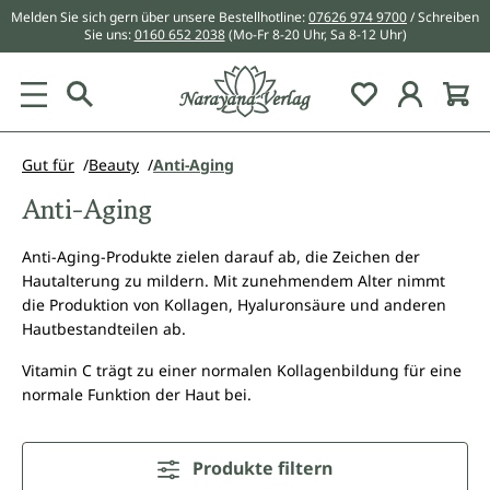
Melden Sie sich gern über unsere Bestellhotline:
07626 974 9700
/ Schreiben
alt springen
Sie uns:
0160 652 2038
(Mo-Fr 8-20 Uhr, Sa 8-12 Uhr)
Du hast 0 Pr
Gut für
Beauty
Anti-Aging
Anti-Aging
Anti-Aging-Produkte zielen darauf ab, die Zeichen der
Hautalterung zu mildern. Mit zunehmendem Alter nimmt
die Produktion von Kollagen, Hyaluronsäure und anderen
Hautbestandteilen ab.
Vitamin C trägt zu einer normalen Kollagenbildung für eine
normale Funktion der Haut bei.
Produkte filtern