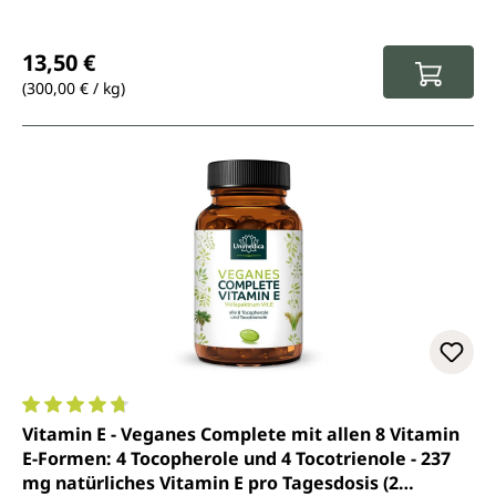
Regulärer Preis:
13,50 €
(300,00 € / kg)
Durchschnittliche Bewertung von 4.8 von 5 Sternen
Vitamin E - Veganes Complete mit allen 8 Vitamin
E-Formen: 4 Tocopherole und 4 Tocotrienole - 237
mg natürliches Vitamin E pro Tagesdosis (2