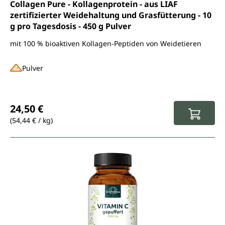
Durchschnittliche Bewertung von 4.7 von 5 Sternen
Collagen Pure - Kollagenprotein - aus LIAF
zertifizierter Weidehaltung und Grasfütterung - 10
g pro Tagesdosis - 450 g Pulver
mit 100 % bioaktiven Kollagen-Peptiden von Weidetieren
Pulver
Regulärer Preis:
24,50 €
(54,44 € / kg)