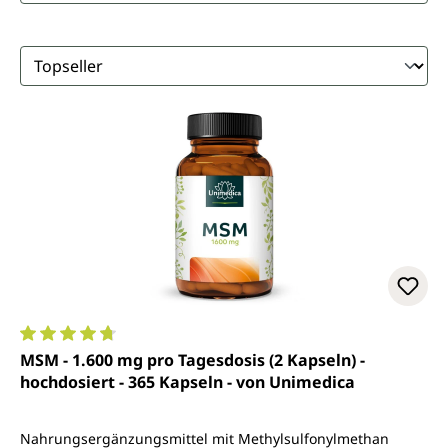
Durchschnittliche Bewertung von 4.8 von 5 Sternen
MSM - 1.600 mg pro Tagesdosis (2 Kapseln) -
hochdosiert - 365 Kapseln - von Unimedica
Nahrungsergänzungsmittel mit Methylsulfonylmethan