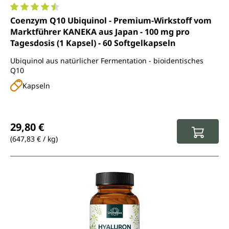
Durchschnittliche Bewertung von 4.6 von 5 Sternen
Coenzym Q10 Ubiquinol - Premium-Wirkstoff vom
Marktführer KANEKA aus Japan - 100 mg pro
Tagesdosis (1 Kapsel) - 60 Softgelkapseln
Ubiquinol aus natürlicher Fermentation - bioidentisches
Q10
Kapseln
Regulärer Preis:
29,80 €
(647,83 € / kg)