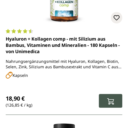
Durchschnittliche Bewertung von 4.5 von 5 Sternen
Hyaluron + Kollagen comp - mit Silizium aus
Bambus, Vitaminen und Mineralien - 180 Kapseln -
von Unimedica
Nahrungsergänzungsmittel mit Hyaluron, Kollagen, Biotin,
Selen, Zink, Silizium aus Bambusextrakt und Vitamin C aus
Acerola
Kapseln
Regulärer Preis:
18,90 €
(126,85 € / kg)