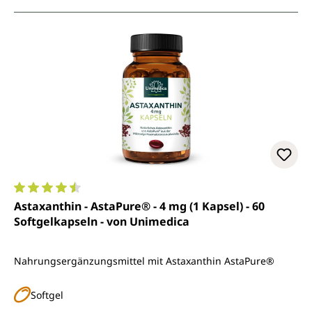
Durchschnittliche Bewertung von 4.6 von 5 Sternen
Astaxanthin - AstaPure® - 4 mg (1 Kapsel) - 60
Softgelkapseln - von Unimedica
Nahrungsergänzungsmittel mit Astaxanthin AstaPure®
Softgel