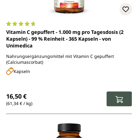
Durchschnittliche Bewertung von 4.7 von 5 Sternen
Vitamin C gepuffert - 1.000 mg pro Tagesdosis (2
Kapseln) - 99 % Reinheit - 365 Kapseln - von
Unimedica
Nahrungsergänzungsmittel mit Vitamin C gepuffert
(Calciumascorbat)
Kapseln
Regulärer Preis:
16,50 €
(61,34 € / kg)