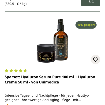
(330,51 € / kg)
Rabatt
10% gespart
Durchschnittliche Bewertung von 4.7 von 5 Sternen
Sparset: Hyaluron Serum Pure 100 ml + Hyaluron
Creme 50 ml - von Unimedica
Intensive Tages- und Nachtpflege - für jeden Hauttyp
geeignet - hochwertige Anti-Aging-Pflege - mit
Jojobasamenöl und Sheabutter