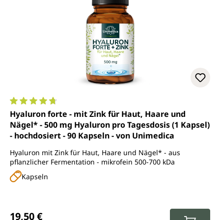
Durchschnittliche Bewertung von 4.8 von 5 Sternen
Hyaluron forte - mit Zink für Haut, Haare und
Nägel* - 500 mg Hyaluron pro Tagesdosis (1 Kapsel)
- hochdosiert - 90 Kapseln - von Unimedica
Hyaluron mit Zink für Haut, Haare und Nägel* - aus
pflanzlicher Fermentation - mikrofein 500-700 kDa
Kapseln
Regulärer Preis:
19,50 €