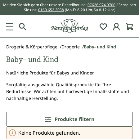
Melden Sie sich gern über unsere Bestellhotline:
07626 974 9700
/ Schreiben
alt springen
Sie uns:
0160 652 2038
(Mo-Fr 8-20 Uhr, Sa 8-12 Uhr)
Du hast 0 Pr
Drogerie & Körperpflege
Drogerie
Baby- und Kind
Baby- und Kind
Natürliche Produkte für Babys und Kinder.
Sorgfältig ausgewählte Qualitätsprodukte für Ihre
Bedürfnisse. Wir achten auf hochwertige Inhaltsstoffe und
nachhaltige Herstellung.
Produkte filtern
Keine Produkte gefunden.