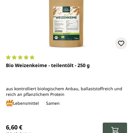
Durchschnittliche Bewertung von 5 von 5 Sternen
Bio Weizenkeime - teilentölt - 250 g
aus kontrolliert biologischem Anbau, ballaststoffreich und
reich an pflanzlichem Protein
Lebensmittel
Samen
Regulärer Preis:
6,60 €