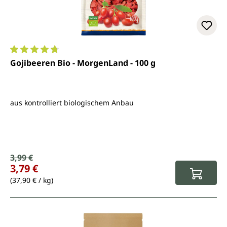
Durchschnittliche Bewertung von 4.8 von 5 Sternen
Gojibeeren Bio - MorgenLand - 100 g
aus kontrolliert biologischem Anbau
Verkaufspreis:
3,99 €
Regulärer Preis:
3,79 €
(37,90 € / kg)