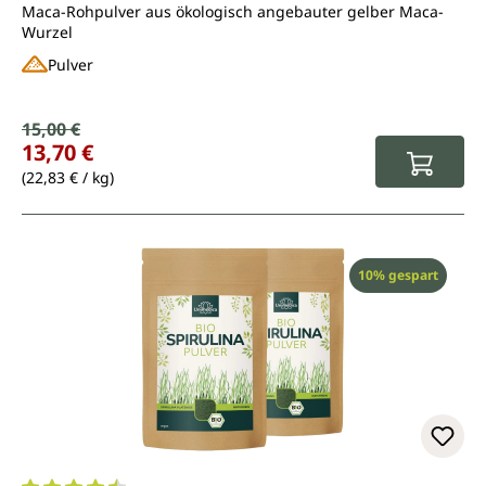
Maca-Rohpulver aus ökologisch angebauter gelber Maca-
Wurzel
Pulver
Verkaufspreis:
15,00 €
Regulärer Preis:
13,70 €
(22,83 € / kg)
Rabatt
10% gespart