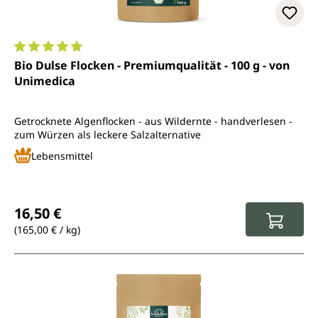
Durchschnittliche Bewertung von 5 von 5 Sternen
Bio Dulse Flocken - Premiumqualität - 100 g - von
Unimedica
Getrocknete Algenflocken - aus Wildernte - handverlesen -
zum Würzen als leckere Salzalternative
Lebensmittel
Regulärer Preis:
16,50 €
(165,00 € / kg)