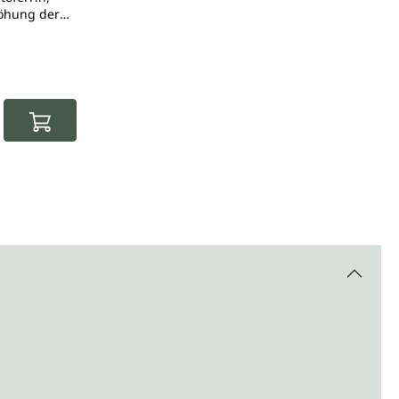
höhung der
die