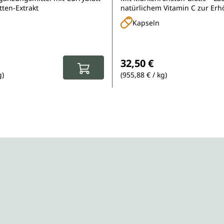
eln
ten-Extrakt
natürlichem Vitamin C zur Er
Eisenaufnahme und Eisen für 
Kapseln
Blutbildung
Preis:
Regulärer Preis:
32,50 €
g)
(955,88 € / kg)