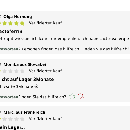
Olga Hornung
Verifizierter Kauf
urchschnittliche Bewertung von 5 von 5 Sternen
actoferrin
ehr gut wirksam ich kann nur empfehlen. Ich habe Lactoseallergie
ntworten
2
Personen finden das hilfreich.
Finden Sie das hilfreich?
Monika aus Slowakei
Verifizierter Kauf
urchschnittliche Bewertung von 1 von 5 Sternen
icht auf Lager 3Monate
ch warte 3Monate 😬.
ntworten
Finden Sie das hilfreich?
Marc. aus Frankreich
Verifizierter Kauf
urchschnittliche Bewertung von 1 von 5 Sternen
ein Lager...