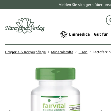
Melden Sie sich gern über unse
springen
Zur Hauptnavigation springen
Unimedica
Gut für
Drogerie & Körperpflege
Mineralstoffe
Eisen
Lactoferri
Bildergalerie überspringen