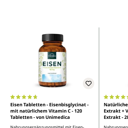
Durchschnittliche Bewertung von 4.7 von 5 Sternen
Durchschni
Eisen Tabletten - Eisenbisglycinat -
Natürliche
mit natürlichem Vitamin C - 120
Extrakt + 
Tabletten - von Unimedica
Extrakt - 
Vitamin C 
Nahrungsergänzungsmittel mit Eisen-
Nahrungserg