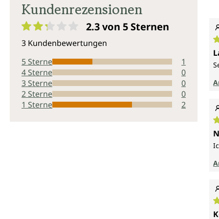
Kundenrezensionen
2.3 von 5
Sternen
Durchschnittliche Bewertung von 2.3 von 5 Sternen
3 Kundenbewertungen
D
L
5 Sterne
1
S
4 Sterne
0
A
3 Sterne
0
2 Sterne
0
1 Sterne
2
D
N
I
A
D
K