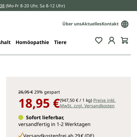
038
(Mo-Fr 8-20 Uhr, Sa 8-12 Uhr)
Über uns
Aktuelles
Kontakt
Du hast 0 Pro
halt
Homöopathie
Tiere
26,95 €
29% gespart
18,95 €
(947,50 € / 1 kg)
Preise inkl.
MwSt. zzgl. Versandkosten
Sofort lieferbar,
versandfertig in 1-2 Werktagen
Versandkostenfrei ab 29 € (DE)