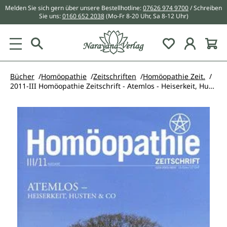
Melden Sie sich gern über unsere Bestellhotline:
07626 974 9700
/ Schreiben
alt springen
Sie uns:
0160 652 2038
(Mo-Fr 8-20 Uhr, Sa 8-12 Uhr)
Du hast 0 Pr
Bücher
Homöopathie
Zeitschriften
Homöopathie Zeit.
2011-III Homöopathie Zeitschrift - Atemlos - Heiserkeit, Husten & Co
Bildergalerie überspringen