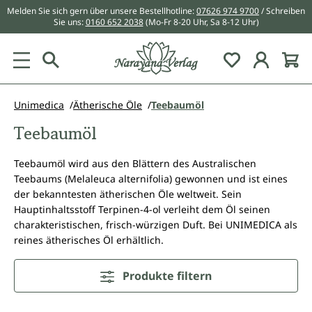
Melden Sie sich gern über unsere Bestellhotline:
07626 974 9700
/ Schreiben
alt springen
Sie uns:
0160 652 2038
(Mo-Fr 8-20 Uhr, Sa 8-12 Uhr)
Du hast 0 Pr
Unimedica
Ätherische Öle
Teebaumöl
Teebaumöl
Teebaumöl wird aus den Blättern des Australischen
Teebaums (Melaleuca alternifolia) gewonnen und ist eines
der bekanntesten ätherischen Öle weltweit. Sein
Hauptinhaltsstoff Terpinen-4-ol verleiht dem Öl seinen
charakteristischen, frisch-würzigen Duft. Bei UNIMEDICA als
reines ätherisches Öl erhältlich.
Produkte filtern