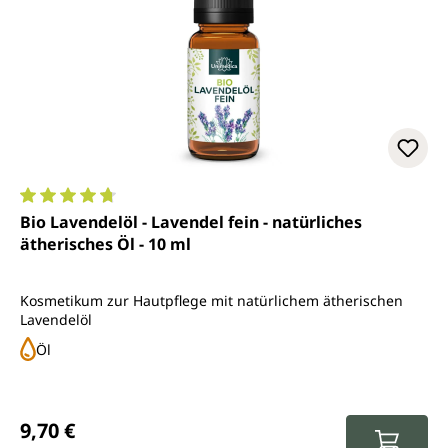
Durchschnittliche Bewertung von 4.8 von 5 Sternen
Bio Lavendelöl - Lavendel fein - natürliches
ätherisches Öl - 10 ml
Kosmetikum zur Hautpflege mit natürlichem ätherischen
Lavendelöl
Öl
Regulärer Preis:
9,70 €