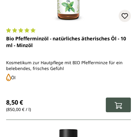
Durchschnittliche Bewertung von 5 von 5 Sternen
Bio Pfefferminzöl - natürliches ätherisches Öl - 10
ml - Minzöl
Kosmetikum zur Hautpflege mit BIO Pfefferminze für ein
belebendes, frisches Gefühl
Öl
Regulärer Preis:
8,50 €
(850,00 € / l)