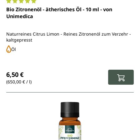
Durchschnittliche Bewertung von 5 von 5 Sternen
Bio Zitronenöl - ätherisches Öl - 10 ml - von
Unimedica
Naturreines Citrus Limon - Reines Zitronenöl zum Verzehr -
kaltgepresst
Öl
Regulärer Preis:
6,50 €
(650,00 € / l)