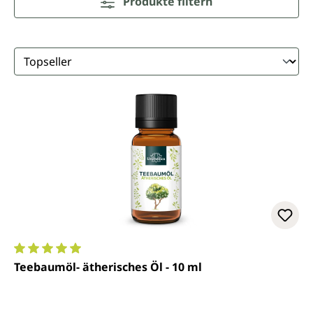
Produkte filtern
Durchschnittliche Bewertung von 5 von 5 Sternen
Teebaumöl- ätherisches Öl - 10 ml