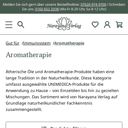
Melden Sie sich gern über unsere Bestellhotline:
07626 974 9700
/ Schreiben
alt springen
Sie uns:
0160 652 2038
(Mo-Fr 8-20 Uhr, Sa 8-12 Uhr)
Du hast 0 Pr
Gut für
Immunsystem
Aromatherapie
Aromatherapie
Ätherische Öle und Aromatherapie-Produkte haben eine
lange Tradition in der Naturheilkunde. Diese Kategorie
umfasst ausgewählte UNIMEDICA-Produkte für die
Anwendung zu Hause – von Einzelölen bis hin zu gezielten
Mischungen. Das Sortiment wird von Narayana Verlag auf
Grundlage naturheilkundlicher Fachkenntnis
zusammengestellt.