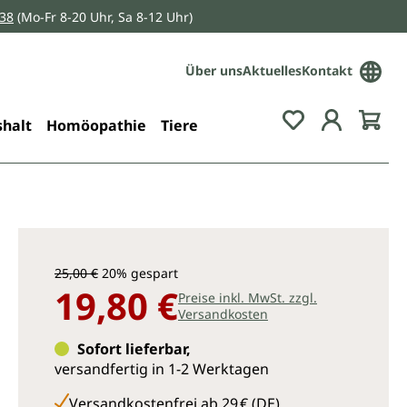
038
(Mo-Fr 8-20 Uhr, Sa 8-12 Uhr)
Über uns
Aktuelles
Kontakt
Du hast 0 Pro
halt
Homöopathie
Tiere
25,00 €
20% gespart
19,80 €
Preise inkl. MwSt. zzgl.
Versandkosten
Sofort lieferbar,
versandfertig in 1-2 Werktagen
Versandkostenfrei ab 29 € (DE)