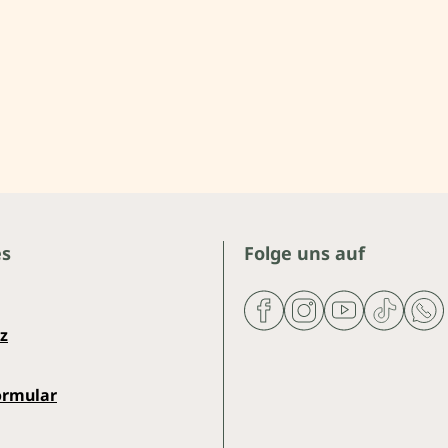
es
Folge uns auf
z
ormular