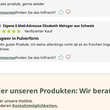
utes produkt, gerne wieder
ntworten
Finden Sie das hilfreich?
Eigene E-Mail-Adressse Elisabeth Metzger aus Schweiz
Verifizierter Kauf
urchschnittliche Bewertung von 5 von 5 Sternen
ngwer in Pulverform
ehr gutes Produkt. ich weiss allerdings nicht ob es an frischen I
itrone.
ntworten
Finden Sie das hilfreich?
der unseren Produkten: Wir berat
er unsere Hotline.
anderen
Kontaktmöglichkeiten.