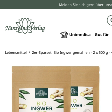
Melden Sie sich gern über unse
springen
Zur Hauptnavigation springen
Unimedica
Gut für
Lebensmittel
2er-Sparset: Bio Ingwer gemahlen - 2 x 500 g -
Bildergalerie überspringen