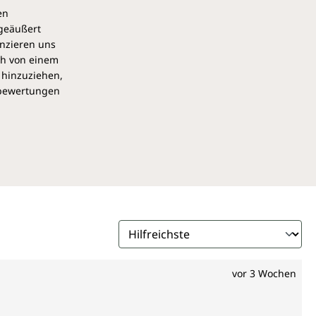
en
 geäußert
anzieren uns
ch von einem
 hinzuziehen,
pbewertungen
vor 3 Wochen