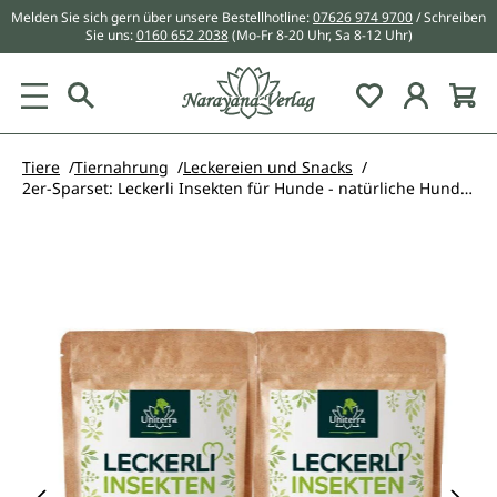
Melden Sie sich gern über unsere Bestellhotline:
07626 974 9700
/ Schreiben
alt springen
Sie uns:
0160 652 2038
(Mo-Fr 8-20 Uhr, Sa 8-12 Uhr)
Du hast 0 Pr
Tiere
Tiernahrung
Leckereien und Snacks
2er-Sparset: Leckerli Insekten für Hunde - natürliche Hundesnacks mit hochwertigem Protein - Ergänzungsfuttermittel - 2 x 150 g - von Uniterra
Bildergalerie überspringen