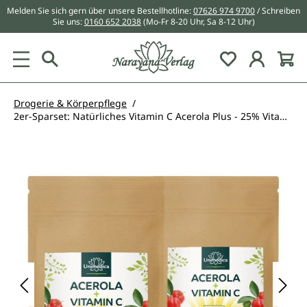
Melden Sie sich gern über unsere Bestellhotline:
07626 974 9700
/ Schreiben
alt springen
Sie uns:
0160 652 2038
(Mo-Fr 8-20 Uhr, Sa 8-12 Uhr)
Du hast 0 Pr
Drogerie & Körperpflege
2er-Sparset: Natürliches Vitamin C Acerola Plus - 25% Vitamin C - 2 x 200 g - von Unimedica
Bildergalerie überspringen