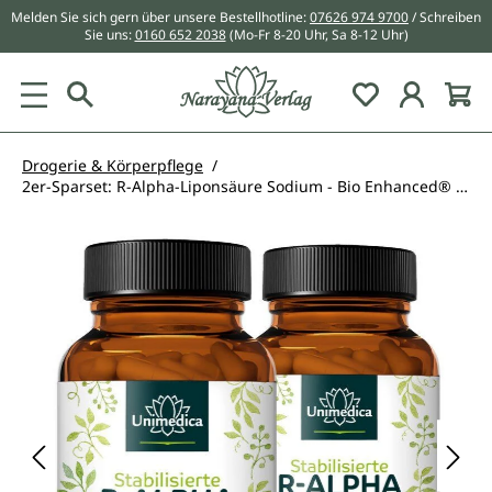
Melden Sie sich gern über unsere Bestellhotline:
07626 974 9700
/ Schreiben
alt springen
Sie uns:
0160 652 2038
(Mo-Fr 8-20 Uhr, Sa 8-12 Uhr)
Du hast 0 Pr
Drogerie & Körperpflege
2er-Sparset: R-Alpha-Liponsäure Sodium - Bio Enhanced® - 240 mg pro Tagesdosis (2 Kapseln) - 2 x 60 Kapseln - von Unimedica
Bildergalerie überspringen