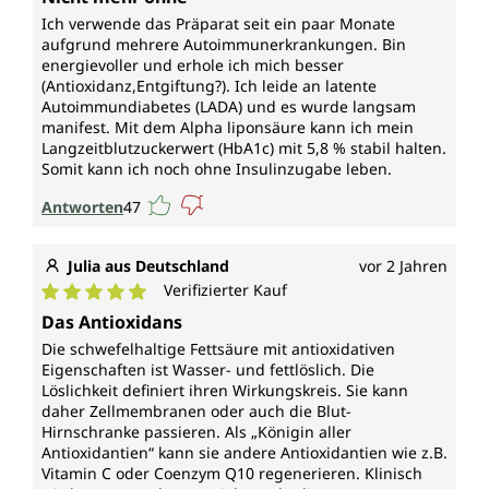
Ich verwende das Präparat seit ein paar Monate
aufgrund mehrere Autoimmunerkrankungen. Bin
energievoller und erhole ich mich besser
(Antioxidanz,Entgiftung?). Ich leide an latente
Autoimmundiabetes (LADA) und es wurde langsam
manifest. Mit dem Alpha liponsäure kann ich mein
Langzeitblutzuckerwert (HbA1c) mit 5,8 % stabil halten.
Somit kann ich noch ohne Insulinzugabe leben.
Antworten
47
Julia aus Deutschland
vor 2 Jahren
Verifizierter Kauf
Durchschnittliche Bewertung von 5 von 5 Sternen
Das Antioxidans
Die schwefelhaltige Fettsäure mit antioxidativen
Eigenschaften ist Wasser- und fettlöslich. Die
Löslichkeit definiert ihren Wirkungskreis. Sie kann
daher Zellmembranen oder auch die Blut-
Hirnschranke passieren. Als „Königin aller
Antioxidantien“ kann sie andere Antioxidantien wie z.B.
Vitamin C oder Coenzym Q10 regenerieren. Klinisch