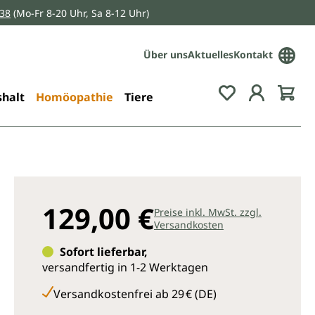
038
(Mo-Fr 8-20 Uhr, Sa 8-12 Uhr)
Über uns
Aktuelles
Kontakt
Du hast 0 Pro
halt
Homöopathie
Tiere
129,00 €
Preise inkl. MwSt. zzgl.
Versandkosten
Sofort lieferbar,
versandfertig in 1-2 Werktagen
Versandkostenfrei ab 29 € (DE)