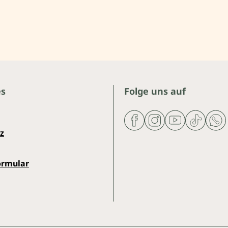
es
Folge uns auf
z
ormular