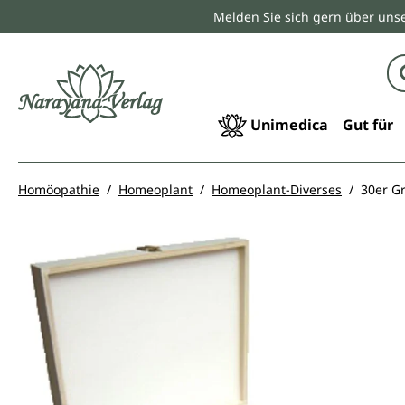
Melden Sie sich gern über unse
springen
Zur Hauptnavigation springen
Unimedica
Gut für
Homöopathie
Homeoplant
Homeoplant-Diverses
30er G
Bildergalerie überspringen