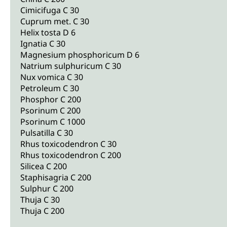
Cimicifuga C 30
Cuprum met. C 30
Helix tosta D 6
Ignatia C 30
Magnesium phosphoricum D 6
Natrium sulphuricum C 30
Nux vomica C 30
Petroleum C 30
Phosphor C 200
Psorinum C 200
Psorinum C 1000
Pulsatilla C 30
Rhus toxicodendron C 30
Rhus toxicodendron C 200
Silicea C 200
Staphisagria C 200
Sulphur C 200
Thuja C 30
Thuja C 200