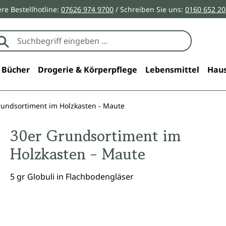
re Bestellhotline:
07626 974 9700
/ Schreiben Sie uns:
0160 652 2
Bücher
Drogerie & Körperpflege
Lebensmittel
Haus
rundsortiment im Holzkasten - Maute
30er Grundsortiment im
Holzkasten - Maute
5 gr Globuli in Flachbodengläser