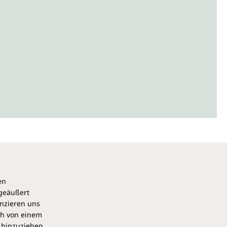
en
 geäußert
anzieren uns
ch von einem
 hinzuziehen,