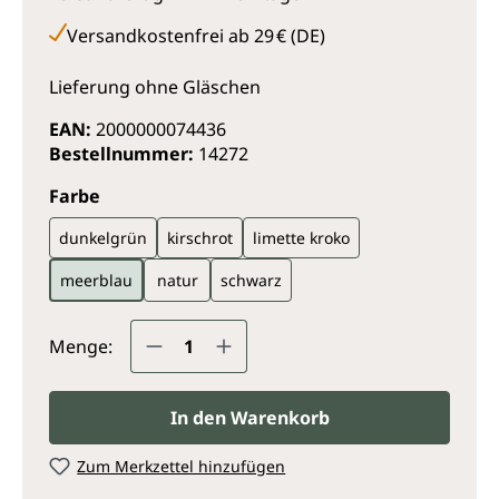
Versandkostenfrei ab 29 € (DE)
Lieferung ohne Gläschen
EAN:
2000000074436
Bestellnummer:
14272
auswählen
Farbe
dunkelgrün
kirschrot
limette kroko
meerblau
natur
schwarz
Produkt Anzahl: Gib den gewünsc
Menge:
In den Warenkorb
Zum Merkzettel hinzufügen