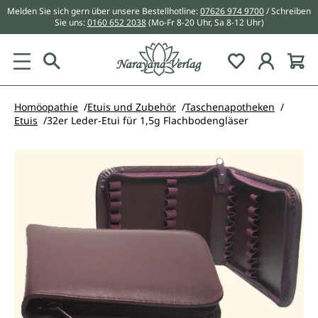
Melden Sie sich gern über unsere Bestellhotline:
07626 974 9700
/ Schreiben
alt springen
Sie uns:
0160 652 2038
(Mo-Fr 8-20 Uhr, Sa 8-12 Uhr)
Du hast 0 Pr
Homöopathie
Etuis und Zubehör
Taschenapotheken
Etuis
32er Leder-Etui für 1,5g Flachbodengläser
Bildergalerie überspringen