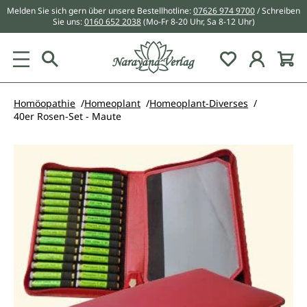
Melden Sie sich gern über unsere Bestellhotline:
07626 974 9700
/ Schreiben
alt springen
Sie uns:
0160 652 2038
(Mo-Fr 8-20 Uhr, Sa 8-12 Uhr)
Du hast 0 Pr
Homöopathie
Homeoplant
Homeoplant-Diverses
40er Rosen-Set - Maute
Bildergalerie überspringen