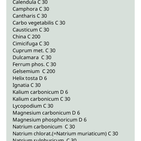
Calendula C 30
Camphora C 30
Cantharis C 30
Carbo vegetabilis C 30
Causticum C 30
China C 200
Cimicifuga C 30
Cuprum met. C 30
Dulcamara C 30
Ferrum phos. C 30
Gelsemium C 200
Helix tosta D 6
Ignatia C 30
Kalium carbonicum D 6
Kalium carbonicum C 30
Lycopodium C 30
Magnesium carbonicum D 6
Magnesium phosphoricum D 6
Natrium carbonicum C 30
Natrium chlorat.(=Natrium muriaticum) C 30
Natrium sulphuricum C 30