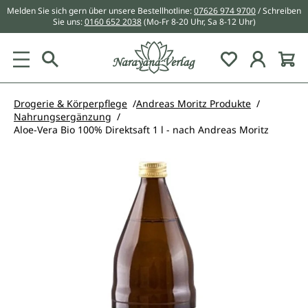
Melden Sie sich gern über unsere Bestellhotline:
07626 974 9700
/ Schreiben
alt springen
Sie uns:
0160 652 2038
(Mo-Fr 8-20 Uhr, Sa 8-12 Uhr)
Du hast 0 Pr
Drogerie & Körperpflege
Andreas Moritz Produkte
Nahrungsergänzung
Aloe-Vera Bio 100% Direktsaft 1 l - nach Andreas Moritz
Bildergalerie überspringen