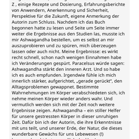
Z , einige Rezepte und Dosierung, Erfahrungsberichte
von Anwendern, Anerkennung und Sicherheit,
Perspektive für die Zukunft, eigene Anmerkung der
Autorin zum Schluss. Nachdem ich das Buch
begonnen hatte zu lesen und Seite um Seite immer
weiter die Ergebnisse aus den Studien las, musste ich
mir Ashwagandha bestellen, um es selbst an mir
auszuprobieren und zu spüren, mich überzeugen
lassen oder auch nicht. Meine Ergebnisse: es wirkt
recht schnell, schon nach wenigen Einnahmen habe
ich Veränderungen gespürt. Paracelsus würde sagen:
Ashwagandha stärkt den inneren Arzt. Und so habe
ich es auch empfunden. Irgendwie fühle ich mich
innerlich stärker, aufgerichtet, „gerade gerückt“, den
Alltagsproblemen gewappnet. Bestimmte
Wahrnehmungen im Körper verabschiedeten sich, ich
nehme meinen Körper wieder anders wahr. Und
vermutlich werden sich mit der Zeit noch weitere
Ergebnisse zeigen. Ashwagandha – ein stiller Helfer
für unsere gestressten Körper in dieser unruhigen
Zeit. Dafür bin ich der Autorin, die ihre Erkenntnisse
mit uns teilt, und unserer Erde, der Natur, die dieses
wunderbare Gewächs für uns Lebewesen (!)