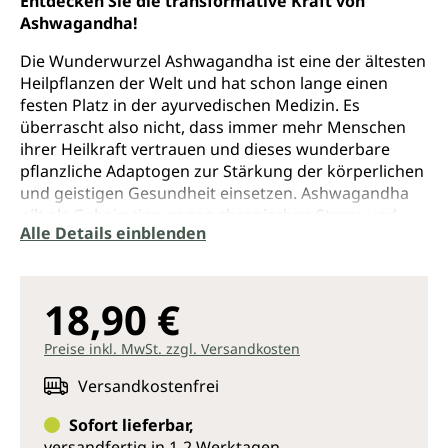
Entdecken Sie die transformative Kraft von
Ashwagandha!
Die Wunderwurzel Ashwagandha ist eine der ältesten
Heilpflanzen der Welt und hat schon lange einen
festen Platz in der ayurvedischen Medizin. Es
überrascht also nicht, dass immer mehr Menschen
ihrer Heilkraft vertrauen und dieses wunderbare
pflanzliche Adaptogen zur Stärkung der körperlichen
und geistigen Gesundheit einsetzen. Ashwagandha
gilt als Geheimtipp gegen chronischen Stress und
Alle Details einblenden
Schlafstörungen, bringt Energie, stärkt das
Immunsystem und kann das innere Gleichgewicht
wiederherstellen. Auch bei Depressionen, Alzheimer,
Demenz, Diabetes und Schilddrüsenerkrankungen
18,90 €
wird die »Königin des Ayurveda« empfohlen.
Preise inkl. MwSt. zzgl. Versandkosten
Dieses Buch bietet viele wertvolle, auf
wissenschaftlichen Erkenntnissen basierende Tipps
Versandkostenfrei
und Rezepte, wie Ashwagandha für die ganzheitliche
Sofort lieferbar,
Schönheitspflege und bei zahlreichen Beschwerden
versandfertig in 1-2 Werktagen