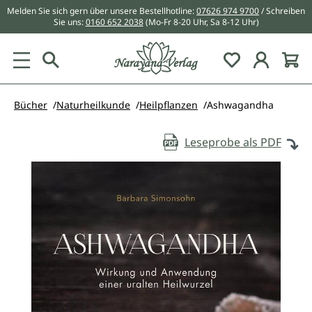
Melden Sie sich gern über unsere Bestellhotline:
07626 974 9700
/ Schreiben
alt springen
Sie uns:
0160 652 2038
(Mo-Fr 8-20 Uhr, Sa 8-12 Uhr)
Du hast 0 Pr
Bücher
Naturheilkunde
Heilpflanzen
Ashwagandha
Leseprobe als PDF
Bildergalerie überspringen