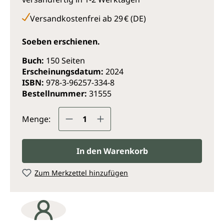
angewendet werden kann: für ein ausgeglichenes
und gesundes Leben mit mehr Ruhe, Entspannung
Versandkostenfrei ab 29 € (DE)
und Vitalität.
Soeben erschienen.
Buch:
150 Seiten
Erscheinungsdatum:
2024
ISBN:
978-3-96257-334-8
Bestellnummer:
31555
Produkt Anzahl: Gib den gewünsc
Menge:
In den Warenkorb
Zum Merkzettel hinzufügen