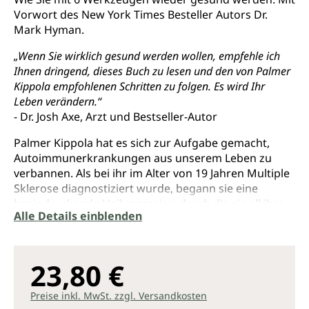
Vorwort des New York Times Besteller Autors Dr.
Mark Hyman.
„Wenn Sie wirklich gesund werden wollen, empfehle ich
Ihnen dringend, dieses Buch zu lesen und den von Palmer
Kippola empfohlenen Schritten zu folgen. Es wird Ihr
Leben verändern.“
- Dr. Josh Axe, Arzt und Bestseller-Autor
Palmer Kippola hat es sich zur Aufgabe gemacht,
Autoimmunerkrankungen aus unserem Leben zu
verbannen. Als bei ihr im Alter von 19 Jahren Multiple
Sklerose diagnostiziert wurde, begann sie eine
beeindruckende Heilungsreise, durch die sie all ihre
Alle Details einblenden
Krankheitssymptome auflösen konnte. Das in diesem
Prozess entstandene Wissen teilt sie in diesem
praktischen Ratgeber, damit auch Sie sich von Ihren
Beschwerden befreien können. Untermauert werden
23,80 €
ihre bahnbrechenden Erkenntnisse dabei von
führenden medizinischen Experten und Therapeuten,
Preise inkl. MwSt. zzgl. Versandkosten