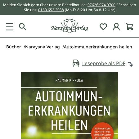
Melden Sie sich gern über unsere Bestellhotline:
07626 974 9700
/ Schreiben
alt springen
Sie uns:
0160 652 2038
(Mo-Fr 8-20 Uhr, Sa 8-12 Uhr)
Du hast 0 Pr
Bücher
Narayana Verlag
Autoimmunerkrankungen heilen
Leseprobe als PDF
Bildergalerie überspringen