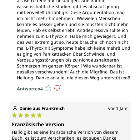
als Betroffene nur bestätigen. Anerkannte
wissenschaftliche Studien gibt es absolut genug
mittlerweile!! Unzählige. Diese Argumentation mag
ich nicht mehr hinnehmen ! Wievielen Menschen
könnte es besser gehen und sie müssten nicht mehr
leiden. Hab es selbst erlebt. Antidepressiva sollte ich
nehmen zum L-Thyroxin. Habe mich geweigert. Und
das war extrem gut so, heute brauche ich noch nicht
mal L-Thyroxin!! Symptome habe ich keine mehr!! Und
es ging von Panikattacken über Schwindel und
Verdsuungsstörungen bis zu nicht aushaltbaren
Schmerzen im ganzen Körper!! Wie wunderbar ist
dasalles verschwunden!! Auch die Migräne. Das ist
Heilung. Danke an alle, die diesen Weg unterstützen!!
Antworten
4
Danie aus Frankreich
vor 1 Jahr
Durchschnittliche Bewertung von 5 von 5 Sternen
Französische Version
Hallo gibt es eine französische Version von diesem
Buch, es ist zum Verschenken, es ist super. Danke