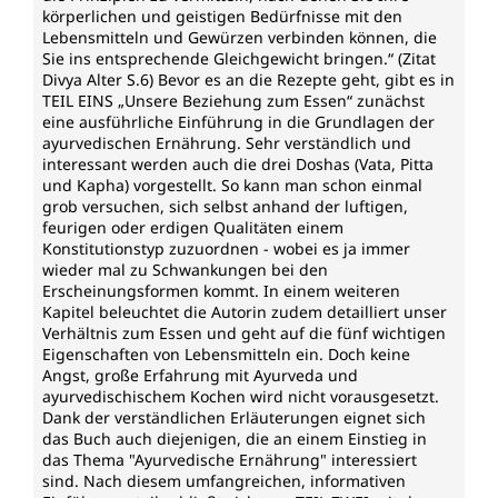
körperlichen und geistigen Bedürfnisse mit den
Lebensmitteln und Gewürzen verbinden können, die
Sie ins entsprechende Gleichgewicht bringen.“ (Zitat
Divya Alter S.6) Bevor es an die Rezepte geht, gibt es in
TEIL EINS „Unsere Beziehung zum Essen“ zunächst
eine ausführliche Einführung in die Grundlagen der
ayurvedischen Ernährung. Sehr verständlich und
interessant werden auch die drei Doshas (Vata, Pitta
und Kapha) vorgestellt. So kann man schon einmal
grob versuchen, sich selbst anhand der luftigen,
feurigen oder erdigen Qualitäten einem
Konstitutionstyp zuzuordnen - wobei es ja immer
wieder mal zu Schwankungen bei den
Erscheinungsformen kommt. In einem weiteren
Kapitel beleuchtet die Autorin zudem detailliert unser
Verhältnis zum Essen und geht auf die fünf wichtigen
Eigenschaften von Lebensmitteln ein. Doch keine
Angst, große Erfahrung mit Ayurveda und
ayurvedischischem Kochen wird nicht vorausgesetzt.
Dank der verständlichen Erläuterungen eignet sich
das Buch auch diejenigen, die an einem Einstieg in
das Thema "Ayurvedische Ernährung" interessiert
sind. Nach diesem umfangreichen, informativen