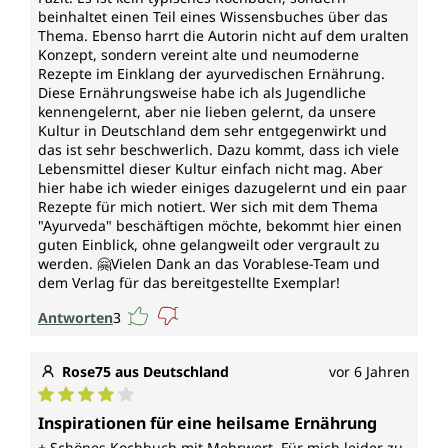
beinhaltet einen Teil eines Wissensbuches über das
Thema. Ebenso harrt die Autorin nicht auf dem uralten
Konzept, sondern vereint alte und neumoderne
Rezepte im Einklang der ayurvedischen Ernährung.
Diese Ernährungsweise habe ich als Jugendliche
kennengelernt, aber nie lieben gelernt, da unsere
Kultur in Deutschland dem sehr entgegenwirkt und
das ist sehr beschwerlich. Dazu kommt, dass ich viele
Lebensmittel dieser Kultur einfach nicht mag. Aber
hier habe ich wieder einiges dazugelernt und ein paar
Rezepte für mich notiert. Wer sich mit dem Thema
"Ayurveda" beschäftigen möchte, bekommt hier einen
guten Einblick, ohne gelangweilt oder vergrault zu
werden. 🤗Vielen Dank an das Vorablese-Team und
dem Verlag für das bereitgestellte Exemplar!
Antworten
3
Rose75 aus Deutschland
vor 6 Jahren
Durchschnittliche Bewertung von 4 von 5 Sternen
Inspirationen für eine heilsame Ernährung
+ Schönes Kochbuch mit Mehrwert. Für mich leider zu