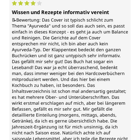
Durchschnittliche Bewertung von 4 von 5 Sternen
Wissen und Rezepte informativ vereint
📝Bewertung: Das Cover ist typisch schlicht zum
Thema "Ayurveda" und so soll das auch sein, es passt
einfach in dieses Konzept - es geht ja auch um Balance
und Reinigen. Die Gerichte auf dem Cover
entsprechen mir nicht, ich bin aber auch kein
Ayurveda-Typ. Der Klappentext bedeckt den ganzen
Buchrücken und ist ganz untypisch sehr informativ.
Das gefällt mir sehr gut! Das Buch hat sogar ein
Leseband! Das war ja echt überraschend, bedenkt
man, dass immer weniger bei den Hardcoverbüchern
mitproduziert werden. Und das hier bei einem
Kochbuch zu haben, ist besonders. Das
Inhaltsverzeichnis ist schon mal andersartig gestaltet;
es hat mehrere Ober- und Unterüberschriften. Das
wirkt erstmal erschlagen auf mich, aber bei längerem
Befassen, gefällt es mir sehr gut. Mir gefällt die
detaillierte Einteilung (morgens, mittags, abends,
Getränke), da ich es gerne übersichtlich habe. Die
Jahreszeit-Ergänzung ist für mich unsinnig, da ich
nicht nach Saison esse. Natürlich achte ich auf
saisonale Lebensmittel, aber ich teile die Rezepte nicht