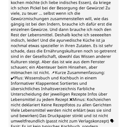
kochen möchte (ich liebe indisches Essen), da kriege
ich schon Pickel bei der Besorgung der Gewürze! Zu
viele, zu teuer ... selbst wenn ich die
Gewürzmischungen zusammenstellen will, wie das
gängig ist bei den Indern, brauche ich dafür erst die
einzelnen Gewürze. Und dann brauche ich noch den
Rest der Lebensmittel. Deshalb koche ich seeeeelten
indisch, leider! Und die ayurvedische Küche ist ja
nochmal etwas spezieller in ihren Zutaten. Es ist sehr
schade, dass die Ernährungskulturen noch so getrennt
sind in der Gesellschaft, obwohl das Wissen anderer
Kulturen steigt. Aber das ist wie aus dem Fenster
schauen; ein Abenteuer beim Hinsehen, aber
mitmachen ist nicht. 📌Kurze Zusammenfassung:
✔️Plus: Wissensbuch und Kochbuch in einem
Informativer Klappentext Sortiertes und
übersichtliches Inhaltsverzeichnis Farbliche
Unterscheidung der jeweiligen Rezepte Infos über
Lebensmittel zu jedem Rezept ❌Minus: Kochzeichen
nicht deklariert Keine Rezeptfotos zu allen Gerichten
Viele Lebensmittel werden nicht erklärt (was sie sind
und bewirken) Das Druckpapier stinkt und ist nicht
umweltfreundlich (passt nicht zum Verlagskonzept) 🗣️
Fazit: Es ist kein typisches Kochbuch, sondern