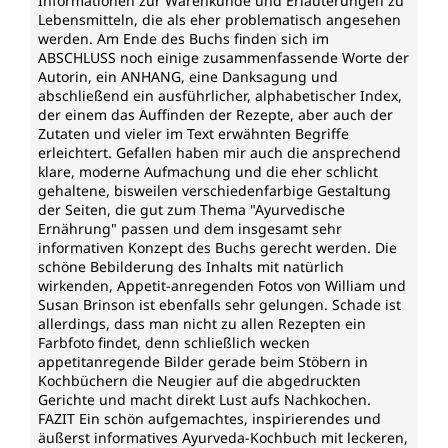
Informationen zur Warenkunde und Erläuterungen zu
Lebensmitteln, die als eher problematisch angesehen
werden. Am Ende des Buchs finden sich im
ABSCHLUSS noch einige zusammenfassende Worte der
Autorin, ein ANHANG, eine Danksagung und
abschließend ein ausführlicher, alphabetischer Index,
der einem das Auffinden der Rezepte, aber auch der
Zutaten und vieler im Text erwähnten Begriffe
erleichtert. Gefallen haben mir auch die ansprechend
klare, moderne Aufmachung und die eher schlicht
gehaltene, bisweilen verschiedenfarbige Gestaltung
der Seiten, die gut zum Thema "Ayurvedische
Ernährung" passen und dem insgesamt sehr
informativen Konzept des Buchs gerecht werden. Die
schöne Bebilderung des Inhalts mit natürlich
wirkenden, Appetit-anregenden Fotos von William und
Susan Brinson ist ebenfalls sehr gelungen. Schade ist
allerdings, dass man nicht zu allen Rezepten ein
Farbfoto findet, denn schließlich wecken
appetitanregende Bilder gerade beim Stöbern in
Kochbüchern die Neugier auf die abgedruckten
Gerichte und macht direkt Lust aufs Nachkochen.
FAZIT Ein schön aufgemachtes, inspirierendes und
äußerst informatives Ayurveda-Kochbuch mit leckeren,