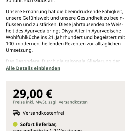
So fühlt sich Glück an.
Unsere Ernährung hat die beeindruckende Fähigkeit,
unsere Gefühlswelt und unsere Gesundheit zu beein­
flussen und zu stärken. Diese jahrtausende­alte Weis­
heit des Ayurveda bringt Divya Alter in Ayurvedische
Wohlfühlküche ins 21. Jahrhundert und begeistert mit
100 modernen, heilenden Rezepten zur alltäglichen
Umsetzung.
Das Besondere: Durch die saisonale Gliederung der
Rezepte findet jeder Konstitutionstyp, jedes Dosha,
Alle Details einblenden
die optimalen Gerichte zur jeweiligen Jahreszeit. Sind
Sie eher ein luftiger Vata-Typ? Dann hat Divya Alter
genau die passenden erdenden Winter-Rezepte für
29,00 €
Sie. Sie leiden unter einer trägen Verdauung?
Probieren Sie unbedingt ihr energetisierendes
Preise inkl. MwSt. zzgl. Versandkosten
Masala!
Versandkostenfrei
Divya Alter lädt neben der Verwendung der
klassischen indischen Zutaten auch dazu ein, gezielt
Sofort lieferbar,
regionale Produkte in den Speiseplan zu integrieren.
versandfertig in 1-2 Werktagen