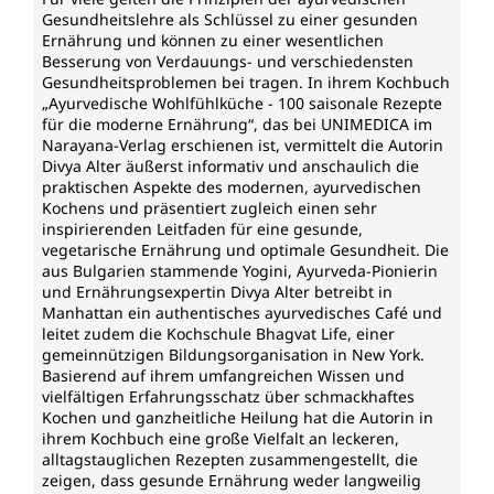
Gesundheitslehre als Schlüssel zu einer gesunden
Ernährung und können zu einer wesentlichen
Besserung von Verdauungs- und verschiedensten
Gesundheitsproblemen bei tragen. In ihrem Kochbuch
„Ayurvedische Wohlfühlküche - 100 saisonale Rezepte
für die moderne Ernährung“, das bei UNIMEDICA im
Narayana-Verlag erschienen ist, vermittelt die Autorin
Divya Alter äußerst informativ und anschaulich die
praktischen Aspekte des modernen, ayurvedischen
Kochens und präsentiert zugleich einen sehr
inspirierenden Leitfaden für eine gesunde,
vegetarische Ernährung und optimale Gesundheit. Die
aus Bulgarien stammende Yogini, Ayurveda-Pionierin
und Ernährungsexpertin Divya Alter betreibt in
Manhattan ein authentisches ayurvedisches Café und
leitet zudem die Kochschule Bhagvat Life, einer
gemeinnützigen Bildungsorganisation in New York.
Basierend auf ihrem umfangreichen Wissen und
vielfältigen Erfahrungsschatz über schmackhaftes
Kochen und ganzheitliche Heilung hat die Autorin in
ihrem Kochbuch eine große Vielfalt an leckeren,
alltagstauglichen Rezepten zusammengestellt, die
zeigen, dass gesunde Ernährung weder langweilig