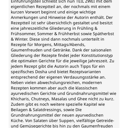
Einführungsteil schließt sich nun TEIL ZWEI mit dem
eigentlichen Rezeptteil an, der nochmals mit einem
kurzen Vorwort beginnt und einige wichtige
Anmerkungen und Hinweise der Autorin enthält. Der
Rezeptteil ist sehr übersichtlich gestaltet und besitzt
eine jahreszeitliche Gliederung in Frühling &
Frühsommer, Sommer & Frühherbst sowie Spätherbst
& Winter. Diese sind dann nochmals unterteilt in
Rezepte für Morgens, Mittags/Abends,
Gaumenfreuden und Getränke. Dank der saisonalen
Gliederung der Rezepte findet jeder Konstitutionstyp
die optimalen Gerichte für die jeweilige Jahreszeit. Zu
jedem Rezept gibt die Autorin auch Tipps für ein
spezifisches Dosha und bietet Rezeptvarianten
entsprechend der eigenen Verdauungsstärke an.
Neben vielen abwechslungsreichen, modernen
Rezepten kommen aber auch die klassischen
ayurvedischen Gerichte und Grundnahrungsmittel wie
Khicharis, Chutneys, Masalas und Ghee nicht zu kurz.
Zudem gibt es noch weitere spezielle Kapitel wie
Beilagen & Salatdressings, sowie Die
Grundnahrungsmittel der neuen ayurvedischen
Küche. Von Salaten über Suppen, vielfältige Getreide-
und Gemüsegerichte bis hin zu den Gaumenfreuden