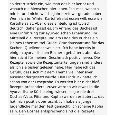
so derart strickt ein, wie man das hier kennt und
wonach die Menschen hier leben. Ich esse, wonach
mir ist und nicht, welche Jahreszeit wir gerade haben.
Wenn ich im Winter Kartoffelsalat essen will, esse ich
Kartoffelsalat. Aber diese Einteilung ist typisch
deutsch, daher passt es. Im Anfang des Buches ist
eine Einführung zur ayurvedischen Ernährung, im
Mittelteil die Rezepte und am Ende des Buches ein
kleines Lebensmittel-Guide, Grundausstattung für das
Kochen, Quellennachweis etc. Ich habe bereits in
einigen ayurvedischen Büchern geblättert, aber das
hier sticht für meinen Geschmack positiv hervor. Die
Rezepte, sowie die Rezeptunterteilungen sind anders
als ich sie bisher gelesen habe. Hier habe ich das
Gefühl, dass sich mit dem Thema viel intensiver
auseinandergesetzt wurde. Den Eindruck hatte ich
schon von der Leseprobe. Es werden hier nicht bloß
Rezepte präsentiert - zuvor werden wir etwas in die
Ayurvedische Küche eingewiesen, sogar die drei
Doshas (Vata, Pitta und Kapha) werden erläutert ... das
hat mich positiv überrascht. Ich habe als junge
Jugendliche mal den Test gemacht, ich scheine Kapha
sein. Den Doshas entsprechend sind die Rezepte