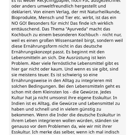
Es ist weder Recyclingpapier, noch FSC ausgezeichnet
oder anders umweltfreundlich hergestellt und
deklariert. Von einem Verlag, der mit Naturheilkunde,
Bioprodukte, Mensch und Tier etc. wirbt, ist das ein
NO GO! Besonders für mich! Das finde ich wirklich
enttäuschend. Das Thema "Ayurveda" macht das
Kochbuch zu einem besonderen Kochbuch - nicht nur,
weil es einen großen Wissensanteil birgt, sondern weil
diese Ernährungsform nicht in das deutsche
Ernährungskonzept passt. Es beginnt mit den
Lebensmitteln an sich. Die Ausrüstung ist kein
Problem. Aber viele fernöstliche Lebensmittel gibt es
hier gar nicht oder kaum. Und wenn es sie gibt, sind
sie meistens teuer. Es ist schwierig so eine
Ernährungsweise in den Alltag zu integrieren mit
solchen Bedingungen. Bei den Lebensmitteln geht es
schon mit dem Kleinsten los - die Gewürze. Jedes
Kultur hat ja nicht umsonst ihre eigene Esskultur. In
Indien ist es Alltag, die Gewürze und Lebensmittel zu
haben und schnell und in vielem günstig zu
bekommen. Wenn die Inder die deutsche Esskultur in
ihrem Leben integrieren wollen würden, ständen sie
genauso vor dem Problemen da, wie wir mit ihrer
Esskultur. Ich merke das selber, wenn ich mal indisch