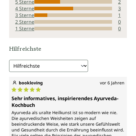
5 Sterne
2
4 Sterne
3
3 Sterne
1
2 Sterne
0
1 Sterne
0
Hilfreichste
bookloving
vor 6 Jahren
Durchschnittliche Bewertung von 5 von 5 Sternen
Sehr informatives, inspirierendes Ayurveda-
Kochbuch
Ayurveda als uralte Heilkunst ist so modern wie nie.
Die ayurvedischen Weisheiten zeigen auf
beeindruckende Weise, wie stark unsere Gefühlswelt
und Gesundheit durch die Ernährung beeinflusst wird.
Für viele gelten die Prinzipien der ayurvedischen