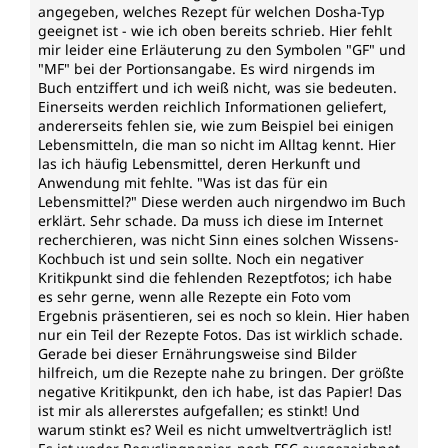
angegeben, welches Rezept für welchen Dosha-Typ
geeignet ist - wie ich oben bereits schrieb. Hier fehlt
mir leider eine Erläuterung zu den Symbolen "GF" und
"MF" bei der Portionsangabe. Es wird nirgends im
Buch entziffert und ich weiß nicht, was sie bedeuten.
Einerseits werden reichlich Informationen geliefert,
andererseits fehlen sie, wie zum Beispiel bei einigen
Lebensmitteln, die man so nicht im Alltag kennt. Hier
las ich häufig Lebensmittel, deren Herkunft und
Anwendung mit fehlte. "Was ist das für ein
Lebensmittel?" Diese werden auch nirgendwo im Buch
erklärt. Sehr schade. Da muss ich diese im Internet
recherchieren, was nicht Sinn eines solchen Wissens-
Kochbuch ist und sein sollte. Noch ein negativer
Kritikpunkt sind die fehlenden Rezeptfotos; ich habe
es sehr gerne, wenn alle Rezepte ein Foto vom
Ergebnis präsentieren, sei es noch so klein. Hier haben
nur ein Teil der Rezepte Fotos. Das ist wirklich schade.
Gerade bei dieser Ernährungsweise sind Bilder
hilfreich, um die Rezepte nahe zu bringen. Der größte
negative Kritikpunkt, den ich habe, ist das Papier! Das
ist mir als allererstes aufgefallen; es stinkt! Und
warum stinkt es? Weil es nicht umweltverträglich ist!