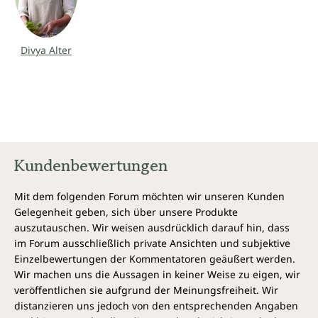
Gesundheit zu verändern: physisch, emotional, mental und
spirituell. Namaste, liebe Divya, für dein inspirierendes
Buch.“
— KAREN PAGE, Autorin und zweimalige Gewinnerin
Divya Alter
des James Beard Awards
Kundenbewertungen
Mit dem folgenden Forum möchten wir unseren Kunden
Gelegenheit geben, sich über unsere Produkte
auszutauschen. Wir weisen ausdrücklich darauf hin, dass
im Forum ausschließlich private Ansichten und subjektive
Einzelbewertungen der Kommentatoren geäußert werden.
Wir machen uns die Aussagen in keiner Weise zu eigen, wir
veröffentlichen sie aufgrund der Meinungsfreiheit. Wir
distanzieren uns jedoch von den entsprechenden Angaben