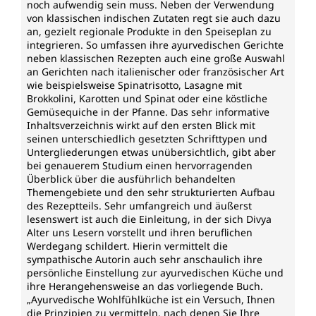
noch aufwendig sein muss. Neben der Verwendung
von klassischen indischen Zutaten regt sie auch dazu
an, gezielt regionale Produkte in den Speiseplan zu
integrieren. So umfassen ihre ayurvedischen Gerichte
neben klassischen Rezepten auch eine große Auswahl
an Gerichten nach italienischer oder französischer Art
wie beispielsweise Spinatrisotto, Lasagne mit
Brokkolini, Karotten und Spinat oder eine köstliche
Gemüsequiche in der Pfanne. Das sehr informative
Inhaltsverzeichnis wirkt auf den ersten Blick mit
seinen unterschiedlich gesetzten Schrifttypen und
Untergliederungen etwas unübersichtlich, gibt aber
bei genauerem Studium einen hervorragenden
Überblick über die ausführlich behandelten
Themengebiete und den sehr strukturierten Aufbau
des Rezeptteils. Sehr umfangreich und äußerst
lesenswert ist auch die Einleitung, in der sich Divya
Alter uns Lesern vorstellt und ihren beruflichen
Werdegang schildert. Hierin vermittelt die
sympathische Autorin auch sehr anschaulich ihre
persönliche Einstellung zur ayurvedischen Küche und
ihre Herangehensweise an das vorliegende Buch.
„Ayurvedische Wohlfühlküche ist ein Versuch, Ihnen
die Prinzipien zu vermitteln, nach denen Sie Ihre