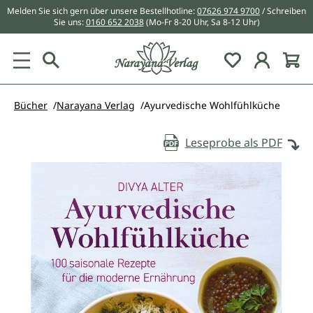
Melden Sie sich gern über unsere Bestellhotline:
07626 974 9700
/ Schreiben
alt springen
Sie uns:
0160 652 2038
(Mo-Fr 8-20 Uhr, Sa 8-12 Uhr)
Du hast 0 Pr
Bücher
Narayana Verlag
Ayurvedische Wohlfühlküche
Leseprobe als PDF
Bildergalerie überspringen