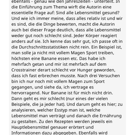
ebenfalls - genau wie den Jahreszeiten - unterteilt. In
die Einführung zum Thema wirft die Autorin eine
essentielle Frage auf: Sind alle Lebensmittel gesund?
Und wie ich immer meine, dass alles relativ ist und wir
es sind, die die Dinge bewerten, macht die Autorin
auch bei dieser Frage deutlich, dass alle Lebensmittel
weder gut noch schlecht sind. Jeder Körper reagiert
anders auf sie. Ich kenne das sehr gut, ich passe oft in
die Durchschnittsstatistiken nicht rein. Ein Beispiel ist,
man solle ja nicht mit vollem Magen Sport treiben,
höchsten eine Banane essen etc. Das habe ich
mehrfach getan und mir ist mehrfach auf dem
Crosstrainer derart schlecht vor Hunger geworden,
dass ich fast erbrechen musste. Nach drei Versuchen
bin ich nur noch mit vollem Magen zum Sport
gegangen, und siehe da, ich vertrage es
hervorragend. Nur Banane ist für mich nicht drin.
Dann geht es mir schlecht (nur eines der vielen
Beispiele, die ja jeder hat). Und darum geht es hier; zu
analysieren, welcher Esstyp man ist, welche
Lebensmittel man verträgt und danach die Ernährung
zu gestalten. Zu den Rezepten werden jeweils ein
Hauptlebensmittel genauer erörtert und
Informationen dazu abgegeben. Ebenfalls wird