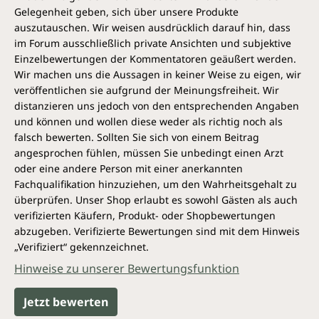
Gelegenheit geben, sich über unsere Produkte
Shikakai
(Acacia concinna): Diese in Indien
auszutauschen. Wir weisen ausdrücklich darauf hin, dass
heimische Pflanze wird wegen ihrer haarpflegenden
Eigenschaften seit Jahrhunderten im Ayurveda
im Forum ausschließlich private Ansichten und subjektive
eingesetzt. Shikakai bedeutet übersetzt „Frucht für
Einzelbewertungen der Kommentatoren geäußert werden.
das Haar". Die Saponine aus ihren Schalen reinigen
Wir machen uns die Aussagen in keiner Weise zu eigen, wir
das Haar besonders mild und bewahren gleichzeitig
veröffentlichen sie aufgrund der Meinungsfreiheit. Wir
die natürliche Feuchtigkeitsbalance der Kopfhaut.
distanzieren uns jedoch von den entsprechenden Angaben
Ideal für empfindliches, zu Trockenheit neigendes
und können und wollen diese weder als richtig noch als
Haar.
falsch bewerten. Sollten Sie sich von einem Beitrag
angesprochen fühlen, müssen Sie unbedingt einen Arzt
Brahmi
(Bacopa monnieri): Ursprünglich in feuchten
oder eine andere Person mit einer anerkannten
Regionen Asiens beheimatet, gilt Brahmi im
Fachqualifikation hinzuziehen, um den Wahrheitsgehalt zu
Ayurveda als Tonikum für Geist und Körper. In der
überprüfen. Unser Shop erlaubt es sowohl Gästen als auch
Haarpflege wird es traditionell zur Kräftigung der
verifizierten Käufern, Produkt- oder Shopbewertungen
Haarwurzeln und zur Unterstützung einer gesunden
abzugeben. Verifizierte Bewertungen sind mit dem Hinweis
Kopfhaut geschätzt. Es wird gern bei strapaziertem,
„Verifiziert“ gekennzeichnet.
dünner werdendem Haar verwendet.
Hinweise zu unserer Bewertungsfunktion
Bhringaraj
(Eclipta prostrata): Diese krautige Pflanze
Jetzt bewerten
wächst auf nährstoffreichen Böden in tropischen
Regionen und wird im Ayurveda als klassisches