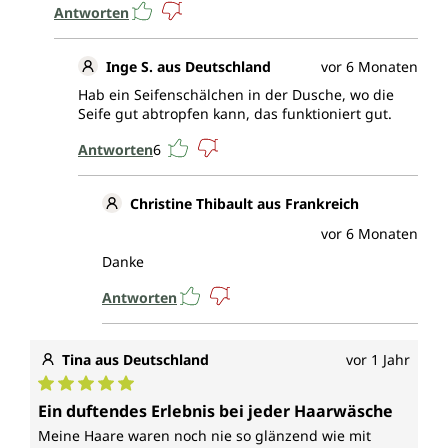
sanft ins Haar massieren, ausspülen, fertig. Festes
Antworten
Shampoo eignet sich auch hervorragend für
unterwegs: platzsparend und läuft nicht aus.
Inge S. aus Deutschland
vor 6 Monaten
Hab ein Seifenschälchen in der Dusche, wo die
Das Shampoo ist sehr ergiebig, denn sie reicht für bis
Seife gut abtropfen kann, das funktioniert gut.
zu 80 Haarwäschen.
Antworten
6
Ohne folgende Zusatzstoffe
Das ayurvedische Haarshampoo von Unimedica
Christine Thibault aus Frankreich
enthält keine Konservierungsstoffe, Silikone,
vor 6 Monaten
Parabene, Sulfate oder Mikroplastik.
Danke
Antworten
Tina aus Deutschland
vor 1 Jahr
Durchschnittliche Bewertung von 5 von 5 Sternen
Ein duftendes Erlebnis bei jeder Haarwäsche
Meine Haare waren noch nie so glänzend wie mit