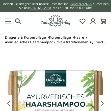
Melden Sie sich gern über unsere Bestellhotline:
07626 974 9700
/ Schreiben
alt springen
Sie uns:
0160 652 2038
(Mo-Fr 8-20 Uhr, Sa 8-12 Uhr)
Du hast 0 Pr
Drogerie & Körperpflege
Körperpflege
Haare
Ayurvedisches Haarshampoo - mit 4 traditionellen Ayurveda-Heilpflanzen - für dünnes & stumpfes Haar - 100 g - von Unimedica
Bildergalerie überspringen