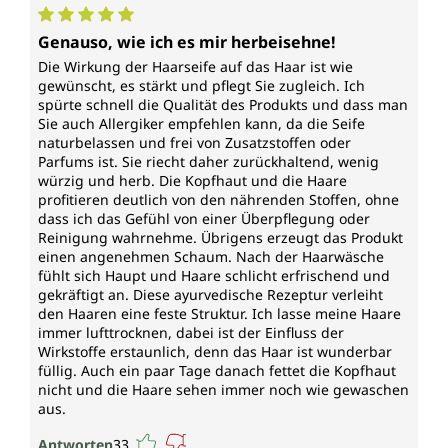
Haarstruktur sorgt. Panthenol (Provitamin B5) dringt
Durchschnittliche Bewertung von 5 von 5 Sternen
tief in die Haarfaser ein, unterstützt die
Genauso, wie ich es mir herbeisehne!
Feuchtigkeitsbindung und hält die Haarfasern
Die Wirkung der Haarseife auf das Haar ist wie
elastisch. Biotin (Vitamin B7) trägt zur Erhaltung
gewünscht, es stärkt und pflegt Sie zugleich. Ich
normaler Haare und Kopfhaut bei und gilt deshalb in
spürte schnell die Qualität des Produkts und dass man
der Haarpflege auch als klassisches "Haarvitamin". Es
Sie auch Allergiker empfehlen kann, da die Seife
naturbelassen und frei von Zusatzstoffen oder
unterstützt die Stabilität und Struktur des Haares.
Parfums ist. Sie riecht daher zurückhaltend, wenig
würzig und herb. Die Kopfhaut und die Haare
Hydrolysiertes Weizenprotein legt sich wie ein
profitieren deutlich von den nährenden Stoffen, ohne
atmungsaktiver Schutzfilm ums Haar. Das bringt
dass ich das Gefühl von einer Überpflegung oder
Widerstandskraft und verleiht dem Haar sanften Halt.
Reinigung wahrnehme. Übrigens erzeugt das Produkt
Die zugesetzten Aminosäuren – darunter Alanin,
einen angenehmen Schaum. Nach der Haarwäsche
Prolin und Serin – ergänzen den Proteinbauplan des
fühlt sich Haupt und Haare schlicht erfrischend und
Haares und dienen dessen Spannkraft. Ein Hauch
gekräftigt an. Diese ayurvedische Rezeptur verleiht
den Haaren eine feste Struktur. Ich lasse meine Haare
ätherisches Orangenöl verleiht dem Haar in
immer lufttrocknen, dabei ist der Einfluss der
Verbindung mit Kapoor außerdem einen belebenden,
Wirkstoffe erstaunlich, denn das Haar ist wunderbar
orientalisch-würzigen Zitrusduft.
füllig. Auch ein paar Tage danach fettet die Kopfhaut
nicht und die Haare sehen immer noch wie gewaschen
Auf welche Inhaltsstoffe wir bewusst
aus.
verzichtet haben
Antworten
33