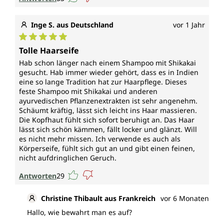
Feines Haar sollte bei der Pflege nicht mit schweren
Ölen oder Silikonen zusätzlich beschwert oder durch
Inge S. aus Deutschland
vor 1 Jahr
Zusätze in der Struktur angegriffen werden. Deshalb
kommt das feste ayurvedische Haarshampoo von
Durchschnittliche Bewertung von 5 von 5 Sternen
Tolle Haarseife
Unimedica ohne Silikone, Parabene, Alkohol, Salze
und Sulfate aus. Als festes Shampoo ist es außerdem
Hab schon länger nach einem Shampoo mit Shikakai
umweltfreundlich, denn es ist sparsam in der
gesucht. Hab immer wieder gehört, dass es in Indien
eine so lange Tradition hat zur Haarpflege. Dieses
Verwendung und verursacht keinen
feste Shampoo mit Shikakai und anderen
Verpackungsmüll aus Kunststoff.
ayurvedischen Pflanzenextrakten ist sehr angenehm.
Schäumt kräftig, lässt sich leicht ins Haar massieren.
Die sanfte Antwort auf müdes Haar
Die Kopfhaut fühlt sich sofort beruhigt an. Das Haar
lässt sich schön kämmen, fällt locker und glänzt. Will
Dieses Haarshampoo ist konzipiert für dünnes,
es nicht mehr missen. Ich verwende es auch als
stumpfes oder kraftloses Haar, das Struktur und
Körperseife, fühlt sich gut an und gibt einen feinen,
Lebendigkeit vermisst. Seine pflegende Wirkung
nicht aufdringlichen Geruch.
entsteht nicht durch aggressive Zusätze, sondern
Antworten
29
durch die harmonische Verbindung pflanzlicher
Reinigung mit moderner Wirkstoffkosmetik. Es sorgt
für bessere Kämmbarkeit, reduziert Haarbruch beim
Christine Thibault aus Frankreich
vor 6 Monaten
Waschen und verleiht natürlichen Glanz. Einfach im
Hallo, wie bewahrt man es auf?
nassen Haar oder in den Händen aufschäumen und