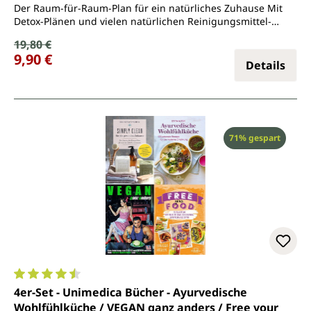
Der Raum-für-Raum-Plan für ein natürliches Zuhause Mit
Detox-Plänen und vielen natürlichen Reinigungsmittel-
Rezepten
Verkaufspreis:
19,80 €
Regulärer Preis:
9,90 €
Details
Rabatt
71% gespart
Durchschnittliche Bewertung von 4.6 von 5 Sternen
4er-Set - Unimedica Bücher - Ayurvedische
Wohlfühlküche / VEGAN ganz anders / Free your