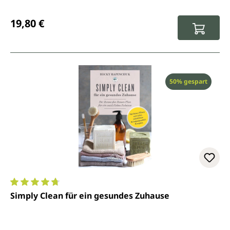
natürlichen Putzmittel-Rezepten & Quick-Tipps.
Regulärer Preis:
19,80 €
Rabatt
50% gespart
Durchschnittliche Bewertung von 4.7 von 5 Sternen
Simply Clean für ein gesundes Zuhause