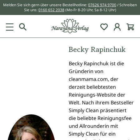
Melden Sie sich gern über unsere Bestellhotline:
07626 974 9700
/ Schreiben
alt springen
Sie uns:
0160 652 2038
(Mo-Fr 8-20 Uhr, Sa 8-12 Uhr)
Du hast 0 Pr
Becky Rapinchuk
Becky Rapinchuk ist die
Gründerin von
cleanmama.com, der
derzeit beliebtesten
Reinigungs-Website der
Welt. Nach ihrem Bestseller
Simply Clean präsentiert
die beliebte Reinigungsfee
und Allrounderin mit
Simply Clean für ein