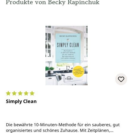
Produkte von Becky Rapinchuk
Durchschnittliche Bewertung von 5 von 5 Sternen
Simply Clean
Die bewährte 10-Minuten-Methode für ein sauberes, gut
organisiertes und schönes Zuhause. Mit Zeitplänen,