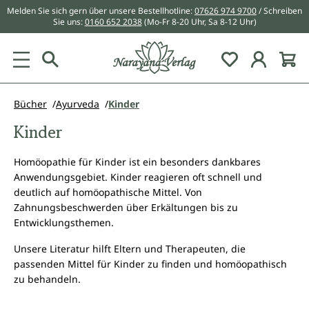
Melden Sie sich gern über unsere Bestellhotline:
07626 974 9700
/ Schreiben
alt springen
Sie uns:
0160 652 2038
(Mo-Fr 8-20 Uhr, Sa 8-12 Uhr)
Du hast 0 Pr
Bücher
Ayurveda
Kinder
Kinder
Homöopathie für Kinder ist ein besonders dankbares
Anwendungsgebiet. Kinder reagieren oft schnell und
deutlich auf homöopathische Mittel. Von
Zahnungsbeschwerden über Erkältungen bis zu
Entwicklungsthemen.
Unsere Literatur hilft Eltern und Therapeuten, die
passenden Mittel für Kinder zu finden und homöopathisch
zu behandeln.