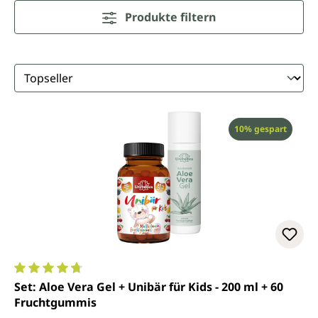
Produkte filtern
Rabatt
10% gespart
Durchschnittliche Bewertung von 4.7 von 5 Sternen
Set: Aloe Vera Gel + Unibär für Kids - 200 ml + 60
Fruchtgummis