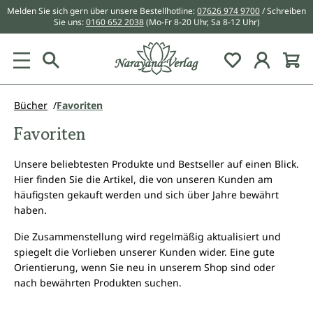
Melden Sie sich gern über unsere Bestellhotline:
07626 974 9700
/ Schreiben
alt springen
Sie uns:
0160 652 2038
(Mo-Fr 8-20 Uhr, Sa 8-12 Uhr)
Du hast 0 Pr
Bücher
Favoriten
Favoriten
Unsere beliebtesten Produkte und Bestseller auf einen Blick.
Hier finden Sie die Artikel, die von unseren Kunden am
häufigsten gekauft werden und sich über Jahre bewährt
haben.
Die Zusammenstellung wird regelmäßig aktualisiert und
spiegelt die Vorlieben unserer Kunden wider. Eine gute
Orientierung, wenn Sie neu in unserem Shop sind oder
nach bewährten Produkten suchen.