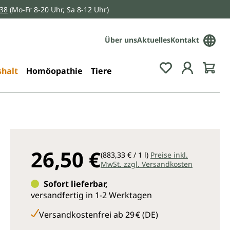
038
(Mo-Fr 8-20 Uhr, Sa 8-12 Uhr)
Über uns
Aktuelles
Kontakt
Du hast 0 Pro
halt
Homöopathie
Tiere
26,50 €
(883,33 € / 1 l)
Preise inkl.
MwSt. zzgl. Versandkosten
Sofort lieferbar,
versandfertig in 1-2 Werktagen
Versandkostenfrei ab 29 € (DE)