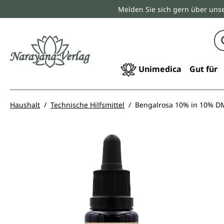
Melden Sie sich gern über unse
springen
Zur Hauptnavigation springen
Unimedica
Gut für
Haushalt
Technische Hilfsmittel
Bengalrosa 10% in 10% DM
Bildergalerie überspringen