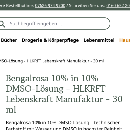
re Bestellhotline:
07626 974 9700
/ Schreiben Sie uns:
0160 652 2
Bücher
Drogerie & Körperpflege
Lebensmittel
Haus
SO-Lösung - HLKRFT Lebenskraft Manufaktur - 30 ml
Bengalrosa 10% in 10%
DMSO-Lösung - HLKRFT
Lebenskraft Manufaktur - 30
ml
Bengalrosa 10% in 10% DMSO-Lösung – technischer
Farbstoff mit Wasser und DMSO in höchster Reinheit.