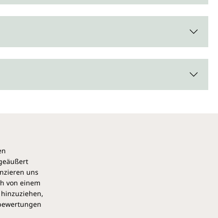
en
 geäußert
anzieren uns
ch von einem
 hinzuziehen,
pbewertungen