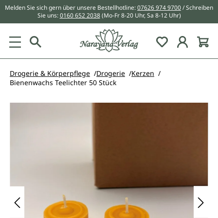
Melden Sie sich gern über unsere Bestellhotline:
07626 974 9700
/ Schreiben
alt springen
Sie uns:
0160 652 2038
(Mo-Fr 8-20 Uhr, Sa 8-12 Uhr)
Du hast 0 Pr
Drogerie & Körperpflege
Drogerie
Kerzen
Bienenwachs Teelichter 50 Stück
Bildergalerie überspringen