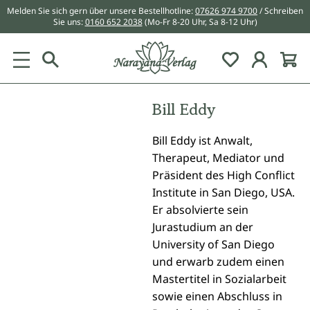
Melden Sie sich gern über unsere Bestellhotline:
07626 974 9700
/ Schreiben
alt springen
Sie uns:
0160 652 2038
(Mo-Fr 8-20 Uhr, Sa 8-12 Uhr)
Du hast 0 Pr
Bill Eddy
Bill Eddy ist Anwalt,
Therapeut, Mediator und
Präsident des High Conflict
Institute in San Diego, USA.
Er absolvierte sein
Jurastudium an der
University of San Diego
und erwarb zudem einen
Mastertitel in Sozialarbeit
sowie einen Abschluss in