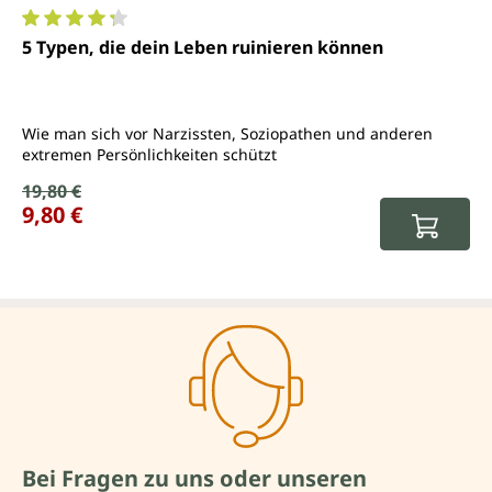
Durchschnittliche Bewertung von 4.2 von 5 Sternen
5 Typen, die dein Leben ruinieren können
Wie man sich vor Narzissten, Soziopathen und anderen
extremen Persönlichkeiten schützt
Verkaufspreis:
19,80 €
Regulärer Preis:
9,80 €
Bei Fragen zu uns oder unseren