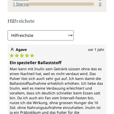
1 Sterne
0
gesetzlicher Vorgaben, frei von Zusätzen wie
Konservierungsstoffen, Farbstoffen, Stabilisatoren,
Trennmitteln wie Magnesiumstearat sowie ohne
Hilfreichste
Gentechnik, glutenfrei und vegan.
Agave
vor 1 Jahr
Durchschnittliche Bewertung von 5 von 5 Sternen
Ein spezieller Ballaststoff
Man kann mit Inulin sein Getränk süssen ohne das es
einen Nachteil hat, weil es nicht verdaut wird. Das
Pulver löst sich auch sehr gut auf. Ich kann damit die
Ballaststoffaufnahme erheblich erhöhen. Ich liebe das
Inulin, weil es meine Verdauung erleichtert und
vorallem, dass ich deutlich schneller beim Essen satt
bin. Da ich auch ein Fan vom Intervall-Fasten bin,
nutze ich die Wirkung, ohne grossen Hunger die 16
Std. ohne Nahrungsaufnahme einzuhalten. Inulin ist
ja ein Präbiotikum und das Futter für die