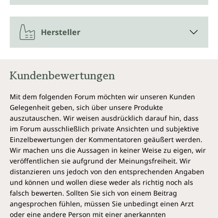
Die Deutsche Gesellschaft für Ernährung empfiehlt,
täglich mindestens 30 g Ballaststoffe aufzunehmen.
Hersteller
Ballaststoffe finden sich in vielen Lebensmitteln wie
Brot, Obst und Gemüse. Dabei gibt es verschiedene
Arten von Ballaststoffen, die ihre ganz individuellen
Aufgaben im Körper erfüllen. Das lösliche Inulin
Kundenbewertungen
bindet - wie auch andere Ballaststoffe - Wasser und
quillt auf. Das kann das Sättigungsgefühl positiv
beeinflussen.
Mit dem folgenden Forum möchten wir unseren Kunden
Gelegenheit geben, sich über unsere Produkte
Alternative Inulin-Quellen
auszutauschen. Wir weisen ausdrücklich darauf hin, dass
im Forum ausschließlich private Ansichten und subjektive
Inulin ist nicht nur in Agaven enthalten, sondern
Einzelbewertungen der Kommentatoren geäußert werden.
kommt auch in Lebensmitteln wie Chicorée,
Wir machen uns die Aussagen in keiner Weise zu eigen, wir
Topinambur, Artischocken, Schwarzwurzeln, Porree,
veröffentlichen sie aufgrund der Meinungsfreiheit. Wir
Knoblauch, Zwiebeln, Spargel, Kohl und Bananen vor.
distanzieren uns jedoch von den entsprechenden Angaben
Diese Obst- und Gemüsearten können zu einer
und können und wollen diese weder als richtig noch als
ballaststoffreichen Ernährung beitragen. Besonders
falsch bewerten. Sollten Sie sich von einem Beitrag
viel Inulin enthalten Zichorienwurzelfasern und
angesprochen fühlen, müssen Sie unbedingt einen Arzt
Löwenzahnwurzeln.
oder eine andere Person mit einer anerkannten