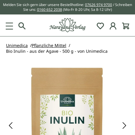
Melden Sie sich gern über unsere Bestellhotline:
07626 974 9700
/ Schreiben
alt springen
Sie uns:
0160 652 2038
(Mo-Fr 8-20 Uhr, Sa 8-12 Uhr)
Du hast 0 Pr
Unimedica
Pflanzliche Mittel
Bio Inulin - aus der Agave - 500 g - von Unimedica
Bildergalerie überspringen