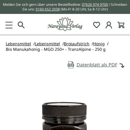
Melden Sie sich gern über unsere Bestellhotline:
07626 974 9700
/ Schreiben
alt springen
Sie uns:
0160 652 2038
(Mo-Fr 8-20 Uhr, Sa 8-12 Uhr)
Du hast 0 Pr
Lebensmittel
Lebensmittel
Brotaufstrich
Honig
Bio Manukahonig - MGO 250+ - TranzAlpine - 250 g
Datenblatt als PDF
Bildergalerie überspringen