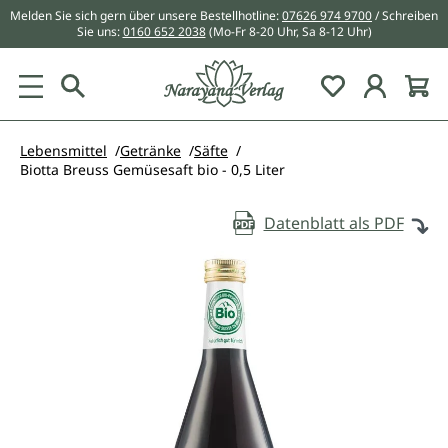
Melden Sie sich gern über unsere Bestellhotline:
07626 974 9700
/ Schreiben
alt springen
Sie uns:
0160 652 2038
(Mo-Fr 8-20 Uhr, Sa 8-12 Uhr)
Du hast 0 Pr
Lebensmittel
Getränke
Säfte
Biotta Breuss Gemüsesaft bio - 0,5 Liter
Datenblatt als PDF
Bildergalerie überspringen