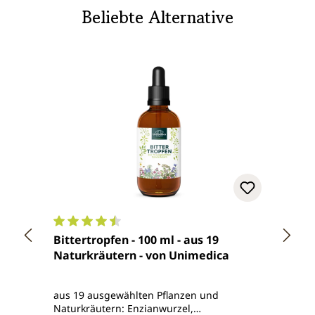
Beliebte Alternative
Durchschnittliche Bewertung von 4.5 von 5 Ster
Durch
Bittertropfen - 100 ml - aus 19
Schwe
Naturkräutern - von Unimedica
Schwe
g - m
Miner
aus 19 ausgewählten Pflanzen und
zum An
Naturkräutern: Enzianwurzel,
große