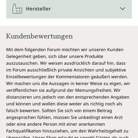
Züchtungsmethoden an Bitterkeit verloren und
Hersteller
neigen nun mehr zum Süßen.
Das beeinflusst auf die Dauer unser
Geschmacksempfinden und kann Phänomene der
Kundenbewertungen
sogenannten Übersäuerung wie Aufstoßen,
Sodbrennen hervorbringen. Bedauerlicherweise
scheint unser Verlangen nach Süßem unersättlich,
Mit dem folgenden Forum möchten wir unseren Kunden
was uns später oft auch mit den Auswirkungen
Gelegenheit geben, sich über unsere Produkte
zahlreicher Heißhungerattacken kämpfen lässt.
auszutauschen. Wir weisen ausdrücklich darauf hin, dass
im Forum ausschließlich private Ansichten und subjektive
Das Bitterspray von Unimedica kann
Einzelbewertungen der Kommentatoren geäußert werden.
eine sinnvolle Ergänzung sein
Wir machen uns die Aussagen in keiner Weise zu eigen, wir
veröffentlichen sie aufgrund der Meinungsfreiheit. Wir
Denn Bitterstoffe können eine abwechslungsreiche
distanzieren uns jedoch von den entsprechenden Angaben
und gesunde Ernährung abrunden. Der Vorteil des
und können und wollen diese weder als richtig noch als
Bittersprays von Unimedica gegenüber einem
falsch bewerten. Sollten Sie sich von einem Beitrag
klassischen Kräuterschnaps liegt z. B. darin, dass es
angesprochen fühlen, müssen Sie unbedingt einen Arzt
keinen Zucker enthält und ausschließlich aus
oder eine andere Person mit einer anerkannten
natürlichen Zutaten besteht. Die Anwendung von
Fachqualifikation hinzuziehen, um den Wahrheitsgehalt zu
dreimal täglich 6 Sprühstößen reicht bereits aus, um
überprüfen. Unser Shop erlaubt es sowohl Gästen als auch