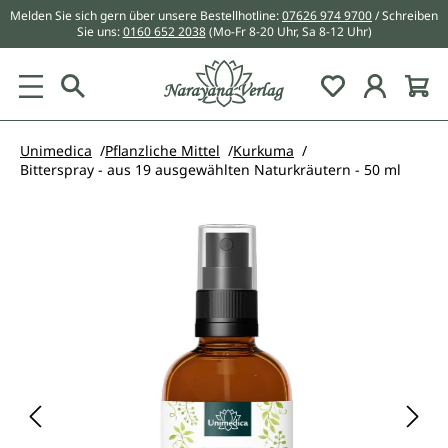
Melden Sie sich gern über unsere Bestellhotline:
07626 974 9700
/ Schreiben
alt springen
Sie uns:
0160 652 2038
(Mo-Fr 8-20 Uhr, Sa 8-12 Uhr)
Du hast 0 Pr
Unimedica
Pflanzliche Mittel
Kurkuma
Bitterspray - aus 19 ausgewählten Naturkräutern - 50 ml
Bildergalerie überspringen