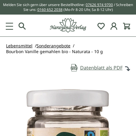
Melden Sie sich gern über unsere Bestellhotline:
07626 974 9700
/ Schreiben
alt springen
Sie uns:
0160 652 2038
(Mo-Fr 8-20 Uhr, Sa 8-12 Uhr)
Du hast 0 Pr
Lebensmittel
Sonderangebote
Bourbon Vanille gemahlen bio - Naturata - 10 g
Datenblatt als PDF
Bildergalerie überspringen