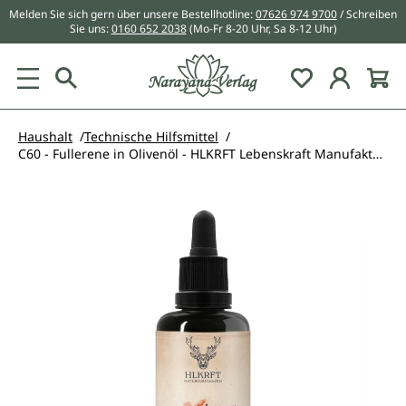
Melden Sie sich gern über unsere Bestellhotline:
07626 974 9700
/ Schreiben
alt springen
Sie uns:
0160 652 2038
(Mo-Fr 8-20 Uhr, Sa 8-12 Uhr)
Du hast 0 Pr
Haushalt
Technische Hilfsmittel
C60 - Fullerene in Olivenöl - HLKRFT Lebenskraft Manufaktur - 100 ml
Bildergalerie überspringen